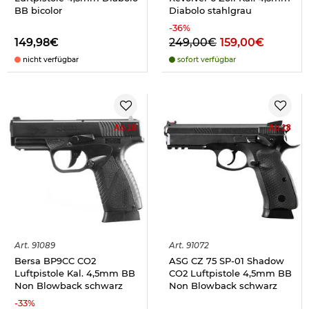
BB bicolor
Diabolo stahlgrau
-
36
%
149,98€
249,00€
159,00€
nicht verfügbar
sofort verfügbar
Ab 18
Ab 18
Art.
91089
Art.
91072
Bersa BP9CC CO2
ASG CZ 75 SP-01 Shadow
Luftpistole Kal. 4,5mm BB
CO2 Luftpistole 4,5mm BB
Non Blowback schwarz
Non Blowback schwarz
-
33
%