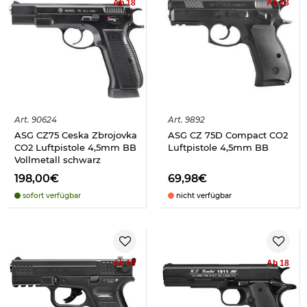
Ab 18
Ab 18
Art.
90624
Art.
9892
ASG CZ75 Ceska Zbrojovka
ASG CZ 75D Compact CO2
CO2 Luftpistole 4,5mm BB
Luftpistole 4,5mm BB
Vollmetall schwarz
198,00€
69,98€
sofort verfügbar
nicht verfügbar
Ab 18
Ab 18