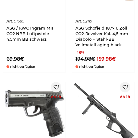
Art.
91685
Art.
92119
ASG / KWC Ingram M11
ASG Schofield 1877 6 Zoll
CO2 NBB Luftpistole
CO2-Revolver Kal. 4,5 mm
4,5mm BB schwarz
Diabolo + Stahl-BB
Vollmetall aging black
-
18
%
69,98€
194,98€
159,98€
nicht verfügbar
nicht verfügbar
Ab 18
Ab 18