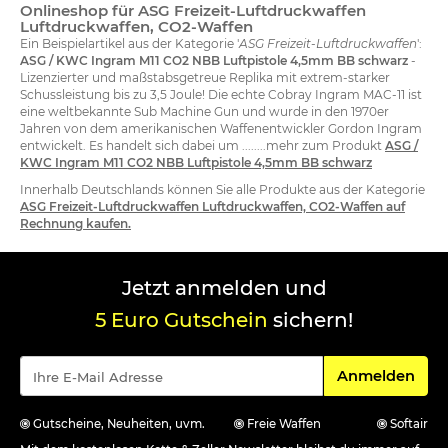
Onlineshop für ASG Freizeit-Luftdruckwaffen
Luftdruckwaffen, CO2-Waffen
Ein Beispielartikel aus der Kategorie '
ASG Freizeit-Luftdruckwaffen
':
ASG / KWC Ingram M11 CO2 NBB Luftpistole 4,5mm BB schwarz
-
Lizenzierter und maßstabsgetreue Replika mit extrem-starker
Schussleistung bis zu 3,5 Joule! Die echte Cobray Ingram MAC-11 ist
eine weltbekannte Sub Machine Gun und wurde in den 1970er
Jahren von dem amerikanischen Waffenentwickler Gordon Ingram
entwickelt. Es handelt sich dabei um ........mehr zum Produkt
ASG /
KWC Ingram M11 CO2 NBB Luftpistole 4,5mm BB schwarz
Innerhalb Deutschlands können Sie alle Produkte aus der Kategorie
ASG Freizeit-Luftdruckwaffen Luftdruckwaffen, CO2-Waffen auf
Rechnung kaufen.
Jetzt anmelden und
5 Euro Gutschein
sichern!
Für den Newsle
Anmelden
Gutscheine, Neuheiten, uvm.
Freie Waffen
Softair