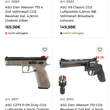
Art.
91686
Art.
91655
ASG Dan Wesson 715 4
ASG X9 Classic CO2
Zoll Vollmetall CO2
Luftpistole 4,5mm BB
Revolver Kal. 4,5mm
Vollmetall Blowback
Diabolo silber
schwarz
169,98€
149,98€
nicht verfügbar
sofort verfügbar
Ab 18
Ab 18
Art.
91517
Art.
91103
ASG CZ75 P-09 Duty CO2
ASG Dan Wesson 715 CO2
Luftpistole 4,5mm Diabolo
Revolver 6 Zoll Kal. 4,5mm