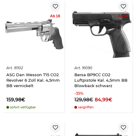
Ab 18
Ab 18
Art.
91102
Art.
91090
ASG Dan Wesson 715 CO2
Bersa BP9CC CO2
Revolver 6 Zoll Kal. 4,5mm
Luftpistole Kal. 4,5mm BB
BB vernickelt
Blowback schwarz
-
35
%
159,98€
129,98€
84,99€
sofort verfügbar
vergriffen