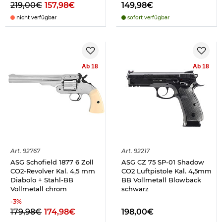
219,00€
157,98€
149,98€
nicht verfügbar
sofort verfügbar
Ab 18
Ab 18
Art.
92767
Art.
92217
ASG Schofield 1877 6 Zoll
ASG CZ 75 SP-01 Shadow
CO2-Revolver Kal. 4,5 mm
CO2 Luftpistole Kal. 4,5mm
Diabolo + Stahl-BB
BB Vollmetall Blowback
Vollmetall chrom
schwarz
-
3
%
179,98€
174,98€
198,00€