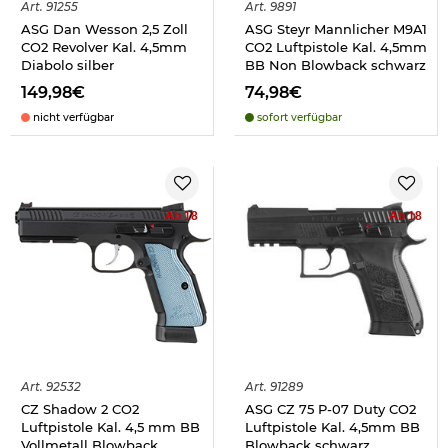
Art.
91255
Art.
9891
ASG Dan Wesson 2,5 Zoll
ASG Steyr Mannlicher M9A1
CO2 Revolver Kal. 4,5mm
CO2 Luftpistole Kal. 4,5mm
Diabolo silber
BB Non Blowback schwarz
149,98€
74,98€
nicht verfügbar
sofort verfügbar
Ab 18
Ab 18
Art.
92532
Art.
91289
CZ Shadow 2 CO2
ASG CZ 75 P-07 Duty CO2
Luftpistole Kal. 4,5 mm BB
Luftpistole Kal. 4,5mm BB
Vollmetall Blowback
Blowback schwarz