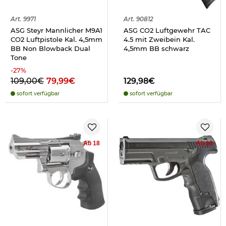
Art.
9971
Art.
90812
ASG Steyr Mannlicher M9A1
ASG CO2 Luftgewehr TAC
CO2 Luftpistole Kal. 4,5mm
4.5 mit Zweibein Kal.
BB Non Blowback Dual
4,5mm BB schwarz
Tone
-
27
%
109,00€
79,99€
129,98€
sofort verfügbar
sofort verfügbar
Ab 18
Ab 18