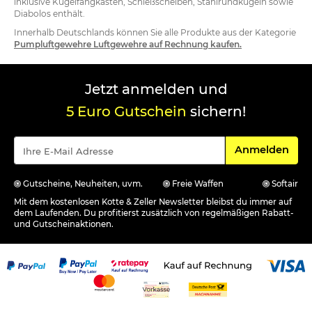
inklusive Kugelfangkasten, Schießscheiben, Stahlrundkugeln sowie
Diabolos enthält.
Innerhalb Deutschlands können Sie alle Produkte aus der Kategorie
Pumpluftgewehre Luftgewehre auf Rechnung kaufen.
Jetzt anmelden und
5 Euro Gutschein
sichern!
Für den Newsle
Anmelden
Gutscheine, Neuheiten, uvm.
Freie Waffen
Softair
Mit dem kostenlosen Kotte & Zeller Newsletter bleibst du immer auf
dem Laufenden. Du profitierst zusätzlich von regelmäßigen Rabatt-
und Gutscheinaktionen.