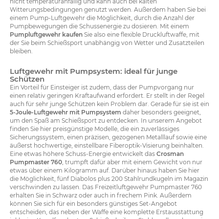
nicht temperaturanfällig und kann auch bei kalten
Witterungsbedingungen genutzt werden. Außerdem haben Sie bei
einem Pump-Luftgewehr die Möglichkeit, durch die Anzahl der
Pumpbewegungen die Schussenergie zu dosieren. Mit einem
Pumpluftgewehr kaufen
Sie also eine flexible Druckluftwaffe, mit
der Sie beim Schießsport unabhängig von Wetter und Zusatzteilen
bleiben.
Luftgewehr mit Pumpsystem: ideal für junge
Schützen
Ein Vorteil für Einsteiger ist zudem, dass der Pumpvorgang nur
einen relativ geringen Kraftaufwand erfordert. Er stellt in der Regel
auch für sehr junge Schützen kein Problem dar. Gerade für sie ist ein
5-Joule-Luftgewehr mit Pumpsystem
daher besonders geeignet,
um den Spaß am Schießsport zu entdecken. In unserem Angebot
finden Sie hier preisgünstige Modelle, die ein zuverlässiges
Sicherungssystem, einen präzisen, gezogenen Metalllauf sowie eine
äußerst hochwertige, einstellbare Fiberoptik-Visierung beinhalten.
Eine etwas höhere Schuss-Energie entwickelt das
Crosman
Pumpmaster 760
, trumpft dafür aber mit einem Gewicht von nur
etwas über einem Kilogramm auf. Darüber hinaus haben Sie hier
die Möglichkeit, fünf Diabolos plus 200 Stahlrundkugeln im Magazin
verschwinden zu lassen. Das Freizeitluftgewehr Pumpmaster 760
erhalten Sie in Schwarz oder auch in frechem Pink. Außerdem
können Sie sich für ein besonders günstiges Set-Angebot
entscheiden, das neben der Waffe eine komplette Erstausstattung