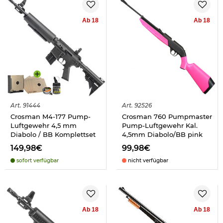
Ab 18
Ab 18
Art.
91444
Art.
92526
Crosman M4-177 Pump-
Crosman 760 Pumpmaster
Luftgewehr 4,5 mm
Pump-Luftgewehr Kal.
Diabolo / BB Komplettset
4,5mm Diabolo/BB pink
149,98€
99,98€
sofort verfügbar
nicht verfügbar
Ab 18
Ab 18