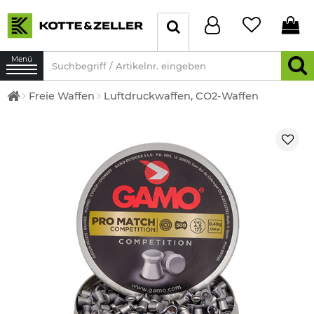
Menü
Freie Waffen
Luftdruckwaffen, CO2-Waffen