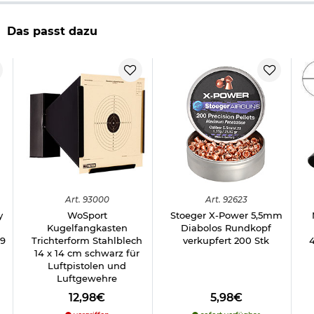
geeignet für Luftgewehre und Luftpistolen im Kal. 4,5
Das passt dazu
mm Díabolo
Kaliber: 4,5mm (.177 cal.)
Länge: 5,5 mm
Gewicht pro Diabolo: 0,49g/7,56gr
Form: Flachkopf
glatter Schaft
Material: Blei
Marke: Gamo
Herstellerinformationen
Verantwortliche Person für die EU
Art.
93000
Art.
92623
y
WoSport
Stoeger X-Power 5,5mm
Kugelfangkasten
Diabolos Rundkopf
49
Trichterform Stahlblech
verkupfert 200 Stk
14 x 14 cm schwarz für
Luftpistolen und
Luftgewehre
12,98€
5,98€