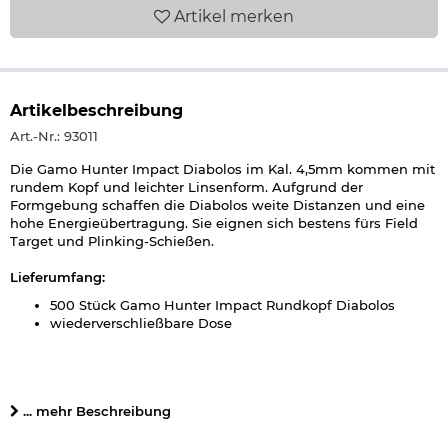
Artikel
merken
Artikelbeschreibung
Art.-Nr.: 93011
Die Gamo Hunter Impact Diabolos im Kal. 4,5mm kommen mit
rundem Kopf und leichter Linsenform. Aufgrund der
Formgebung schaffen die Diabolos weite Distanzen und eine
hohe Energieübertragung. Sie eignen sich bestens fürs Field
Target und Plinking-Schießen.
Lieferumfang:
500 Stück Gamo Hunter Impact Rundkopf Diabolos
wiederverschließbare Dose
Details zu Gamo Hunter Impact Rundkopf Diabolos:
geeignet für
Luftgewehre
und Luftpistolen im Kal.
... mehr Beschreibung
4,5mm Diabolo
Kaliber: 4,5mm (.177 cal.)