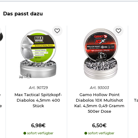
Länge pro Diabolo: 6,2 mm
Gewicht pro Diabolo: 0,49 Gramm
Das passt dazu
Form: Rundkopf
Schaft: geriffelter Schaft
Material: Blei
Marke: Gamo
Herstellerinformationen
Verantwortliche Person für die EU
Art.
90729
Art.
93003
e
Max Tactical Spitzkopf-
Gamo Hollow Point
Diabolos 4,5mm 400
Diabolos 10X Multishot
T
e
Stück
Kal. 4,5mm 0,49 Gramm
500er Dose
6,98€
6,50€
sofort verfügbar
sofort verfügbar