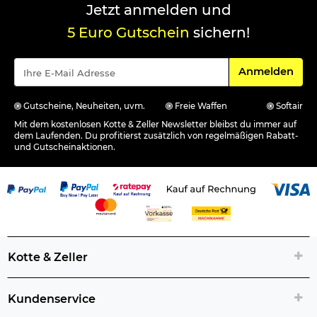
Jetzt anmelden und
5 Euro Gutschein
sichern!
Für den Newsle
Anmelden
Gutscheine, Neuheiten, uvm.
Freie Waffen
Softair
Mit dem kostenlosen Kotte & Zeller Newsletter bleibst du immer auf
dem Laufenden. Du profitierst zusätzlich von regelmäßigen Rabatt-
und Gutscheinaktionen.
Kotte & Zeller
Kundenservice