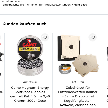
erhalten haben.
Bitte beachte die Richtlinien für Produktbewertungen!
»Mehr dazu
Kunden kauften auch
8
Art.
93010
Art.
91211
Gamo Magnum Energy
Zubehörset für
l.
Spitzkopf Diabolos
Luftdruckwaffen Kaliber
geriffelt Kal. 4,5mm 0,49
4,5 mm Diabolo mit
Gramm 500er Dose
Kugelfangkasten
14x14cm, Zielscheiben