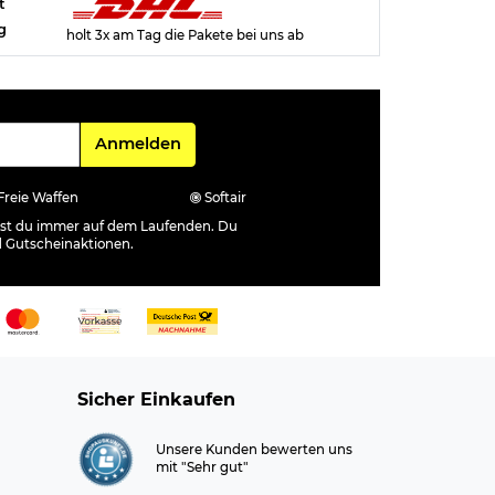
t
g
holt 3x am Tag die Pakete bei uns ab
Für den Newsletter
Anmelden
Freie Waffen
Softair
ibst du immer auf dem Laufenden. Du
d Gutscheinaktionen.
Sicher Einkaufen
Unsere Kunden bewerten uns
mit "Sehr gut"