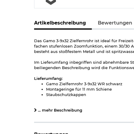
Artikelbeschreibung
Bewertungen
Das Gamo 3-9x32 Zielfernrohr ist ideal für Freiz
fachen stufenlosen Zoomfunktion, einem 30/30 Ab
besteht aus stoßfestem Metall und ist spritzwass
Im Lieferumfang inbegriffen sind abnehmbare St
beiliegenden Beschreibung wird die Funktionswei
Lieferumfang:
Gamo Zielfernrohr 3-9x32 WR schwarz
Montageringe für 11 mm Schiene
Staubschutzkappen
Reinigungstuch
Werkzeugschlüssel
... mehr Beschreibung
Beschreibung
Details zu Gamo Zielfernrohr 3-9x32 WR mit Mon