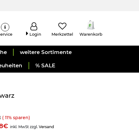
ervice
Login
Merkzettel
Warenkorb
uhe
weitere Sortimente
euheiten
% SALE
hwarz
€
(
11
% sparen)
98€
inkl. MwSt zzgl.
Versand