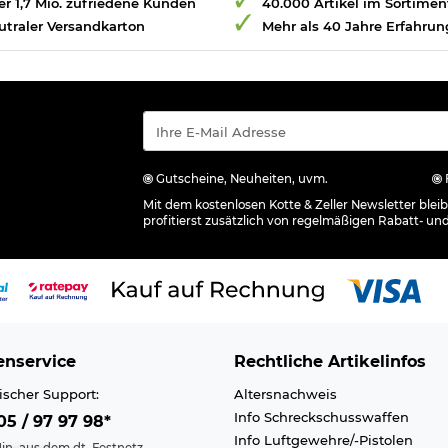
r 1,7 Mio. zufriedene Kunden
40.000 Artikel im Sortimen
utraler Versandkarton
Mehr als 40 Jahre Erfahrun
Gutscheine, Neuheiten, uvm.
Mit dem kostenlosen Kotte & Zeller Newsletter ble
profitierst zusätzlich von regelmäßigen Rabatt- un
nservice
Rechtliche Artikelinfos
ischer Support:
Altersnachweis
Info Schreckschusswaffen
5 / 97 97 98*
Info Luftgewehre/-Pistolen
in. aus dem dt. Festnetz,