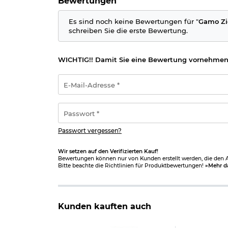
Bewertungen
Vergrößerung: 3-9-fach
Absehen: Kreuz
höhen- und seitenverstellbar in 1/4" Klicks
Es sind noch keine Bewertungen für "
Gamo Zie
Objektivdurchmesser: 32 mm
schreiben Sie die erste Bewertung.
Rohrdurchmesser: 25,4 mm
Länge: 30,3 cm
Gewicht: 390 g
WICHTIG!! Damit Sie eine Bewertung vornehmen
Material: Metall
Farbe: schwarz
E-
Marke: Gamo
Mail-
Adresse
Herstellerinformationen
*
Passwort
*
Verantwortliche Person für die EU
Passwort vergessen?
Wir setzen auf den Verifizierten Kauf!
Bewertungen können nur von Kunden erstellt werden, die den Ar
Bitte beachte die Richtlinien für Produktbewertungen!
»Mehr d
Kunden kauften auch