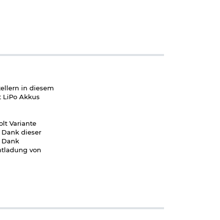
ellern in diesem
ft LiPo Akkus
olt Variante
 Dank dieser
. Dank
ntladung von
über MosFet und
praktischer