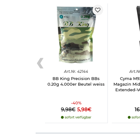
- LiPo Akkus immer auf einem feuerfesten Unter
- Diesen Akkutyp niemals unbeaufsichtig laden!
- Der maximale Ladestrom beträgt 2C - 1C empfoh
- Den Akku niemals bei Temperaturen unter 0° u
- Den Akku niemals ungeladen oder tiefentladen 
- Den Akku niemals unter 3.0 Volt pro Einzelzelle
- Zum Laden wird ein LiPo-Balancer empfohlen!
- Nur bei Airsoftwaffen verwenden, die als LiPo 
- Akku niemals kurzschließen - Explosionsgefahr!
Herstellerinformationen
Art.
Nr.
42144
Art.
Nr
BB King Precision BBs
Cyma M92
0.20g 4.000er Beutel weiss
Magazin Mid
Extended-V
-
40
%
9,98€
5,98€
1
sofort verfügbar
sofor