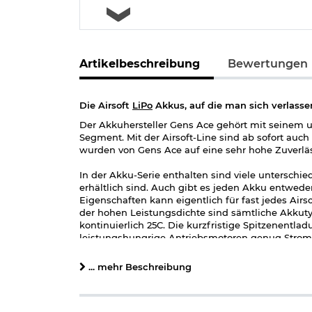
Artikelbeschreibung
Bewertungen
Die Airsoft
LiPo
Akkus, auf die man sich verlasse
Der Akkuhersteller Gens Ace gehört mit seinem 
Segment. Mit der Airsoft-Line sind ab sofort auch 
wurden von Gens Ace auf eine sehr hohe Zuverläs
In der Akku-Serie enthalten sind viele unterschied
erhältlich sind. Auch gibt es jeden Akku entwed
Eigenschaften kann eigentlich für fast jedes A
der hohen Leistungsdichte sind sämtliche Akkuty
kontinuierlich 25C. Die kurzfristige Spitzenentla
leistungshungrige Antriebsmotoren genug Strom
Dieser Akku ist als sogenannter
AEP
-Type konfek
... mehr Beschreibung
einen Mini T-Stecker Akkuanschluss verfügen. U
Adapter auf den normalen T-Stecker bei.