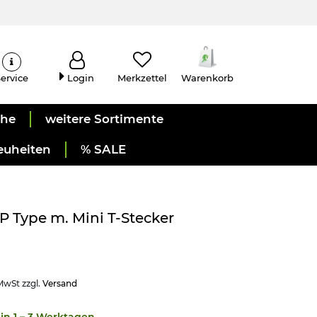
ervice
Login
Merkzettel
Warenkorb
uhe
weitere Sortimente
euheiten
% SALE
P Type m. Mini T-Stecker
 MwSt zzgl.
Versand
in 1 – 3 Werktagen