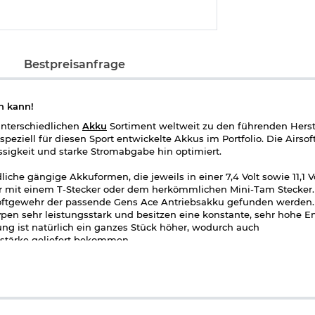
Bestpreisanfrage
n kann!
unterschiedlichen
Akku
Sortiment weltweit zu den führenden Herst
speziell für diesen Sport entwickelte Akkus im Portfolio. Die Airso
sigkeit und starke Stromabgabe hin optimiert.
liche gängige Akkuformen, die jeweils in einer 7,4 Volt sowie 11,1 V
er mit einem T-Stecker oder dem herkömmlichen Mini-Tam Stecker.
irsoftgewehr der passende Gens Ace Antriebsakku gefunden werden
pen sehr leistungsstark und besitzen eine konstante, sehr hohe E
dung ist natürlich ein ganzes Stück höher, wodurch auch
stärke geliefert bekommen.
tioniert und daher passend für alle neuen Cyma / EMG AEPs, die 
m den Akku einfacher laden zu können liegt dem Lieferumfang ein 