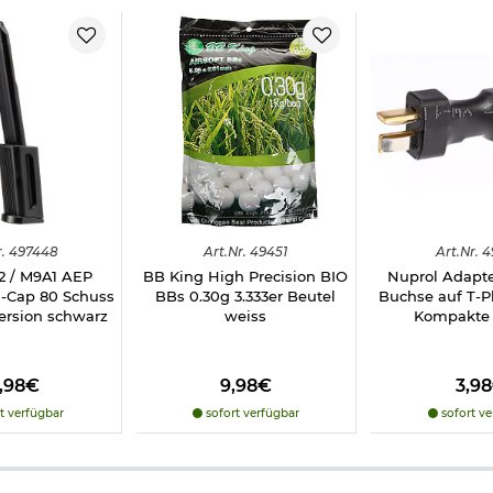
grund laden!
len!
nd über 60°C lagern bzw. benutzen!
lagern!
 entladen!
tauglich ausgewiesen sind!
.
497448
Art.
Nr.
49451
Art.
Nr.
4
 / M9A1 AEP
BB King High Precision BIO
Nuprol Adapt
-Cap 80 Schuss
BBs 0.30g 3.333er Beutel
Buchse auf T-Pl
ersion schwarz
weiss
Kompakte 
6,98€
9,98€
3,9
t verfügbar
sofort verfügbar
sofort ve