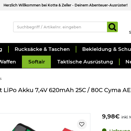
Herzlich Willkommen bei Kotte & Zeller - Deinem Abenteuer-Ausrüster!
S
g
Rucksäcke & Taschen
Bekleidung & Sch
Waffen
Softair
Taktische Ausrüstung
N
s
ft LiPo Akku 7,4V 620mAh 25C / 80C Cyma AE
9,98€
inkl.
Lieferung 