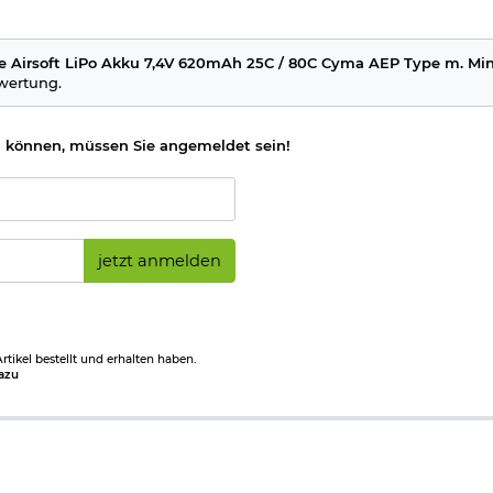
schluss.
e Airsoft LiPo Akku 7,4V 620mAh 25C / 80C Cyma AEP Type m. Min
ewertung.
 können, müssen Sie angemeldet sein!
jetzt anmelden
tikel bestellt und erhalten haben.
azu
n Warnhinweise durchlesen!
kus niemals in Kinderhände gelangen!
en geladen werden, die diesen Akkutyp unterstützen!
erschreiten!