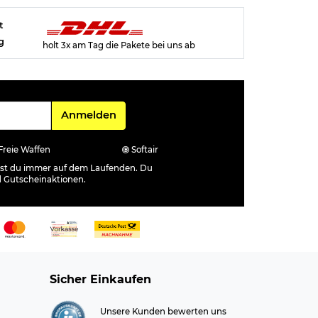
t
g
holt 3x am Tag die Pakete bei uns ab
Für den Newsletter
Anmelden
Freie Waffen
Softair
ibst du immer auf dem Laufenden. Du
d Gutscheinaktionen.
Sicher Einkaufen
Unsere Kunden bewerten uns