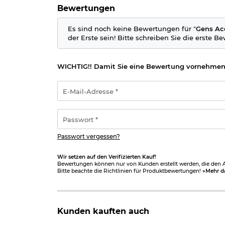
Weiterhin besitzt der Akku einen XH-Balancer An
Bewertungen
Details
Es sind noch keine Bewertungen für "
Gens Ac
Stecker: Mini T-Stecker
der Erste sein! Bitte schreiben Sie die erste B
Akku Typ:
Lithium Polymer
Zellenzahl: 2
Spannung: 7,4V
WICHTIG!! Damit Sie eine Bewertung vornehmen
Kapazität: 620 mAh
Ladestrom: 0,62 Ampere / 1C
E-
Standard-Entladung: 15,5 Ampere / 25C
Mail-
Peak-Entladung: 49,6 Ampere / 80C
Adresse
Länge ca. 81 mm
*
Passwort
Breite: ca. 16 mm
*
Höhe: ca. 12mm
Gewicht: ca. 32 g
Passwort vergessen?
Hersteller: Gens Ace
Wir setzen auf den Verifizierten Kauf!
Bitte beachten Sie das
Batteriegesetz
.
Bewertungen können nur von Kunden erstellt werden, die den Ar
Bitte beachte die Richtlinien für Produktbewertungen!
»Mehr d
Vor dem ersten Laden unbedingt die beiligende
Handhabungshinweise:
- Kein Spielzeug, deshalb dürfen
Batterien
und Ak
Kunden kauften auch
- LiPo Akkus dürfen nur an speziellen Ladegerät
- Die Spannung pro Zelle darf 4,2 Volt niemals üb