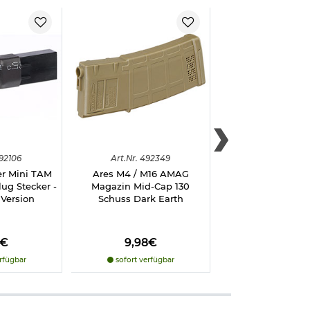
92106
Art.
Nr.
492349
Art.
Nr.
4928
er Mini TAM
Ares M4 / M16 AMAG
BB King Sniper P
ug Stecker -
Magazin Mid-Cap 130
BIO BBs 0.36g 
Version
Schuss Dark Earth
Beutel hellb
8€
9,98€
8,98€
rfügbar
sofort verfügbar
sofort verfü