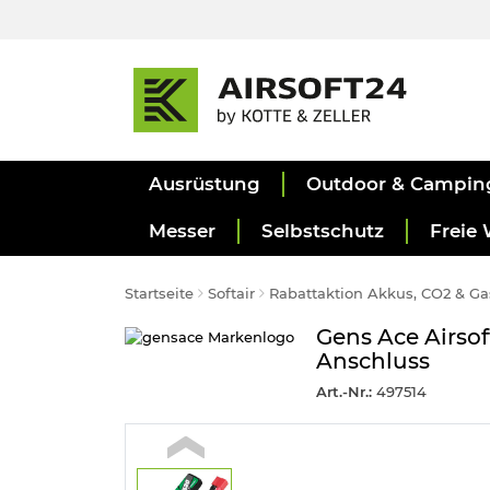
Ausrüstung
Outdoor & Campin
Messer
Selbstschutz
Freie 
Startseite
Softair
Rabattaktion Akkus, CO2 & Ga
Gens Ace Airso
Anschluss
Art.-Nr.:
497514