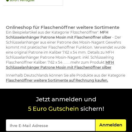
sofort verfügbar
Onlineshop für Flaschenöffner weitere Sortimente
Ein Beispielartikel aus der Kategorie '
Flaschenöffner
':
MFH
Schlüsselanhänger Patrone Mosin mit Flaschenöffner silber
- Der
Schlüsselanhänger aus einer Patrone des Mosin-Nagant Gewehrs
kommt mit praktischer Flaschenöffner Funktion. Verwendet wurde
eine original Patrone im Kaliber 7.62 x 54 mm. Details zu MFH
Schlüsselanhänger Patrone Mosin-Nagant: inkl. Schlüsselring
Flaschenöffner Kaliber: 7.62 x 54 ........mehr zum Produkt
MFH
Schlüsselanhänger Patrone Mosin mit Flaschenöffner silber
Innerhalb Deutschlands können Sie alle Produkte aus der Kategorie
Flaschenöffner weitere Sortimente auf Rechnung kaufen.
Jetzt anmelden und
5 Euro Gutschein
sichern!
Für den Newsle
Anmelden