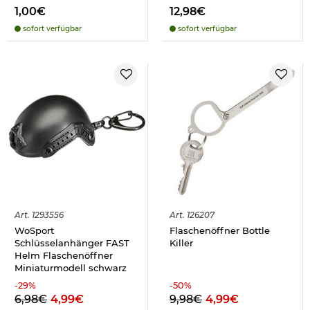
1,00€
12,98€
sofort verfügbar
sofort verfügbar
Art.
1293556
Art.
126207
WoSport
Flaschenöffner Bottle
Schlüsselanhänger FAST
Killer
Helm Flaschenöffner
Miniaturmodell schwarz
-
29
%
-
50
%
6,98€
4,99€
9,98€
4,99€