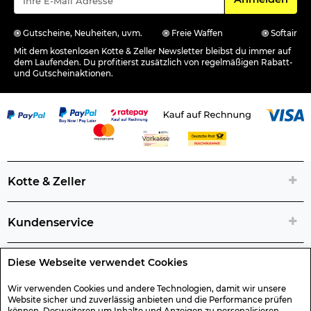
Gutscheine, Neuheiten, uvm.
Freie Waffen
Softair
Mit dem kostenlosen Kotte & Zeller Newsletter bleibst du immer auf
dem Laufenden. Du profitierst zusätzlich von regelmäßigen Rabatt-
und Gutscheinaktionen.
Kotte & Zeller
Kundenservice
Diese Webseite verwendet Cookies
Rechtliche Artikelinfos
Wir verwenden Cookies und andere Technologien, damit wir unsere
Website sicher und zuverlässig anbieten und die Performance prüfen
Geschenk-Gutscheine