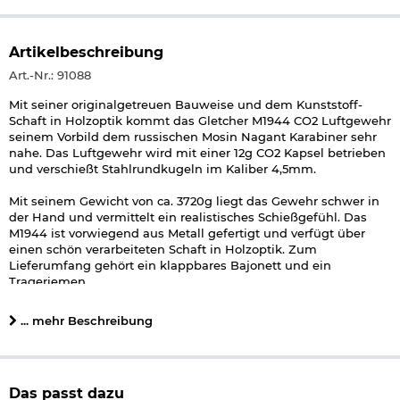
Artikelbeschreibung
Art.-Nr.: 91088
Mit seiner originalgetreuen Bauweise und dem Kunststoff-
Schaft in Holzoptik kommt das Gletcher M1944 CO2 Luftgewehr
seinem Vorbild dem russischen Mosin Nagant Karabiner sehr
nahe. Das Luftgewehr wird mit einer 12g CO2 Kapsel betrieben
und verschießt Stahlrundkugeln im Kaliber 4,5mm.
Mit seinem Gewicht von ca. 3720g liegt das Gewehr schwer in
der Hand und vermittelt ein realistisches Schießgefühl. Das
M1944 ist vorwiegend aus Metall gefertigt und verfügt über
einen schön verarbeiteten Schaft in Holzoptik. Zum
Lieferumfang gehört ein klappbares Bajonett und ein
Trageriemen.
Lieferumfang:
... mehr Beschreibung
Gletcher M1944 CO2 Luftgewehr Kal. 4,5mm Stahl BB
Holzoptik
Bajonett
Trageriemen
Das passt dazu