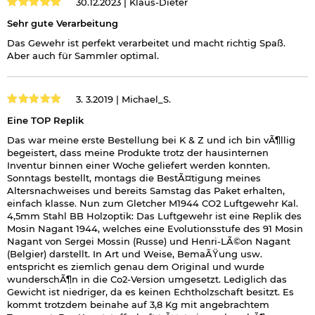
30.12.2023 |
Klaus-Dieter
Sehr gute Verarbeitung
Das Gewehr ist perfekt verarbeitet und macht richtig Spaß.
Aber auch für Sammler optimal.
3. 3.2019 |
Michael_S.
Eine TOP Replik
Das war meine erste Bestellung bei K & Z und ich bin vÃ¶llig
begeistert, dass meine Produkte trotz der hausinternen
Inventur binnen einer Woche geliefert werden konnten.
Sonntags bestellt, montags die BestÃ¤tigung meines
Altersnachweises und bereits Samstag das Paket erhalten,
einfach klasse. Nun zum Gletcher M1944 CO2 Luftgewehr Kal.
4,5mm Stahl BB Holzoptik: Das Luftgewehr ist eine Replik des
Mosin Nagant 1944, welches eine Evolutionsstufe des 91 Mosin
Nagant von Sergei Mossin (Russe) und Henri-LÃ©on Nagant
(Belgier) darstellt. In Art und Weise, BemaÃŸung usw.
entspricht es ziemlich genau dem Original und wurde
wunderschÃ¶n in die Co2-Version umgesetzt. Lediglich das
Gewicht ist niedriger, da es keinen Echtholzschaft besitzt. Es
kommt trotzdem beinahe auf 3,8 Kg mit angebrachtem