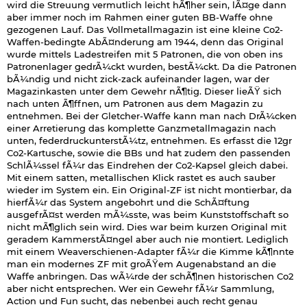
wird die Streuung vermutlich leicht hÃ¶her sein, lÃ¤ge dann
aber immer noch im Rahmen einer guten BB-Waffe ohne
gezogenen Lauf. Das Vollmetallmagazin ist eine kleine Co2-
Waffen-bedingte AbÃ¤nderung am 1944, denn das Original
wurde mittels Ladestreifen mit 5 Patronen, die von oben ins
Patronenlager gedrÃ¼ckt wurden, bestÃ¼ckt. Da die Patronen
bÃ¼ndig und nicht zick-zack aufeinander lagen, war der
Magazinkasten unter dem Gewehr nÃ¶tig. Dieser lieÃŸ sich
nach unten Ã¶ffnen, um Patronen aus dem Magazin zu
entnehmen. Bei der Gletcher-Waffe kann man nach DrÃ¼cken
einer Arretierung das komplette Ganzmetallmagazin nach
unten, federdruckunterstÃ¼tz, entnehmen. Es erfasst die 12gr
Co2-Kartusche, sowie die BBs und hat zudem den passenden
SchlÃ¼ssel fÃ¼r das Eindrehen der Co2-Kapsel gleich dabei.
Mit einem satten, metallischen Klick rastet es auch sauber
wieder im System ein. Ein Original-ZF ist nicht montierbar, da
hierfÃ¼r das System angebohrt und die SchÃ¤ftung
ausgefrÃ¤st werden mÃ¼sste, was beim Kunststoffschaft so
nicht mÃ¶glich sein wird. Dies war beim kurzen Original mit
geradem KammerstÃ¤ngel aber auch nie montiert. Lediglich
mit einem Weaverschienen-Adapter fÃ¼r die Kimme kÃ¶nnte
man ein modernes ZF mit groÃŸem Augenabstand an die
Waffe anbringen. Das wÃ¼rde der schÃ¶nen historischen Co2
aber nicht entsprechen. Wer ein Gewehr fÃ¼r Sammlung,
Action und Fun sucht, das nebenbei auch recht genau