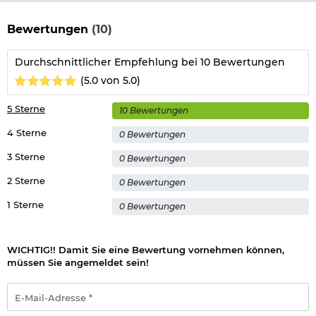
uns einen
Altersnachweis
zusenden, sofern uns dieser noch
nicht vorliegt. (bitte den Link:
"Altersnachweis"
für genaue
Bewertungen
(10)
Infos anklicken)
Durchschnittlicher Empfehlung bei 10 Bewertungen
Hinweis: Richtiger
(5.0 von 5.0)
Umgang mit Druckluft-, Federdruckwaffen und CO2-Waffen
5 Sterne
10 Bewertungen
Herstellerinformationen
4 Sterne
0 Bewertungen
Verantwortliche Person für die EU
3 Sterne
0 Bewertungen
2 Sterne
0 Bewertungen
1 Sterne
0 Bewertungen
WICHTIG!! Damit Sie eine Bewertung vornehmen können,
müssen Sie angemeldet sein!
E-
Mail-
Adresse