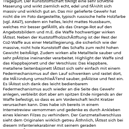
Tragegurt. Der Kunststoffschaft trÃ¤gt eine sehr schÃ¶ne
Maserung und wirkt ziemlich echt, edel und fÃ¼hlt sich
massiv und wirklich gut an. Das mir gelieferte Gewehr hat
nicht die im Foto dargestellte, typisch russische helle Holzfarbe
(vgl. AK47), sondern ein helles, leicht mattes Nussbaum,
welches mir besser gefÃ¤llt, als das Orange-Rot auf den
Angebotsbildern und m.E. die Waffe hochwertiger wirken
lÃ¤sst. Neben der KuststoffholzschÃ¤ftung ist der Rest der
Co2-Waffe aus einer Metalllegierung, die sicherlich wie der
massive, nicht hole Kunststoff des Schafts zum recht hohen
Gewicht beitrÃ¤gt. Zudem wirken alle Metallteile sauber und
sehr prÃ¤zise ineinander verarbeitet. Highlight der Waffe sind
das Klappbajonett und der Verschluss: Das klappbare,
metallene Seitenbajonett lÃ¤sst sich sehr einfach mit einem
Federmechanismus auf den Lauf schwenken und rastet dort,
die MÃ¼ndung umschlieÃŸend sauber, prÃ¤zise und fest ein.
Es lÃ¤sst sich dank des leicht bedienbarem
Federmechanismus auch wieder an die Seite des Gewehr
anlegen, verbleibt dort aber am spitzen Ende nirgends an der
Waffe befestigt, so dass es am Vorderschaft leicht Kratzer
verursachen kann. Dies habe ich bereits in einem
Internetreview vernommen und gedenke es durch Ankleben
eines kleinen Filzes zu verhindern. Der Ganzmetallverschluss
sieht dem Originalen wirklich getreu Ã¤hnlich, lÃ¤sst sich bei
diesem Infanteriekarabiner mit seinem geraden