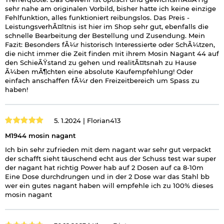
sehr nahe am originalen Vorbild, bisher hatte ich keine einzige
Fehlfunktion, alles funktioniert reibungslos. Das Preis -
LeistungsverhÃ¤ltnis ist hier im Shop sehr gut, ebenfalls die
schnelle Bearbeitung der Bestellung und Zusendung. Mein
Fazit: Besonders fÃ¼r historisch Interessierte oder SchÃ¼tzen,
die nicht immer die Zeit finden mit ihrem Mosin Nagant 44 auf
den SchieÃŸstand zu gehen und realitÃ¤tsnah zu Hause
Ã¼ben mÃ¶chten eine absolute Kaufempfehlung! Oder
einfach anschaffen fÃ¼r den Freizeitbereich um Spass zu
haben!
5. 1.2024 |
Florian413
M1944 mosin nagant
Ich bin sehr zufrieden mit dem nagant war sehr gut verpackt
der schafft sieht täuschend echt aus der Schuss test war super
der nagant hat richtig Power hab auf 2 Dosen auf ca 8-10m
Eine Dose durchdrungen und in der 2 Dose war das Stahl bb
wer ein gutes nagant haben will empfehle ich zu 100% dieses
mosin nagant