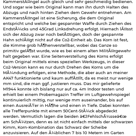
KammerstÃ¤ngel auch gleich und sehr geschmeidig bedienen.
Und sogar wie beim Original kann man ihn durch Halten des
Abzugs und nach hinten Ziehen dem Gewehr entnehmen. Am
KammerstÃ¤ngel ist eine Sicherung, die dem Original
entspricht und welche bei gespannter Waffe durch Ziehen des
EndstÃ¼cks und 45Grad Linksdrehung erfolgt. Hiernach lÃ¤sst
sich der Abzug zwar noch betÃ¤tigen, doch der gespannte
Hahn schlÃ¤gt nicht auf die Co2-Einheit ab. Das Korn ist fest,
die Kimme grob hÃ¶henverstellbar, wobei das Ganze so
primitiv gelÃ¶st wurde, wie es bei einem alten MilitÃ¤rgewehr
halt gegeben war. Eine Seitenverstellung des Korns erfolgt
beim Original mittels eines speziellen Werkzeugs, in dieser
Co2-Version kann es nur durch Drehen des Korns um die
MÃ¼ndung erfolgen, eine Methode, die aber auch an meiner
AK47 funktionierte und kaum auffÃ¤llt, da es meist nur wenige
mm sind, die man ggf. justieren muss. Das mir gelieferte
M1944 konnte ich bislang nur auf ca. 4m Indoor testen und
erhielt bei einem Probemagazin Treffer im Luftgewehrspiegel
kontinuierlich mittig, nur wenige mm auseinander, bis auf
einen AusreiÃŸer in HÃ¶he und einen in Tiefe. Dabei konnten
alle Trefferpunkte mit einem 50Cent-StÃ¼ck abgedeckt
werden. Vermutlich lagen die beiden â€žFehlschÃ¼sseâ€œ
am SchÃ¼tzen, denn es ist nicht einfach mittels der schwarzen
Kimm, Korn-Kombination das Schwarz der Scheibe
anzuvisieren. Auf den Ã¼blichen 7 bis 10 Metern im Garten