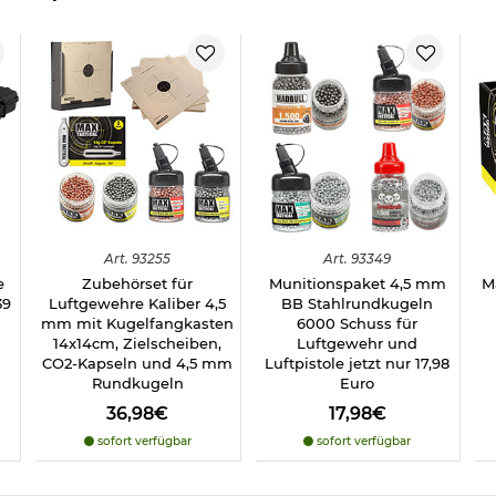
Details zu Gletcher M1944 CO2 Luftgewehr:
Kaliber: 4,5mm / .177
Munition: 4,5 mm Stahl BBs
System: 12g CO2 Kapsel
Magazinkapazität: 16 Schuss
Karabiner-Verschluss
Kimme verstellbar
Sicherung: manuell
Gewicht: ca. 3720 g
Gesamtlänge: ca. 1340 mm
Geschossgeschwindigkeit: max 135 m/s
Art.
93255
Art.
93349
Energie: max. 4 Joule
e
Zubehörset für
Munitionspaket 4,5 mm
M
Material: Metall / Kunststoff
39
Luftgewehre Kaliber 4,5
BB Stahlrundkugeln
Farbe: Holzoptik
mm mit Kugelfangkasten
6000 Schuss für
Marke: Gletcher
14x14cm, Zielscheiben,
Luftgewehr und
CO2-Kapseln und 4,5 mm
Luftpistole jetzt nur 17,98
Rundkugeln
Euro
Nicht vergessen: Zum Betrieb wird noch eine 12g CO2 Kapsel
und 4,5mm Stahl BBs benötigt (nicht im Lieferumfang).
36,98€
17,98€
sofort verfügbar
sofort verfügbar
Wichtige waffenrechtliche Informationen: Artikel frei ab 18
Jahren - Dieser Artikel kann nur versendet werden, wenn Sie