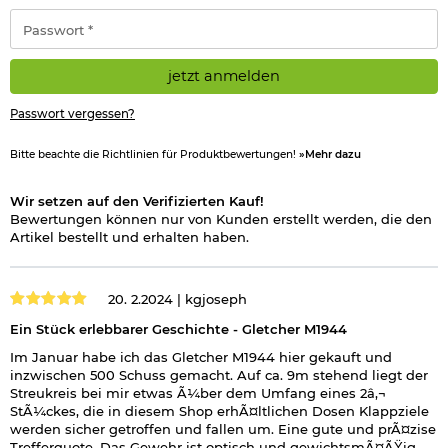
*
Passwort
*
jetzt anmelden
Passwort vergessen?
Bitte beachte die Richtlinien für Produktbewertungen!
»Mehr dazu
Wir setzen auf den Verifizierten Kauf!
Bewertungen können nur von Kunden erstellt werden, die den
Artikel bestellt und erhalten haben.
20. 2.2024 |
kgjoseph
Ein Stück erlebbarer Geschichte - Gletcher M1944
Im Januar habe ich das Gletcher M1944 hier gekauft und
inzwischen 500 Schuss gemacht. Auf ca. 9m stehend liegt der
Streukreis bei mir etwas Ã¼ber dem Umfang eines 2â‚¬
StÃ¼ckes, die in diesem Shop erhÃ¤ltlichen Dosen Klappziele
werden sicher getroffen und fallen um. Eine gute und prÃ¤zise
Trefferquote. Das Gewehr ist optisch und gewichtsmÃ¤ÃŸig