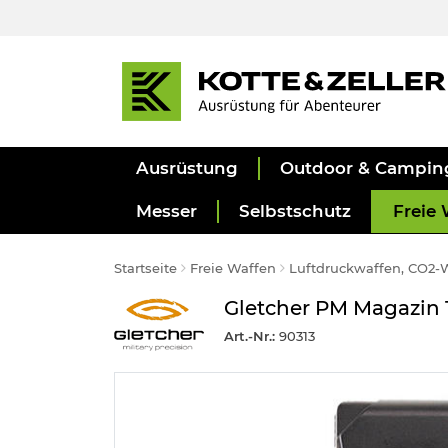
Ausrüstung
Outdoor & Campin
Messer
Selbstschutz
Freie 
Startseite
Freie Waffen
Luftdruckwaffen, CO2-
Gletcher PM Magazin 
Art.-Nr.:
90313