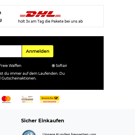
t
g
holt 3x am Tag die Pakete bei uns ab
Für den Newsletter
Anmelden
Freie Waffen
Softair
ibst du immer auf dem Laufenden. Du
d Gutscheinaktionen.
Sicher Einkaufen
Unsere Kunden bewerten uns