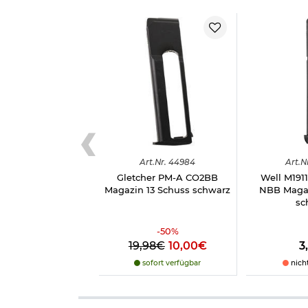
Art.
Nr.
44984
Art.
N
Gletcher PM-A CO2BB
Well M191
Magazin 13 Schuss schwarz
NBB Magaz
sc
-
50
%
19,98€
10,00€
3
sofort verfügbar
nich