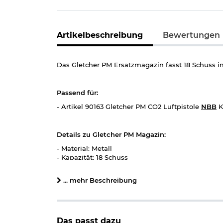
Artikelbeschreibung
Bewertungen
Das Gletcher PM Ersatzmagazin fasst 18 Schuss 
Passend für:
- Artikel 90163 Gletcher PM CO2 Luftpistole
NBB
K
Details zu Gletcher PM Magazin:
- Material: Metall
- Kapazität: 18 Schuss
- Kaliber: 4,5 mm / .177 Stahl BB
- Marke: Gletcher
... mehr Beschreibung
Hinweis: Richtiger
Umgang mit Druckluft-, Federdruc
Das passt dazu