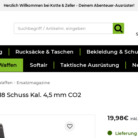
Herzlich Willkommen bei Kotte & Zeller - Deinem Abenteuer-Ausrüster!
S
g
Rucksäcke & Taschen
Bekleidung & Sch
Waffen
Softair
Taktische Ausrüstung
N
Waffen
Ersatzmagazine
18 Schuss Kal. 4,5 mm CO2
19,98€
inkl
Lieferung 