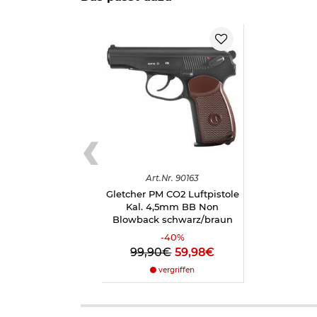
Herstellerinformationen
Verantwortliche Person für die EU
Art.
Nr.
90163
Gletcher PM CO2 Luftpistole
Kal. 4,5mm BB Non
Blowback schwarz/braun
-
40
%
99,90€
59,98€
vergriffen