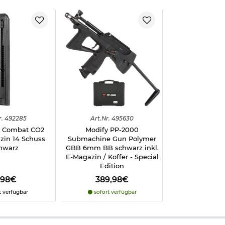
r.
492285
Art.
Nr.
495630
1 Combat CO2
Modify PP-2000
in 14 Schuss
Submachine Gun Polymer
hwarz
GBB 6mm BB schwarz inkl.
E-Magazin / Koffer - Special
Edition
,98€
389,98€
t verfügbar
sofort verfügbar