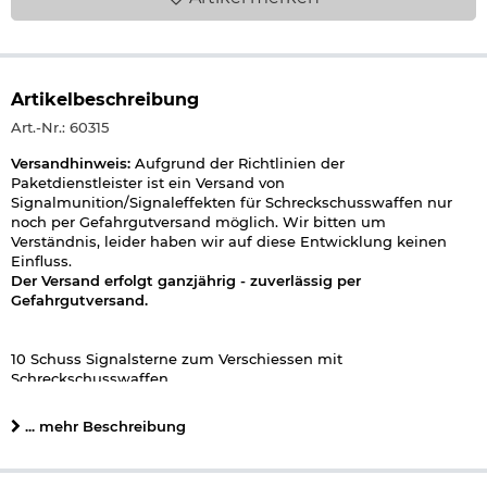
Artikelbeschreibung
Art.-Nr.: 60315
Versandhinweis:
Aufgrund der Richtlinien der
Paketdienstleister ist ein Versand von
Signalmunition/Signaleffekten für Schreckschusswaffen nur
noch per Gefahrgutversand möglich. Wir bitten um
Verständnis, leider haben wir auf diese Entwicklung keinen
Einfluss.
Der Versand erfolgt ganzjährig - zuverlässig per
Gefahrgutversand.
10 Schuss Signalsterne zum Verschiessen mit
Schreckschusswaffen.
Details zu Gold Flash:
... mehr Beschreibung
- Inhalt: 10 Stück
- Signalsterne
- Kaliber: 15 mm