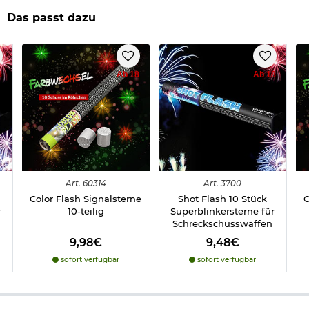
- Marke: Umarex
Das passt dazu
Zur Verwendung mit dem Abschussbecher von
Schreckschusswaffen - einfach aufstecken!
Wichtige waffenrechtliche Informationen: Artikel frei ab 18
8
Ab 18
Ab 18
Jahren - Dieser Artikel kann nur versendet werden, wenn Sie
uns einen
Altersnachweis
zusenden, sofern uns dieser noch
nicht vorliegt. (bitte den Link:
"Altersnachweis"
für genaue
Infos anklicken)
Art.
60314
Art.
3700
Color Flash Signalsterne
Shot Flash 10 Stück
C
r
10-teilig
Superblinkersterne für
Schreckschusswaffen
9,98€
9,48€
Herstellerinformationen
sofort verfügbar
sofort verfügbar