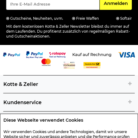
Für den Newsle
Anmelden
Gutscheine, Neuheiten, uvm.
Freie Waffen
Softair
Mit dem kostenlosen Kotte & Zeller Newsletter bleibst du immer auf
dem Laufenden. Du profitierst zusätzlich von regelmäßigen Rabatt-
und Gutscheinaktionen.
Kotte & Zeller
Kundenservice
Diese Webseite verwendet Cookies
Rechtliche Artikelinfos
Wir verwenden Cookies und andere Technologien, damit wir unsere
Website sicher und zuverlässig anbieten und die Performance prüfen