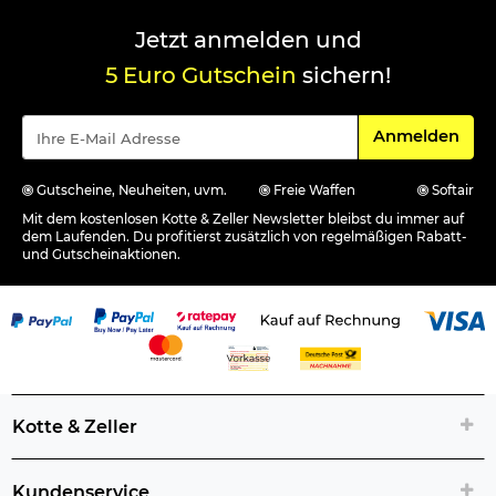
Jetzt anmelden und
5 Euro Gutschein
sichern!
Für den Newsle
Anmelden
Gutscheine, Neuheiten, uvm.
Freie Waffen
Softair
Mit dem kostenlosen Kotte & Zeller Newsletter bleibst du immer auf
dem Laufenden. Du profitierst zusätzlich von regelmäßigen Rabatt-
und Gutscheinaktionen.
Kotte & Zeller
Kundenservice