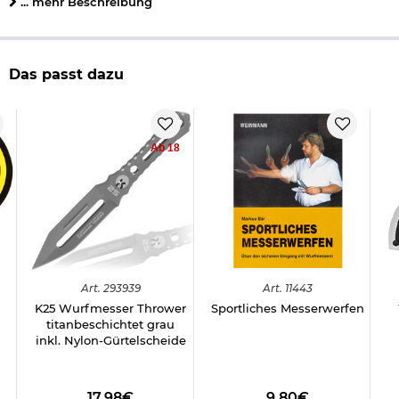
... mehr Beschreibung
Lieferumfang:
Haller Wurfmesser Tantoklinge schwarz
Nylon-Gürtelscheide schwarz
Das passt dazu
Details zu Haller Wurfmesser Tanto:
Klingenlänge: ca. 12,7 cm
Grifflänge: ca. 10 cm
Gesamtlänge: ca. 24 cm
Ab 18
Gewicht: ca. 125 g
Material Klinge: rostfreier, 420 Stahl
Farbe: schwarz
Marke: Haller
Bestimmte Messer dürfen nicht überall geführt werden,
deshalb beachten Sie bitte folgenden
Informationslink
über
das
Führen von Messern
§42a.
Art.
293939
Art.
11443
K25 Wurfmesser Thrower
Sportliches Messerwerfen
titanbeschichtet grau
Wichtige waffenrechtliche Informationen: Artikel frei ab 18
inkl. Nylon-Gürtelscheide
Jahren - Dieser Artikel kann nur versendet werden, wenn Sie
uns einen
Altersnachweis
zusenden, sofern uns dieser noch
nicht vorliegt. (Bitte den Link:
"Altersnachweis"
für genaue
Infos anklicken.)
17,98€
9,80€