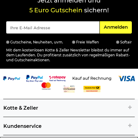
Jetzt anmelden und
5 Euro Gutschein
sichern!
Für den Newsle
Anmelden
Gutscheine, Neuheiten, uvm.
Freie Waffen
Softair
Mit dem kostenlosen Kotte & Zeller Newsletter bleibst du immer auf
dem Laufenden. Du profitierst zusätzlich von regelmäßigen Rabatt-
und Gutscheinaktionen.
Kotte & Zeller
Kundenservice