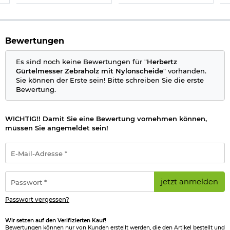
nicht vorliegt. (bitte den Link:
"Altersnachweis"
für genaue
Infos anklicken)
Herstellerinformationen
Bewertungen
Es sind noch keine Bewertungen für "
Herbertz
Gürtelmesser Zebraholz mit Nylonscheide
" vorhanden.
Sie können der Erste sein! Bitte schreiben Sie die erste
Bewertung.
WICHTIG!! Damit Sie eine Bewertung vornehmen können,
müssen Sie angemeldet sein!
E-
Mail-
Adresse
*
Passwort
jetzt anmelden
*
Passwort vergessen?
Wir setzen auf den Verifizierten Kauf!
Bewertungen können nur von Kunden erstellt werden, die den Artikel bestellt und