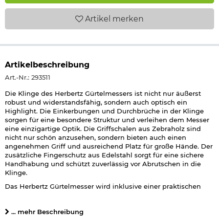
Artikel
merken
Artikelbeschreibung
Art.-Nr.: 293511
Die Klinge des Herbertz Gürtelmessers ist nicht nur äußerst
robust und widerstandsfähig, sondern auch optisch ein
Highlight. Die Einkerbungen und Durchbrüche in der Klinge
sorgen für eine besondere Struktur und verleihen dem Messer
eine einzigartige Optik. Die Griffschalen aus Zebraholz sind
nicht nur schön anzusehen, sondern bieten auch einen
angenehmen Griff und ausreichend Platz für große Hände. Der
zusätzliche Fingerschutz aus Edelstahl sorgt für eine sichere
Handhabung und schützt zuverlässig vor Abrutschen in die
Klinge.
Das Herbertz Gürtelmesser wird inklusive einer praktischen
Nylonscheide für den Gürtel geliefert und ist somit immer
griffbereit. Ob beim Wandern, Camping oder Angeln - mit
... mehr Beschreibung
diesem Messer bist du für jede Situation gewappnet.