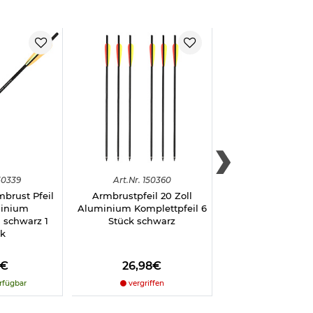
umfang enthalten
. Damit bietet
nen, taktischen
erlässige Technik
50339
Art.
Nr.
150360
Art.
Nr.
1500
brust Pfeil
Armbrustpfeil 20 Zoll
MK Armbrustpfei
minium
Aluminium Komplettpfeil 6
20" schwarz
 schwarz 1
Stück schwarz
verschraubter 
ck
8€
26,98€
4,98€
rfügbar
vergriffen
vergriffe