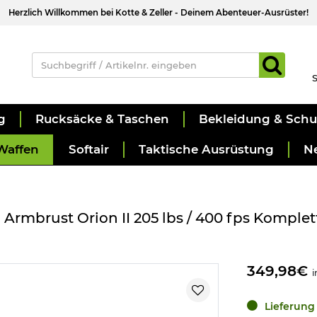
Herzlich Willkommen bei Kotte & Zeller - Deinem Abenteuer-Ausrüster!
S
g
Rucksäcke & Taschen
Bekleidung & Sch
Waffen
Softair
Taktische Ausrüstung
N
rmbrust Orion II 205 lbs / 400 fps Komplet
349,98€
i
Lieferung 