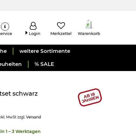
ervice
Login
Merkzettel
Warenkorb
uhe
weitere Sortimente
euheiten
% SALE
tset schwarz
AB 18
JAHREN
nkl. MwSt zzgl.
Versand
in 1 – 3 Werktagen