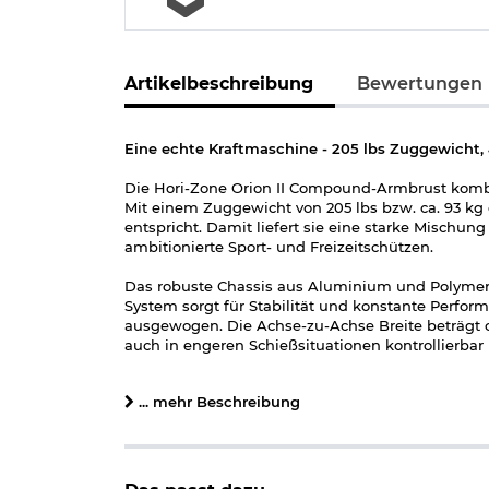
Artikelbeschreibung
Bewertungen
Eine echte Kraftmaschine - 205 lbs Zuggewicht
Die Hori-Zone Orion II Compound-Armbrust komb
Mit einem Zuggewicht von 205 lbs bzw. ca. 93 kg 
entspricht. Damit liefert sie eine starke Mischung
ambitionierte Sport- und Freizeitschützen.
Das robuste Chassis aus Aluminium und Polymer
System sorgt für Stabilität und konstante Perform
ausgewogen. Die Achse-zu-Achse Breite beträgt c
auch in engeren Schießsituationen kontrollierbar 
Anpassung an den Schützen und unterstützt ein
... mehr Beschreibung
Technisch überzeugt die Armbrust mit einer inte
unbeabsichtigtes Auslösen ohne Bolzen verhinder
Die obenliegende 21 mm Picatinny-Schiene ist fü
moderne Absehen des Scopes kann in rot und blau
Verfügung. Weiterhin ist das Zielgerät komplett 