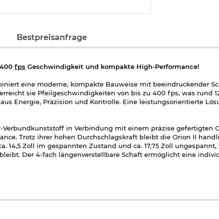
Bestpreisanfrage
, 400
fps
Geschwindigkeit und kompakte High-Performance!
iniert eine moderne, kompakte Bauweise mit beeindruckender Sc
erreicht sie Pfeilgeschwindigkeiten von bis zu 400 fps, was rund 1
 aus Energie, Präzision und Kontrolle. Eine leistungsorientierte Lös
-Verbundkunststoff in Verbindung mit einem präzise gefertigten
ance. Trotz ihrer hohen Durchschlagskraft bleibt die Orion II hand
a. 14,5 Zoll im gespannten Zustand und ca. 17,75 Zoll ungespannt,
bleibt. Der 4-fach längenverstellbare Schaft ermöglicht eine indivi
e ergonomische Anschlaghaltung.
grierten Leerschusssicherung (Anti-Dry-Fire System), die Beschäd
t. Eine automatische Sicherung erhöht zusätzlich die Sicherheit 
r die Montage des enthaltenen, kompakten 4x32 Zielfernrohrs geda
 beleuchtet werden. Hierzu stehen pro Leuchtfarbe 5-Helligkeitss
einstellbar und speziell auf Armbrustdistanzen abgestimmt.