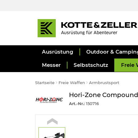
Ausrüstung
Outdoor & Campin
Messer
Selbstschutz
Freie 
Startseite
Freie Waffen
Armbrustsport
Hori-Zone Compound A
Art.-Nr.:
150716