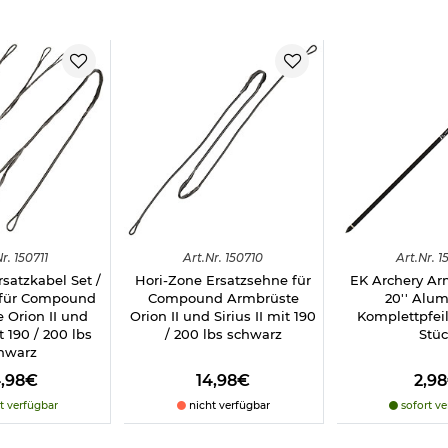
 und ist nach einer kurzen Montage sofort einsatzbereit. Im Liefer
er, eine Spannhilfe, eine Fußschlaufe sowie Sehnenwachs zur Pflege
ungsstarken Compound-Bereich benötigt wird.
it den enthaltenen bei 385 gr. (ca. 24,95g) Bolzen und ihrem moder
ützen, die Wert auf eine hohe Durchschlagskraft, Präzision und zuv
svolle Freizeitnutzung.
 lbs schwarz
speziellem Absehen schwarz
derung
r.
150711
Art.
Nr.
150710
Art.
Nr.
1
satzkabel Set /
Hori-Zone Ersatzsehne für
EK Archery Arm
 für Compound
Compound Armbrüste
20'' Alu
 Orion II und
Orion II und Sirius II mit 190
Komplettpfeil
it 190 / 200 lbs
/ 200 lbs schwarz
Stü
 205 lbs:
hwarz
4,98€
14,98€
2,9
t verfügbar
nicht verfügbar
sofort ve
9 km/h)
minium)