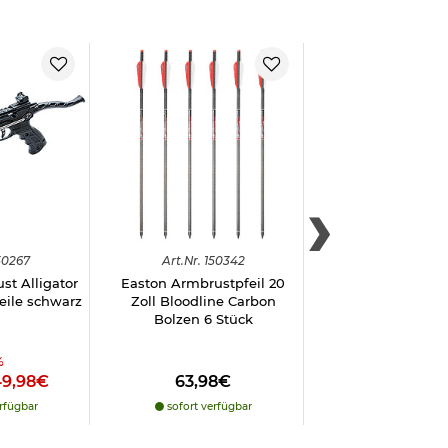
50267
Art.
Nr.
150342
Art.
Nr.
1503
st Alligator
Easton Armbrustpfeil 20
Armbrustpfeil 2
feile schwarz
Zoll Bloodline Carbon
Aluminium Komple
Bolzen 6 Stück
Stück rot
%
49,98€
63,98€
26,98€
rfügbar
sofort verfügbar
sofort verfü