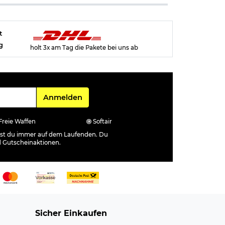
t
g
holt 3x am Tag die Pakete bei uns ab
Für den Newsletter
Anmelden
Freie Waffen
Softair
ibst du immer auf dem Laufenden. Du
d Gutscheinaktionen.
Sicher Einkaufen