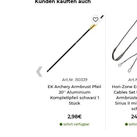
Kunden kauften auch
Die Sehne ist ein Verschleißteil, bei der die Gewäh
Herstellerinformationen
Verantwortliche Person für die EU
Art.
Nr.
150339
Art.
N
EK Archery Armbrust Pfeil
Hori-Zone Er
20'' Aluminium
Cables Set
Komplettpfeil schwarz 1
Armbrüste
Stück
Sirius II m
sc
2,98€
2
sofort verfügbar
sofor