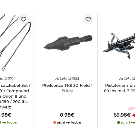
rleistung nicht greift.
r.
150711
Art.
Nr.
150153
Art.
Nr.
1
satzkabel Set /
Pfeilspitze TKS 3D Field 1
Pistolenarmbru
 für Compound
Stück
80 lbs inkl. 3 P
 Orion II und
it 190 / 200 lbs
hwarz
-
17
4,98€
0,98€
59,98€
t verfügbar
nicht verfügbar
sofort ve