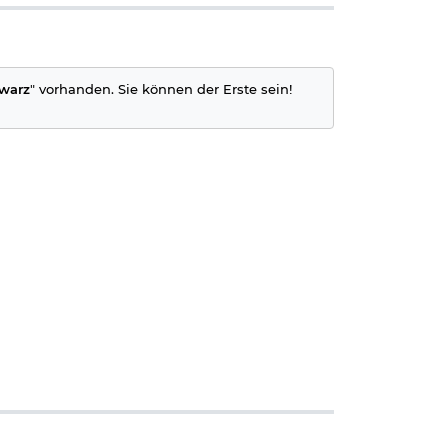
hwarz
" vorhanden. Sie können der Erste sein!
sofern uns
 weiterhin ab 18
em Zugriff