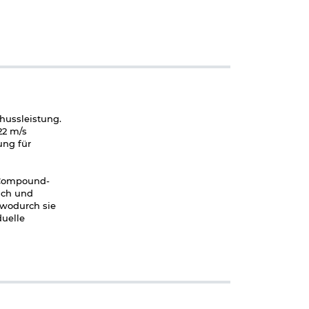
hussleistung.
22 m/s
ung für
 Compound-
lich und
 wodurch sie
duelle
igungen durch
beim Spannen.
cht. Das
tufen zur