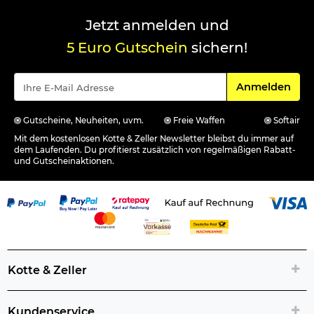
Jetzt anmelden und
5 Euro Gutschein
sichern!
Für den Newsle
Anmelden
Gutscheine, Neuheiten, uvm.
Freie Waffen
Softair
Mit dem kostenlosen Kotte & Zeller Newsletter bleibst du immer auf
dem Laufenden. Du profitierst zusätzlich von regelmäßigen Rabatt-
und Gutscheinaktionen.
Kotte & Zeller
Kundenservice