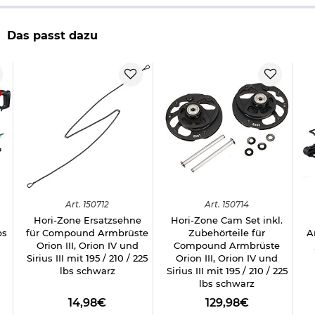
Das passt dazu
8
Art.
150712
Art.
150714
Hori-Zone Ersatzsehne
Hori-Zone Cam Set inkl.
bs
für Compound Armbrüste
Zubehörteile für
A
Orion III, Orion IV und
Compound Armbrüste
Sirius III mit 195 / 210 / 225
Orion III, Orion IV und
lbs schwarz
Sirius III mit 195 / 210 / 225
lbs schwarz
14,98€
129,98€