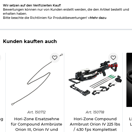
Wir setzen auf den Verifizierten Kauf!
Bewertungen können nur von Kunden erstellt werden, die den Artikel bestellt und
erhalten haben.
Bitte beachte die Richtlinien für Produktbewertungen!
»Mehr dazu
Kunden kauften auch
Ab 18
Art.
150712
Art.
150718
ng
Hori-Zone Ersatzsehne
Hori-Zone Compound
L
für Compound Armbrüste
Armbrust Orion IV 225 lbs
Orion III, Orion IV und
/ 430 fps Komplettset