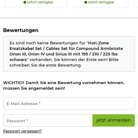
sofort verfügbar
sofort verfügbar
Bewertungen
Es sind noch keine Bewertungen für "
Hori-Zone
Ersatzkabel Set / Cables Set für Compound Armbrüste
Orion III, Orion IV und Sirius III mit 195 / 210 / 225 lbs
schwarz
" vorhanden. Sie können der Erste sein! Bitte
schreiben Sie die erste Bewertung.
WICHTIG!! Damit Sie eine Bewertung vornehmen können,
müssen Sie angemeldet sein!
E-
Mail-
Adresse
*
Passwort
jetzt anmelden
*
Passwort vergessen?