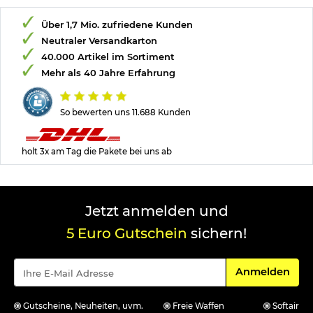
Über 1,7 Mio. zufriedene Kunden
Neutraler Versandkarton
40.000 Artikel im Sortiment
Mehr als 40 Jahre Erfahrung
So bewerten uns 11.688 Kunden
holt 3x am Tag die Pakete bei uns ab
Jetzt anmelden und
5 Euro Gutschein
sichern!
Für den Newsle
Anmelden
Gutscheine, Neuheiten, uvm.
Freie Waffen
Softair