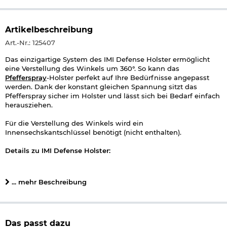
Artikelbeschreibung
Art.-Nr.: 125407
Das einzigartige System des IMI Defense Holster ermöglicht
eine Verstellung des Winkels um 360°. So kann das
Pfefferspray
-Holster perfekt auf Ihre Bedürfnisse angepasst
werden. Dank der konstant gleichen Spannung sitzt das
Pfefferspray sicher im Holster und lässt sich bei Bedarf einfach
herausziehen.
Für die Verstellung des Winkels wird ein
Innensechskantschlüssel benötigt (nicht enthalten).
Details zu IMI Defense Holster:
Passend für Pfeffersprays mit 38 mm Durchmesser
Holsterwinkel um 360° verstellbar
... mehr Beschreibung
Konstante Spannung des Halters
Kompatibel zu allen IMI Defense Modular Plattformen
Maße: ca. 4 x 7 x 8 cm
Gewicht: ca. 40 g
Material: Polymer Kunststoff
Das passt dazu