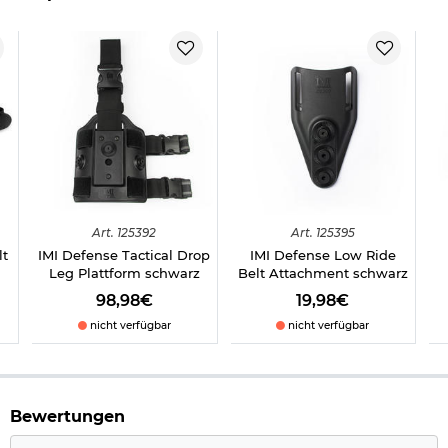
Farbe: Schwarz
Marke: IMI Defense
Herstellerinformationen
Verantwortliche Person für die EU
Art.
125392
Art.
125395
lt
IMI Defense Tactical Drop
IMI Defense Low Ride
Leg Plattform schwarz
Belt Attachment schwarz
98,98€
19,98€
nicht verfügbar
nicht verfügbar
Bewertungen