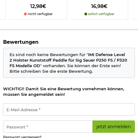
Passend z.B. für folgende Waffen:
12,98€
16,98€
Sig Sauer P250 Full Size (Kaliber 9mm / .40 / .45)
nicht verfügbar
sofort verfügbar
Sig Sauer P320 Full Size (Kaliber 9mm / .40 / .45)
Sig Sauer P320 X-Five (Kaliber 9mm / .40 / .45)
Herstellerinformationen
Bewertungen
Verantwortliche Person für die EU
Es sind noch keine Bewertungen für "
IMI Defense Level
2 Holster Kunststoff Paddle für Sig Sauer P250 FS / P320
FS Modelle OD
" vorhanden. Sie können der Erste sein!
Bitte schreiben Sie die erste Bewertung.
WICHTIG!! Damit Sie eine Bewertung vornehmen können,
müssen Sie angemeldet sein!
E-
Mail-
Adresse
*
Passwort
jetzt anmelden
*
Passwort vergessen?