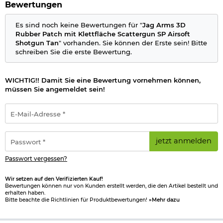
Farbe: Tan / schwarz
Bewertungen
Marke: Jag Arms
Es sind noch keine Bewertungen für "
Jag Arms 3D
Herstellerinformationen
Rubber Patch mit Klettfläche Scattergun SP Airsoft
Shotgun Tan
" vorhanden. Sie können der Erste sein! Bitte
Verantwortliche Person für die EU
schreiben Sie die erste Bewertung.
WICHTIG!! Damit Sie eine Bewertung vornehmen können,
müssen Sie angemeldet sein!
E-
Mail-
Adresse
*
Passwort
jetzt anmelden
*
Passwort vergessen?
Wir setzen auf den Verifizierten Kauf!
Bewertungen können nur von Kunden erstellt werden, die den Artikel bestellt und
erhalten haben.
Bitte beachte die Richtlinien für Produktbewertungen!
»Mehr dazu