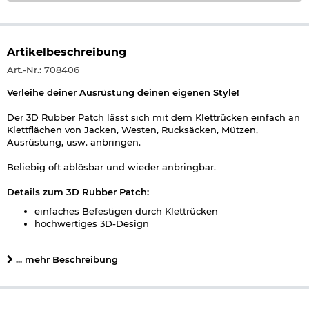
Artikelbeschreibung
Art.-Nr.: 708406
Verleihe deiner Ausrüstung deinen eigenen Style!
Der 3D Rubber Patch lässt sich mit dem Klettrücken einfach an
Klettflächen von Jacken, Westen, Rucksäcken, Mützen,
Ausrüstung, usw. anbringen.
Beliebig oft ablösbar und wieder anbringbar.
Details zum 3D Rubber Patch:
einfaches Befestigen durch Klettrücken
hochwertiges 3D-Design
hoher Detailgrad
abwaschbar
... mehr Beschreibung
Maße: ca. 9,1 x 2,4 x 0,6 cm
Gewicht: ca. 8 g
Material: PVC, Kunststoff
Material Rückseite: Kletthaken