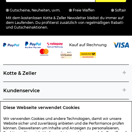
Gutscheine, Neuheiten, uvm.
Freie Waffen
Softair
Mit dem kostenlosen Kotte & Zeller Newsletter bleibst du immer auf
dem Laufenden. Du profitierst zusätzlich von regelmäßigen Rabatt-
und Gutscheinaktionen.
Kotte & Zeller
Kundenservice
Diese Webseite verwendet Cookies
Rechtliche Artikelinfos
Wir verwenden Cookies und andere Technologien, damit wir unsere
Website sicher und zuverlässig anbieten und die Performance prüfen
Geschenk-Gutscheine
können. Desweiteren um Inhalte und Anzeigen zu personalisieren,