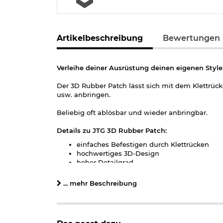
Artikelbeschreibung
Bewertungen
Verleihe deiner Ausrüstung deinen eigenen Style
Der 3D Rubber Patch lässt sich mit dem Klettrüc
usw. anbringen.
Beliebig oft ablösbar und wieder anbringbar.
Details zu JTG 3D Rubber Patch:
einfaches Befestigen durch Klettrücken
hochwertiges 3D-Design
hoher Detailgrad
abwaschbar
Maße: ca. 4,5 x 7,5 cm
... mehr Beschreibung
Gewicht: ca. 8 g
Material: PVC, Kunststoff
Material Rückseite: Kletthaken
Farbe: schwarz/rot/grau