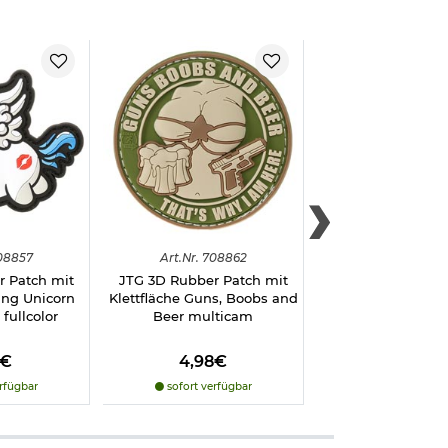
08857
Art.
Nr.
708862
Art.
Nr.
7088
r Patch mit
JTG 3D Rubber Patch mit
JTG Patch mit Klet
ying Unicorn
Klettfläche Guns, Boobs and
Want You To Ge
fullcolor
Beer multicam
schwarz/fullc
8€
4,98€
6,48€
rfügbar
sofort verfügbar
sofort verfü