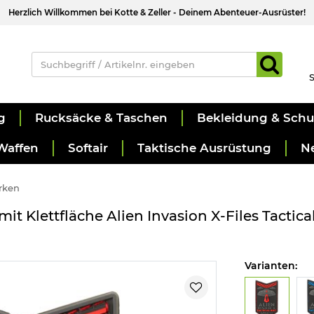
Herzlich Willkommen bei Kotte & Zeller - Deinem Abenteuer-Ausrüster!
S
g
Rucksäcke & Taschen
Bekleidung & Sch
Waffen
Softair
Taktische Ausrüstung
N
rken
t Klettfläche Alien Invasion X-Files Tactica
Varianten: