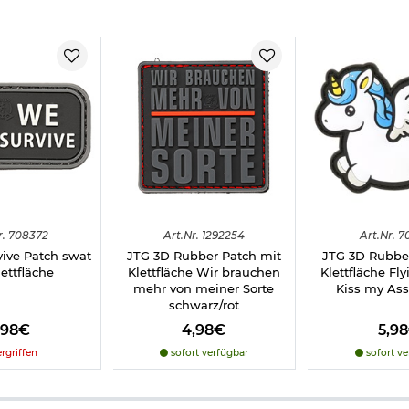
r.
708372
Art.
Nr.
1292254
Art.
Nr.
7
ive Patch swat
JTG 3D Rubber Patch mit
JTG 3D Rubbe
ettfläche
Klettfläche Wir brauchen
Klettfläche Fl
mehr von meiner Sorte
Kiss my Ass 
schwarz/rot
,98€
4,98€
5,9
rgriffen
sofort verfügbar
sofort ve