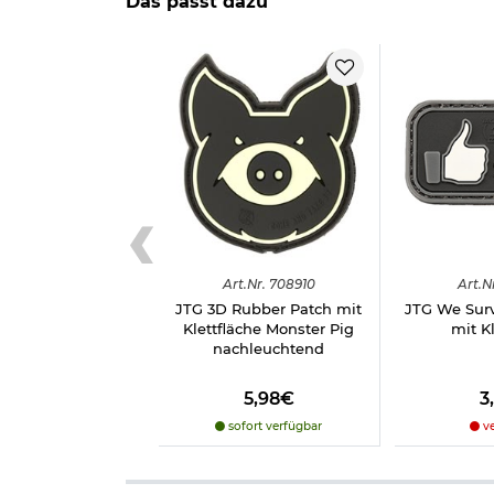
Das passt dazu
Marke: Jackets To Go
Herstellerinformationen
Art.
Nr.
708910
Art.
N
JTG 3D Rubber Patch mit
JTG We Surv
Klettfläche Monster Pig
mit Kl
nachleuchtend
5,98€
3
sofort verfügbar
ve