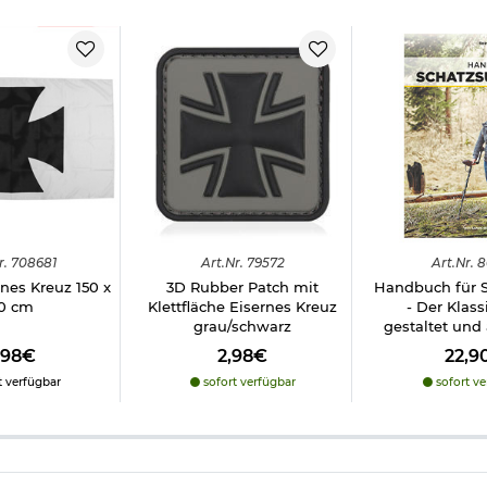
r.
708681
Art.
Nr.
79572
Art.
Nr.
8
nes Kreuz 150 x
3D Rubber Patch mit
Handbuch für 
0 cm
Klettfläche Eisernes Kreuz
- Der Klass
grau/schwarz
gestaltet und 
,98€
2,98€
22,9
t verfügbar
sofort verfügbar
sofort ve