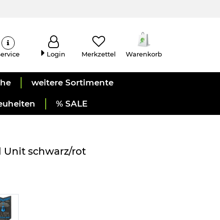
ervice
Login
Merkzettel
Warenkorb
uhe
weitere Sortimente
euheiten
% SALE
l Unit schwarz/rot