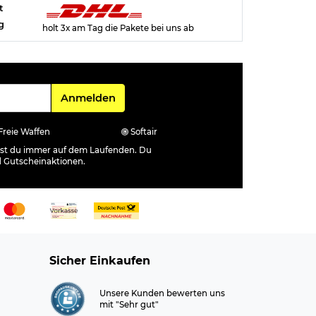
t
g
holt 3x am Tag die Pakete bei uns ab
Für den Newsletter
Anmelden
Freie Waffen
Softair
ibst du immer auf dem Laufenden. Du
d Gutscheinaktionen.
Sicher Einkaufen
Unsere Kunden bewerten uns
mit "Sehr gut"