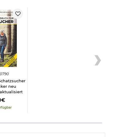
0790
Schatzsucher
iker neu
aktualisiert
0€
rfügbar