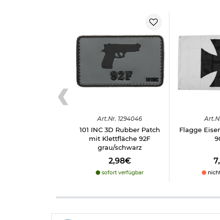
Art.
Nr.
1294046
Art.
N
101 INC 3D Rubber Patch
Flagge Eiser
mit Klettfläche 92F
9
grau/schwarz
2,98€
7
sofort verfügbar
nich