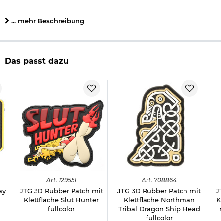
hoher Detailgrad
abwaschbar
... mehr Beschreibung
Maße: ca. 4,5 x 6,5 cm
Gewicht: ca. 10 g
Material: PVC, Kunststoff
Material Rückseite: Kletthaken
Farbe: schwarz/rot
Das passt dazu
Marke: Jackets To Go
Herstellerinformationen
Art.
129551
Art.
708864
ay
JTG 3D Rubber Patch mit
JTG 3D Rubber Patch mit
J
Klettfläche Slut Hunter
Klettfläche Northman
K
fullcolor
Tribal Dragon Ship Head
fullcolor