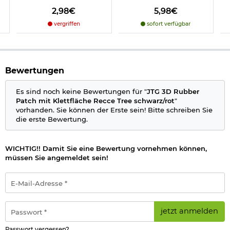
2,98€
5,98€
vergriffen
sofort verfügbar
Bewertungen
Es sind noch keine Bewertungen für "
JTG 3D Rubber
Patch mit Klettfläche Recce Tree schwarz/rot
"
vorhanden. Sie können der Erste sein! Bitte schreiben Sie
die erste Bewertung.
WICHTIG!! Damit Sie eine Bewertung vornehmen können,
müssen Sie angemeldet sein!
E-
Mail-
Adresse
*
Passwort
jetzt anmelden
*
Passwort vergessen?