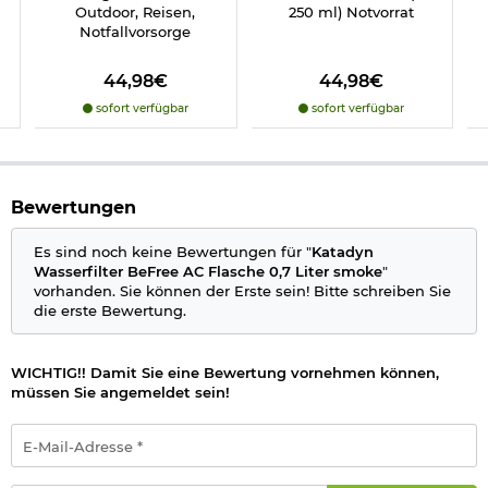
Outdoor, Reisen,
250 ml) Notvorrat
Der Katadyn Wasserfilter BeFree AC vereint kompaktes Design,
Notfallvorsorge
starke Filterleistung und einfache Handhabung - die perfekte
Lösung für alle, die unabhängig von Ort und Situation Zugriff
auf reines Trinkwasser haben möchten.
44,98€
44,98€
sofort verfügbar
sofort verfügbar
Hinweis:
Die Lebensdauer des Filters ist abhängig von der
Wasserqualität.
Hohlfaserfilter bis 1000 Liter
Aktivkohle bis 200 Liter
Bewertungen
Details zu Katadyn Wasserfilter BeFree AC Flasche 0,7 Liter
smoke:
Es sind noch keine Bewertungen für "
Katadyn
Wasserfilter BeFree AC Flasche 0,7 Liter smoke
"
Filtertechnologie: Hohlfaserfilter und Aktivkohle
vorhanden. Sie können der Erste sein! Bitte schreiben Sie
Leistung: bis zu 2 Liter/Minute
die erste Bewertung.
Aktivkohle verbessert Geschmack, entfernt Gerüche und
Trübstoffe
mit und ohne Aktivkohlefilter verwendbar
WICHTIG!! Damit Sie eine Bewertung vornehmen können,
Einfache Handhabung und Reinigung
müssen Sie angemeldet sein!
Fassungsvermögen 0,7 Liter
superleichtes Gewicht: ca 93 g
Farbe: smoke
E-
Marke: Katadyn
Mail-
Adresse