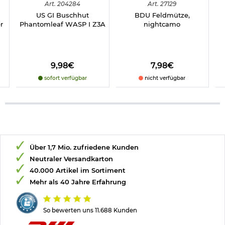
Art.
204284
Art.
27129
US GI Buschhut
BDU Feldmütze,
r
Phantomleaf WASP I Z3A
nightcamo
9,98€
7,98€
sofort verfügbar
nicht verfügbar
Über 1,7 Mio. zufriedene Kunden
Neutraler Versandkarton
40.000 Artikel im Sortiment
Mehr als 40 Jahre Erfahrung
So bewerten uns 11.688 Kunden