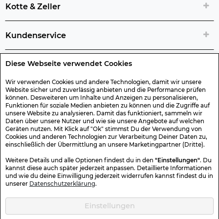
Kotte & Zeller
Kundenservice
Diese Webseite verwendet Cookies
Rechtliche Artikelinfos
Wir verwenden Cookies und andere Technologien, damit wir unsere
Website sicher und zuverlässig anbieten und die Performance prüfen
Geschenk-Gutscheine
können. Desweiteren um Inhalte und Anzeigen zu personalisieren,
Funktionen für soziale Medien anbieten zu können und die Zugriffe auf
unsere Website zu analysieren. Damit das funktioniert, sammeln wir
Versand & Rücksendung
Daten über unsere Nutzer und wie sie unsere Angebote auf welchen
Geräten nutzen. Mit Klick auf "Ok" stimmst Du der Verwendung von
Cookies und anderen Technologien zur Verarbeitung Deiner Daten zu,
einschließlich der Übermittlung an unsere Marketingpartner (Dritte).
Sonstiges
Weitere Details und alle Optionen findest du in den
"Einstellungen"
. Du
kannst diese auch später jederzeit anpassen. Detaillierte Informationen
und wie du deine Einwilligung jederzeit widerrufen kannst findest du in
Sicher Einkaufen
unserer
Datenschutzerklärung
.
Einstellungen
Kotte & Zeller 2026 © Alle Rechte vorbehalten. Die durchgestrichenen