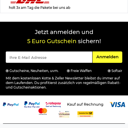
holt 3x am Tag die Pakete bei uns ab
Jetzt anmelden und
5 Euro Gutschein
sichern!
Für den Newsle
Anmelden
Gutscheine, Neuheiten, uvm.
Freie Waffen
Softair
Mit dem kostenlosen Kotte & Zeller Newsletter bleibst du immer auf
dem Laufenden. Du profitierst zusätzlich von regelmäßigen Rabatt-
und Gutscheinaktionen.