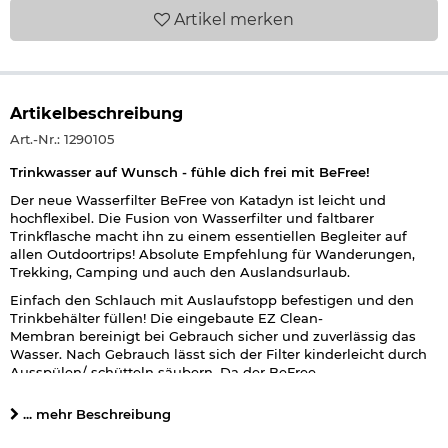
Artikel
merken
Artikelbeschreibung
Art.-Nr.: 1290105
Trinkwasser auf Wunsch - fühle dich frei mit BeFree!
Der neue Wasserfilter BeFree von Katadyn ist leicht und
hochflexibel. Die Fusion von Wasserfilter und faltbarer
Trinkflasche macht ihn zu einem essentiellen Begleiter auf
allen Outdoortrips! Absolute Empfehlung für Wanderungen,
Trekking, Camping und auch den Auslandsurlaub.
Einfach den Schlauch mit Auslaufstopp befestigen und den
Trinkbehälter füllen! Die eingebaute EZ Clean-
Membran bereinigt bei Gebrauch sicher und zuverlässig das
Wasser. Nach Gebrauch lässt sich der Filter kinderleicht durch
Ausspülen/-schütteln säubern. Da der BeFree
zusammenfaltbar ist, passt er in jeden Rucksack.
... mehr Beschreibung
Der BeFree 3.0 L Gravity fast 3 Liter Wasser und lässt sich mit
dem im Lieferumfang enthaltenen Tragegurt einfach