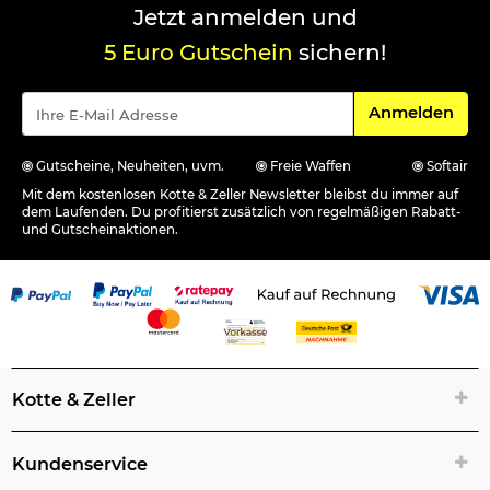
Jetzt anmelden und
5 Euro Gutschein
sichern!
Für den Newsle
Anmelden
Gutscheine, Neuheiten, uvm.
Freie Waffen
Softair
Mit dem kostenlosen Kotte & Zeller Newsletter bleibst du immer auf
dem Laufenden. Du profitierst zusätzlich von regelmäßigen Rabatt-
und Gutscheinaktionen.
Kotte & Zeller
Kundenservice