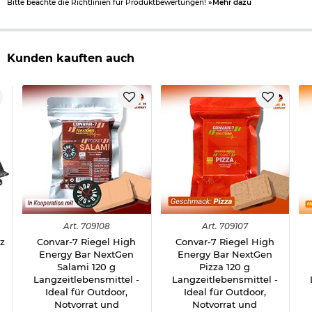
Bitte beachte die Richtlinien für Produktbewertungen!
»Mehr dazu
Kunden kauften auch
Art.
709108
Art.
709107
z
Convar-7 Riegel High
Convar-7 Riegel High
Energy Bar NextGen
Energy Bar NextGen
Salami 120 g
Pizza 120 g
Langzeitlebensmittel -
Langzeitlebensmittel -
Ideal für Outdoor,
Ideal für Outdoor,
Notvorrat und
Notvorrat und