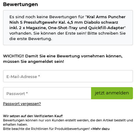
Munition: Diabolos im Kaliber 4,5 mm
Bewertungen
Antrieb: Pressluft
Pressluftkartusche: bis 200 bar, 280 cm³, mit Manometer
Es sind noch keine Bewertungen für "
Kral Arms Puncher
Magazinkapazität: Einzelschuss oder 14 Schuss
Nish S Pressluftgewehr Kal. 4,5 mm Diabolo schwarz
Trommelmagazin
inkl. 2 x Magazine, One-Shot-Tray und Quickfill-Adapter
"
Leistung: max. 7,5 Joule
vorhanden. Sie können der Erste sein! Bitte schreiben Sie
Quick Fill Anschluss
die erste Bewertung.
gezogener Lauf
1/2 x 20 UNF Laufgewinde für Schalldämpfer
22 mm Picatinyschiene an der Unterseite
WICHTIG!! Damit Sie eine Bewertung vornehmen können,
Abzug: verstellbar
müssen Sie angemeldet sein!
Sicherung: manuelle Sicherung
Montageschiene: wahlweise 11 mm und 22 mm
E-
Schaftkappe: gummiert
Mail-
Material: Metall, Kunststoff
Adresse
Länge: ca. 1005 mm
*
Passwort
Lauflänge: ca. 530 mm
jetzt anmelden
*
Gewicht: ca. 3300 g
Farbe: schwarz
Passwort vergessen?
Marke: Kral Arms
Wir setzen auf den Verifizierten Kauf!
Bewertungen können nur von Kunden erstellt werden, die den Artikel bestellt und
Direkt mitbestellen: Zum Betrieb benötigen Sie noch Diabolos
erhalten haben.
im Kaliber 4,5 mm .
Bitte beachte die Richtlinien für Produktbewertungen!
»Mehr dazu