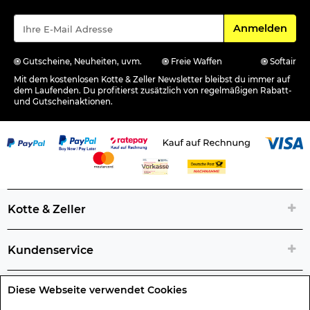
Für den Newsle
Anmelden
Gutscheine, Neuheiten, uvm.
Freie Waffen
Softair
Mit dem kostenlosen Kotte & Zeller Newsletter bleibst du immer auf
dem Laufenden. Du profitierst zusätzlich von regelmäßigen Rabatt-
und Gutscheinaktionen.
Kotte & Zeller
Kundenservice
Diese Webseite verwendet Cookies
Rechtliche Artikelinfos