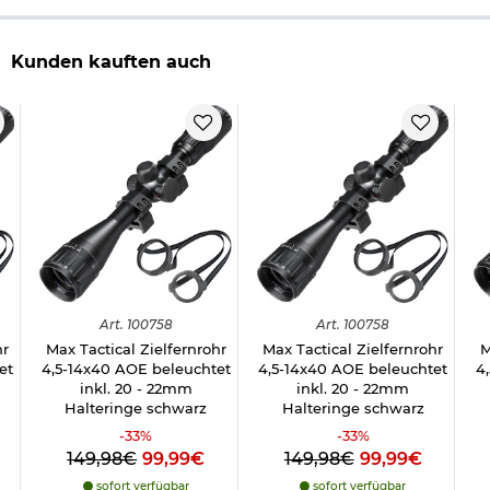
Hinweis: Das abgebildete Zielgerät ist nicht im Lieferumfang
enthalten!
Kunden kauften auch
Wichtige waffenrechtliche Informationen:
Artikel frei ab 18
Jahren - Dieser Artikel kann nur versendet werden, wenn Sie
uns einen
Altersnachweis
zusenden, sofern uns dieser noch
nicht vorliegt.
(bitte den Link:
"Altersnachweis"
für genaue Infos
anklicken)
Hinweis: Richtiger
Umgang mit Druckluft-, Federdruckwaffen und CO2-Waffen
Art.
100758
Art.
100758
hr
Max Tactical Zielfernrohr
Max Tactical Zielfernrohr
M
et
4,5-14x40 AOE beleuchtet
4,5-14x40 AOE beleuchtet
4
inkl. 20 - 22mm
inkl. 20 - 22mm
Halteringe schwarz
Halteringe schwarz
-
33
%
-
33
%
149,98€
99,99€
149,98€
99,99€
sofort verfügbar
sofort verfügbar