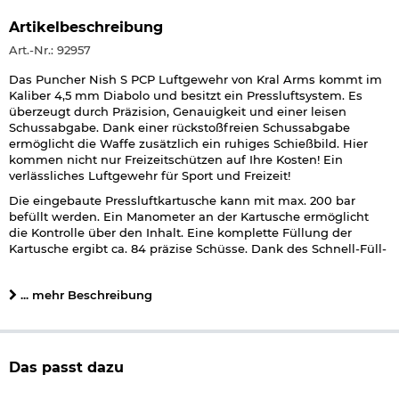
Artikelbeschreibung
Art.-Nr.: 92957
Das Puncher Nish S PCP Luftgewehr von Kral Arms kommt im
Kaliber 4,5 mm Diabolo und besitzt ein Pressluftsystem. Es
überzeugt durch Präzision, Genauigkeit und einer leisen
Schussabgabe. Dank einer rückstoßfreien Schussabgabe
ermöglicht die Waffe zusätzlich ein ruhiges Schießbild. Hier
kommen nicht nur Freizeitschützen auf Ihre Kosten! Ein
verlässliches Luftgewehr für Sport und Freizeit!
Die eingebaute Pressluftkartusche kann mit max. 200 bar
befüllt werden. Ein Manometer an der Kartusche ermöglicht
die Kontrolle über den Inhalt. Eine komplette Füllung der
Kartusche ergibt ca. 84 präzise Schüsse. Dank des Schnell-Füll-
Anschlusses (Quik-Fill-Adapter) kann die Kartusche schnell
befüllt werden.
... mehr Beschreibung
Rutschfeste Griffzonen, eine gummierte Schaftkappe und der
Skelettschaft sorgen für einen sicheren Anschlag des Kral Arms
Puncher Nish S Luftgewehrs im Kaliber 4,5 mm Diabolo.
Das passt dazu
Um auch zuverlässig auf weitere Distanzen zu treffen, verfügt
das Luftgewehr wahlweise über eine 11 mm und 22 mm