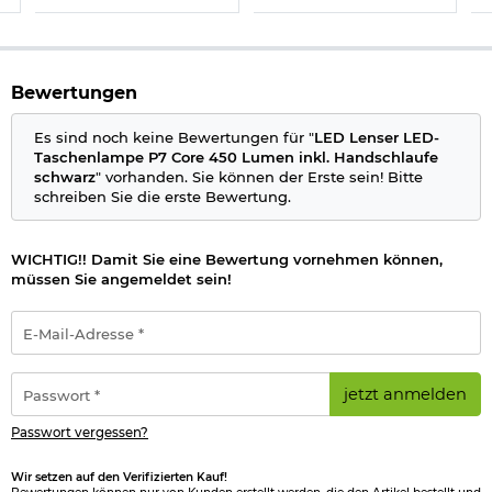
Leuchtweite: bis zu 300 Meter
Farbtemperatur: 6000 - 7500
Farbwiedergabeindex: 70
drei Leuchtstärken
Advanced Focus System
Bewertungen
Energy Saving
Rapid Focus
Es sind noch keine Bewertungen für "
LED Lenser LED-
Dichtigkeit IP-54
Taschenlampe P7 Core 450 Lumen inkl. Handschlaufe
stoßfest bis zu 1 Meter Fallhöhe
schwarz
" vorhanden. Sie können der Erste sein! Bitte
Betrieb mit 4 x AAA Batterien (im Lieferumfang
schreiben Sie die erste Bewertung.
enthalten)
Material Gehäuse: Aluminium
Marke: LED Lenser
WICHTIG!! Damit Sie eine Bewertung vornehmen können,
müssen Sie angemeldet sein!
Bitte beachten Sie das
Batteriegesetz
.
E-
Mail-
Herstellerinformationen
Adresse
*
Passwort
jetzt anmelden
*
Passwort vergessen?
Wir setzen auf den Verifizierten Kauf!