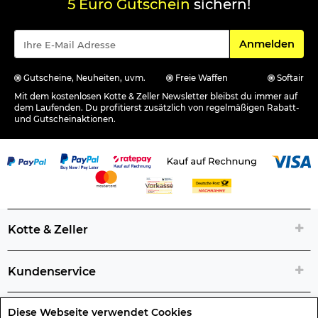
5 Euro Gutschein
sichern!
Für den Newsle
Anmelden
Gutscheine, Neuheiten, uvm.
Freie Waffen
Softair
Mit dem kostenlosen Kotte & Zeller Newsletter bleibst du immer auf
dem Laufenden. Du profitierst zusätzlich von regelmäßigen Rabatt-
und Gutscheinaktionen.
Kotte & Zeller
Kundenservice
Diese Webseite verwendet Cookies
Rechtliche Artikelinfos