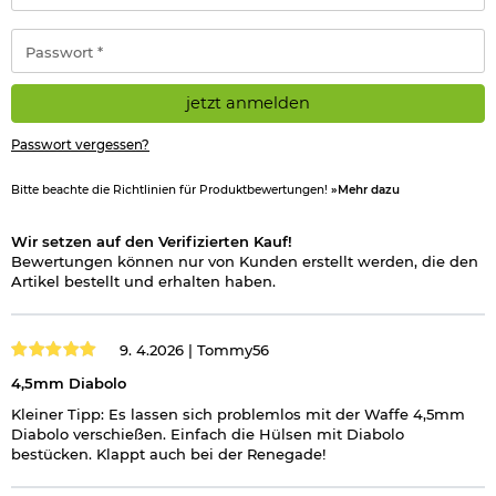
Adresse
Jahren - Dieser Artikel kann nur versendet werden, wenn Sie
*
Passwort
uns einen
Altersnachweis
zusenden, sofern uns dieser noch
*
nicht vorliegt.
(bitte den Link:
"Altersnachweis"
für genaue Infos
anklicken)
jetzt anmelden
Hinweis: Richtiger
Passwort vergessen?
Umgang mit Druckluft-, Federdruckwaffen und CO2-Waffen
Bitte beachte die Richtlinien für Produktbewertungen!
»Mehr dazu
Herstellerinformationen
Wir setzen auf den Verifizierten Kauf!
Bewertungen können nur von Kunden erstellt werden, die den
Artikel bestellt und erhalten haben.
9. 4.2026 |
Tommy56
4,5mm Diabolo
Kleiner Tipp: Es lassen sich problemlos mit der Waffe 4,5mm
Diabolo verschießen. Einfach die Hülsen mit Diabolo
bestücken. Klappt auch bei der Renegade!