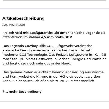
Artikelbeschreibung
Art.-Nr.: 92206
Freizeitheld mit Spaßgarantie: Die amerikanische Legende als
CO2-Version im Kaliber 4,5 mm Stahl-BBs!
Das Legends Cowboy Rifle CO2-Luftgewehr vereint das
klassische Design einer amerikanischen Legende mit
moderner CO2-Technologie. Das Freizeit-Luftgewehr im Kal. 4,5
mm Stahl-BB bietet Bestwerte in Sachen Energie und Präzision
und liegt dazu noch sehr gut in der Hand.
Das genaue Zielen erleichtert Ihnen die Visierung aus Kimme
und Korn, wobei die Kimme in der Höhe eingestellt werden
kann. Zielgenaues Schießen bis zu ca. 20 Meter möglich.
Das Laden und Spannen des Luftgewehrs geschieht wie beim
... mehr Beschreibung
Original-Vorbild:
Laden Sie jede Hülse mit einem Stahl-BB im Kal. 4,5
mm.