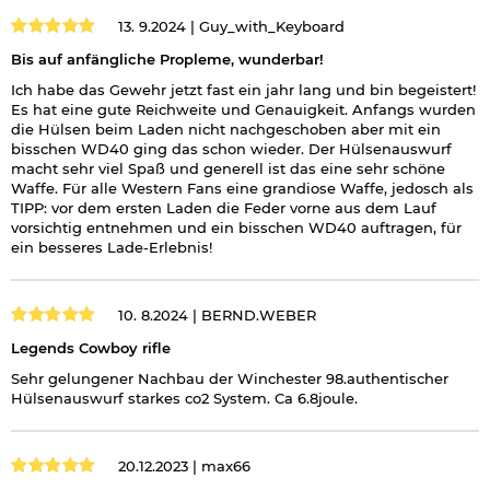
13. 9.2024 |
Guy_with_Keyboard
Bis auf anfängliche Propleme, wunderbar!
Ich habe das Gewehr jetzt fast ein jahr lang und bin begeistert!
Es hat eine gute Reichweite und Genauigkeit. Anfangs wurden
die Hülsen beim Laden nicht nachgeschoben aber mit ein
bisschen WD40 ging das schon wieder. Der Hülsenauswurf
macht sehr viel Spaß und generell ist das eine sehr schöne
Waffe. Für alle Western Fans eine grandiose Waffe, jedosch als
TIPP: vor dem ersten Laden die Feder vorne aus dem Lauf
vorsichtig entnehmen und ein bisschen WD40 auftragen, für
ein besseres Lade-Erlebnis!
10. 8.2024 |
BERND.WEBER
Legends Cowboy rifle
Sehr gelungener Nachbau der Winchester 98.authentischer
Hülsenauswurf starkes co2 System. Ca 6.8joule.
20.12.2023 |
max66