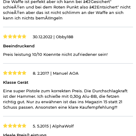
Die Waffe ist perfekt aber ich kann bei â€žGesichert"
schieÃŸen und bei dem Roten Punkt also â€žEntsichert" nicht
schieÃŸen aber das ist nicht schlimm an der Waffe an sich
kann ich nichts bemÃ¤ngeln
30.12.2022 |
Obby188
Beeindruckend
Preis leistung 10/10 Koennte nicht zufriedener sein!
8. 2.2017 |
Manuel AOA
Klasse Gerät
Eine super Pistole zum korrekten Preis. Die Durchschlagkraft
ist der Hammer. Ich schieße mit 0,30g Alu-BB, die fetzen
richtig gut. Nur zu erwähnen ist das ins Magazin 15 statt 21
Schuss passen. Ansonsten eine klare Kaufempfehlung!!!
5. 5.2015 |
AlphaWolf
Ideale Preis/Leistung