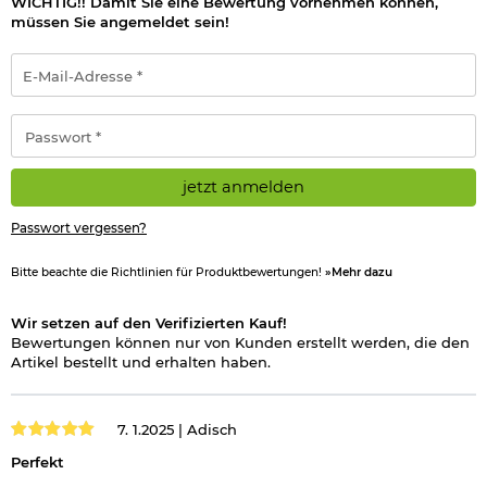
WICHTIG!! Damit Sie eine Bewertung vornehmen können,
müssen Sie angemeldet sein!
E-
Mail-
Adresse
*
Passwort
*
jetzt anmelden
Passwort vergessen?
Bitte beachte die Richtlinien für Produktbewertungen!
»Mehr dazu
Wir setzen auf den Verifizierten Kauf!
Bewertungen können nur von Kunden erstellt werden, die den
Artikel bestellt und erhalten haben.
7. 1.2025 |
Adisch
Perfekt