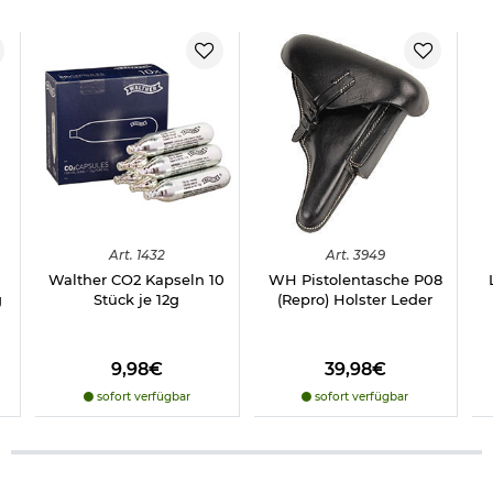
Art.
1432
Art.
3949
Walther CO2 Kapseln 10
WH Pistolentasche P08
g
Stück je 12g
(Repro) Holster Leder
9,98€
39,98€
sofort verfügbar
sofort verfügbar