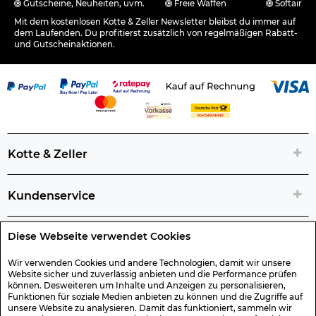
Gutscheine, Neuheiten, uvm.
Freie Waffen
Softair
Mit dem kostenlosen Kotte & Zeller Newsletter bleibst du immer auf
dem Laufenden. Du profitierst zusätzlich von regelmäßigen Rabatt-
und Gutscheinaktionen.
Kotte & Zeller
Kundenservice
Diese Webseite verwendet Cookies
Rechtliche Artikelinfos
Wir verwenden Cookies und andere Technologien, damit wir unsere
Website sicher und zuverlässig anbieten und die Performance prüfen
Geschenk-Gutscheine
können. Desweiteren um Inhalte und Anzeigen zu personalisieren,
Funktionen für soziale Medien anbieten zu können und die Zugriffe auf
unsere Website zu analysieren. Damit das funktioniert, sammeln wir