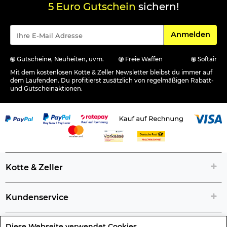
5 Euro Gutschein
sichern!
Für den Newsle
Anmelden
Gutscheine, Neuheiten, uvm.
Freie Waffen
Softair
Mit dem kostenlosen Kotte & Zeller Newsletter bleibst du immer auf
dem Laufenden. Du profitierst zusätzlich von regelmäßigen Rabatt-
und Gutscheinaktionen.
Kotte & Zeller
Kundenservice
Diese Webseite verwendet Cookies