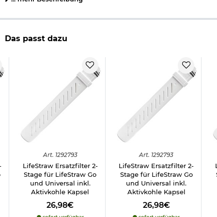
Herstellerinformationen
Verantwortliche Person für die EU
Das passt dazu
Art.
1292793
Art.
1292793
-
LifeStraw Ersatzfilter 2-
LifeStraw Ersatzfilter 2-
o
Stage für LifeStraw Go
Stage für LifeStraw Go
und Universal inkl.
und Universal inkl.
Aktivkohle Kapsel
Aktivkohle Kapsel
26,98€
26,98€