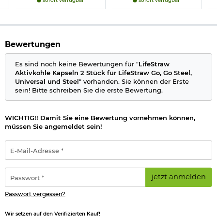
sofort verfügbar
sofort verfügbar
Bewertungen
Es sind noch keine Bewertungen für "
LifeStraw
Aktivkohle Kapseln 2 Stück für LifeStraw Go, Go Steel,
Universal und Steel
" vorhanden. Sie können der Erste
sein! Bitte schreiben Sie die erste Bewertung.
WICHTIG!! Damit Sie eine Bewertung vornehmen können,
müssen Sie angemeldet sein!
E-
Mail-
Adresse
*
Passwort
jetzt anmelden
*
Passwort vergessen?
Wir setzen auf den Verifizierten Kauf!