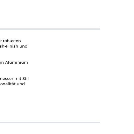
er robusten
ash-Finish und
auem Aluminium
esser mit Stil
onalität und