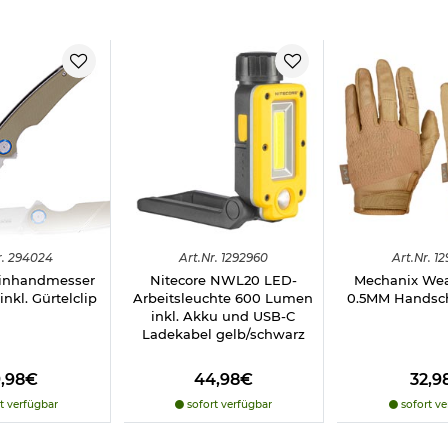
e Elox:
.
294024
Art.
Nr.
1292960
Art.
Nr.
12
inhandmesser
Nitecore NWL20 LED-
Mechanix Wea
inkl. Gürtelclip
Arbeitsleuchte 600 Lumen
0.5MM Handsc
inkl. Akku und USB-C
erden, deshalb beachten Sie bitte folgenden
Informationslink
über
Ladekabel gelb/schwarz
9,98€
44,98€
32,9
frei ab 18 Jahren - Dieser Artikel kann nur versendet werden, wen
t verfügbar
sofort verfügbar
sofort ve
icht vorliegt. (Bitte den Link:
"Altersnachweis"
für genaue Infos a