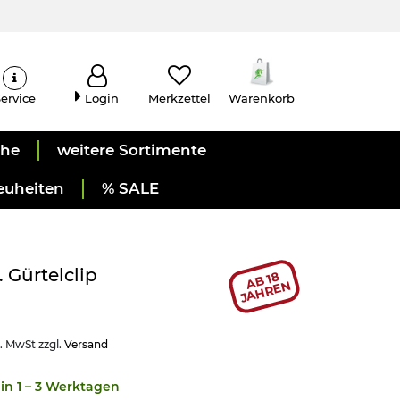
ervice
Login
Merkzettel
Warenkorb
uhe
weitere Sortimente
euheiten
% SALE
Gürtelclip
AB 18
JAHREN
l. MwSt zzgl.
Versand
in 1 – 3 Werktagen