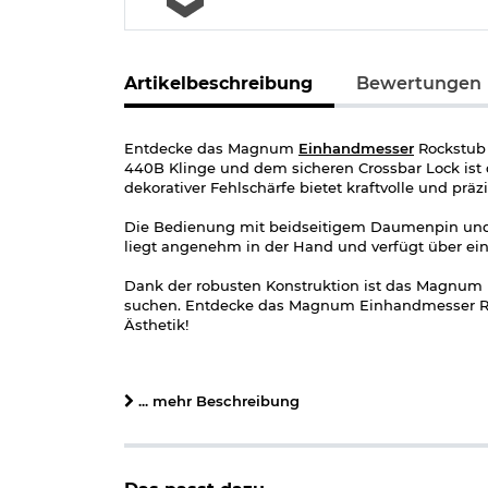
Artikelbeschreibung
Bewertungen
Entdecke das Magnum
Einhandmesser
Rockstub B
440B Klinge und dem sicheren Crossbar Lock ist 
dekorativer Fehlschärfe bietet kraftvolle und prä
Die Bedienung mit beidseitigem Daumenpin und Sc
liegt angenehm in der Hand und verfügt über ei
Dank der robusten Konstruktion ist das Magnum Ro
suchen. Entdecke das Magnum Einhandmesser Roc
Ästhetik!
Lieferumfang:
Magnum Einhandmesser Rockstub Blue Elo
... mehr Beschreibung
Gürtelclip
Geschenkverpackung