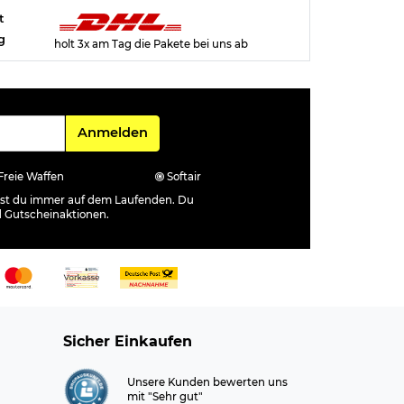
t
g
holt 3x am Tag die Pakete bei uns ab
Für den Newsletter
Anmelden
Freie Waffen
Softair
ibst du immer auf dem Laufenden. Du
d Gutscheinaktionen.
Sicher Einkaufen
Unsere Kunden bewerten uns
mit "Sehr gut"