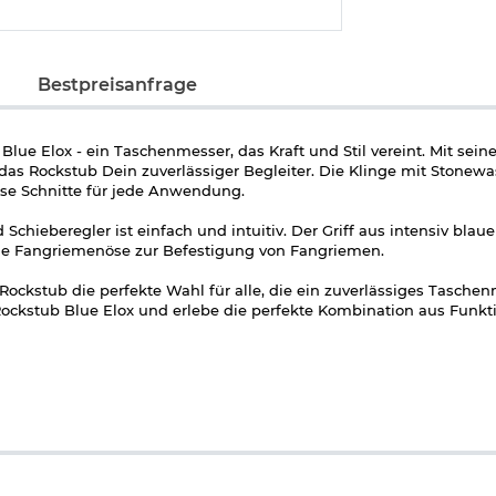
Bestpreisanfrage
lue Elox - ein Taschenmesser, das Kraft und Stil vereint. Mit sein
das Rockstub Dein zuverlässiger Begleiter. Die Klinge mit Stonew
zise Schnitte für jede Anwendung.
hieberegler ist einfach und intuitiv. Der Griff aus intensiv bl
ne Fangriemenöse zur Befestigung von Fangriemen.
ckstub die perfekte Wahl für alle, die ein zuverlässiges Taschenm
kstub Blue Elox und erlebe die perfekte Kombination aus Funkti
x blau