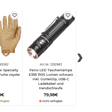
93082
Art.
Nr.
1292983
Art.
Nr.
2939
r Specialty
Fenix LED Taschenlampe
K25 Tactical Multit
huhe coyote
E35R 3100 Lumen schwarz
inkl. Gürtelt
inkl. Gürtelclip, USB-C
 das
Ladekabel und
Handschlaufe
8€
79,98€
64,98€
n Sie uns einen
rfügbar
nicht verfügbar
sofort verfü
nklicken.)