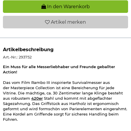
In den Warenkorb
Artikel
merken
Artikelbeschreibung
Art.-Nr.: 293752
Ein Muss für alle Messerliebhaber und Freunde geballter
Action!
Das vom Film Rambo III inspirierte Survivalmesser aus
der Masterpiece Collection ist eine Bereicherung für jede
Vitrine. Die mächtige, ca. 30 Zentimeter lange Klinge besteht
aus robustem
420er
Stahl und kommt mit abgeflachter
Sägezahnung. Das Griffstück aus Hartholz ist ergonomisch
geformt und wird formschön von Parierelementen eingerahmt.
Eine Kordel am Griffende sorgt für sicheres Handling beim
Führen.
Das Rambo III Messer wird einfach in der passgenauen