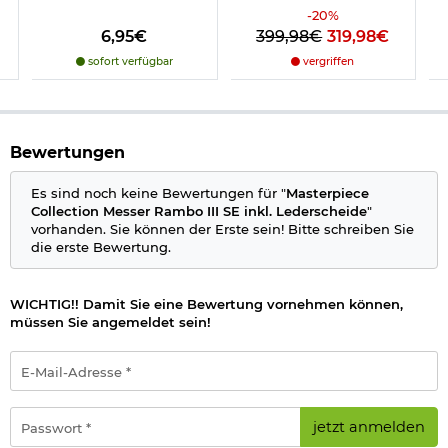
Farbe Klinge: silber
-
20
%
Farbe Griff: braun/silber
6,95€
399,98€
319,98€
Marke: Masterpiece Collection
sofort verfügbar
vergriffen
Bestimmte Messer dürfen nicht überall geführt werden,
deshalb beachten Sie bitte folgenden
Informationslink
über
das
Führen von Messern
§42a.
Bewertungen
Wichtige waffenrechtliche Informationen: Artikel frei ab 18
Es sind noch keine Bewertungen für "
Masterpiece
Jahren - Dieser Artikel kann nur versendet werden, wenn Sie
Collection Messer Rambo III SE inkl. Lederscheide
"
uns einen
Altersnachweis
zusenden, sofern uns dieser noch
vorhanden. Sie können der Erste sein! Bitte schreiben Sie
nicht vorliegt. (bitte den Link:
"Altersnachweis"
für genaue
die erste Bewertung.
Infos anklicken)
WICHTIG!! Damit Sie eine Bewertung vornehmen können,
müssen Sie angemeldet sein!
E-
Mail-
Adresse
*
Passwort
jetzt anmelden
*