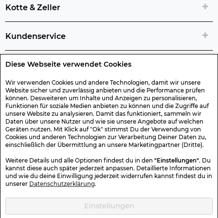
Kotte & Zeller
Kundenservice
Diese Webseite verwendet Cookies
Rechtliche Artikelinfos
Wir verwenden Cookies und andere Technologien, damit wir unsere
Website sicher und zuverlässig anbieten und die Performance prüfen
Geschenk-Gutscheine
können. Desweiteren um Inhalte und Anzeigen zu personalisieren,
Funktionen für soziale Medien anbieten zu können und die Zugriffe auf
unsere Website zu analysieren. Damit das funktioniert, sammeln wir
Versand & Rücksendung
Daten über unsere Nutzer und wie sie unsere Angebote auf welchen
Geräten nutzen. Mit Klick auf "Ok" stimmst Du der Verwendung von
Cookies und anderen Technologien zur Verarbeitung Deiner Daten zu,
einschließlich der Übermittlung an unsere Marketingpartner (Dritte).
Sonstiges
Weitere Details und alle Optionen findest du in den
"Einstellungen"
. Du
kannst diese auch später jederzeit anpassen. Detaillierte Informationen
und wie du deine Einwilligung jederzeit widerrufen kannst findest du in
Sicher Einkaufen
unserer
Datenschutzerklärung
.
Einstellungen
Kotte & Zeller 2026 © Alle Rechte vorbehalten. Die durchgestrichenen