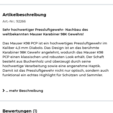
Artikelbeschreibung
Art.-Nr.: 92266
Sehr hochwertiger Pressluftgewehr- Nachbau des
weltbekannten Mauser Karabiner 98K Gewehrs!
Das Mauser K98 PCP ist ein hochwertiges Pressluftgewehr im
Kaliber 4,5 mm Diabolo. Das Design ist an das berühmte
Karabiner 98K Gewehr angelehnt, wodurch das Mauser K98
PCP einen klassischen und robusten Look erhält. Der Schaft
besteht aus Buchenholz und überzeugt durch seine
hochwertige Verarbeitung sowie eine angenehme Haptik.
Damit ist das Pressluftgewehr nicht nur optisch, sondern auch
funktional ein echtes Highlight für Schützen und Sammler.
Die Visierung ist beim Mauser K98 PCP offen sowie
einstellbar ausgeführt und ermöglicht so eine einfache
... mehr Beschreibung
Zielerfassung. Für noch genauere Schüsse kann auf der im
oberen Gehäuseteil eingefrästen 11 mm Prismenschiene
ein Zielfernrohr aus dem Zubehörmarkt montiert werden. Der
Schaft ist zudem an der Hinterseite mit einer Schaftkappe aus
Bewertungen
(1)
Metall ausgestattet, wodurch die Langlebigkeit des Gewehrs