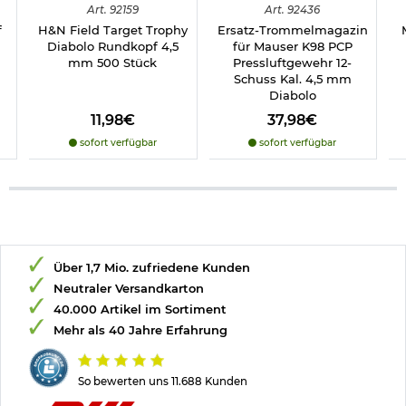
Art.
92159
Art.
92436
Herstellerinformationen
f
H&N Field Target Trophy
Ersatz-Trommelmagazin
Diabolo Rundkopf 4,5
für Mauser K98 PCP
Verantwortliche Person für die EU
mm 500 Stück
Pressluftgewehr 12-
Schuss Kal. 4,5 mm
Diabolo
11,98€
37,98€
sofort verfügbar
sofort verfügbar
Über 1,7 Mio. zufriedene Kunden
Neutraler Versandkarton
40.000 Artikel im Sortiment
Mehr als 40 Jahre Erfahrung
So bewerten uns 11.688 Kunden