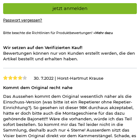
Insgesamt vereint das Mauser K98 PCP Pressluftgewehr die
jetzt anmelden
bewährte klassische Optik mit moderner Technik und hoher
Funktionalität. Ein ideales Pressluftgewehr für alle, die Wert
Passwort vergessen?
auf Qualität und Präzision legen.
Lieferumfang:
Bitte beachte die Richtlinien für Produktbewertungen!
»Mehr dazu
Diana Mauser K98 PCP Luftgewehr 4,5mm Diabolo
Laderampe für Einzelschussbetrieb
Wir setzen auf den Verifizierten Kauf!
12 Schuss Trommelmagazin
Bewertungen können nur von Kunden erstellt werden, die den
Quickfill-Adapter
Artikel bestellt und erhalten haben.
Dichtungsset
Bedienungsanleitung
30. 7.2022 |
Horst-Hartmut Krause
Details zu Diana Mauser K98 PCP Luftgewehr 4,5mm Diabolo:
Kommt dem Original recht nahe
Kaliber: 4,5 mm (.177 cal.)
Munition: Diabolos im Kaliber 4,5 mm
Das Aussehen kommt dem Original wesentlich näher als die
Antrieb: Pressluft
Einschuss-Version (was bitte ist ein Repetierer ohne Repetier-
Pressluftkartusche: bis 200 Bar und Quick Fill Anschluss
Einrichtung?). So gesehen ist dieser 98K durchaus akzeptabel,
Manometer an der Unterseite
hätte er doch bitte auch die Montageschiene für das dazu
Tankvolumen: max. 100 ml
gehörende Bajonett!!! Wäre die vorhanden, würde ich das Teil
Magazinkapazität: 1 oder 12 Schuss (je nach Magazin)
sofort bestellen. So kommt mir das Teil leider nicht in die
Leistung: max. 7,5 Joule
Sammlung, deshalb auch nur 4 Sterne! Ausserdem sitzt das
Gezogener Lauf
Visier beim Original direkt vor dem Kammerstängel. Schade, es
Visierung: Metall-Visierung, einstellbar