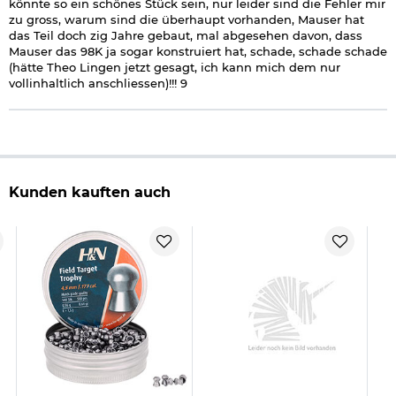
könnte so ein schönes Stück sein, nur leider sind die Fehler mir
Sicherung: manuelle Sicherung
zu gross, warum sind die überhaupt vorhanden, Mauser hat
Montageschiene: gefräste 11 mm Prismenschiene
das Teil doch zig Jahre gebaut, mal abgesehen davon, dass
Metall Schaftkappe
Mauser das 98K ja sogar konstruiert hat, schade, schade schade
Material Schaft: Buchenholz
(hätte Theo Lingen jetzt gesagt, ich kann mich dem nur
Länge: 109 cm
vollinhaltlich anschliessen)!!! 9
Gewicht: ca. 3000 g
Marke: DIANA
Direkt mitbestellen: Zum Schießen benötigen Sie Diabolos im
Kaliber 4,5 mm und eine Pressluftpumpe zum Befüllen des
Tanks.
Kunden kauften auch
Wichtige waffenrechtliche Informationen:
Artikel frei ab 18
Jahren - Dieser Artikel kann nur versendet werden, wenn Sie
uns einen
Altersnachweis
zusenden, sofern uns dieser noch
nicht vorliegt.
(bitte den Link:
"Altersnachweis"
für genaue Infos
anklicken)
Hinweis: Richtiger
Umgang mit Druckluft-, Federdruckwaffen und CO2-Waffen