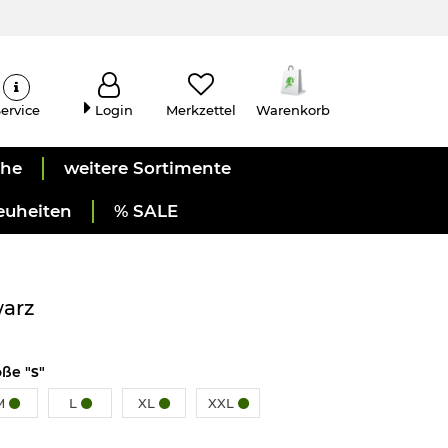
ervice
Login
Merkzettel
Warenkorb
uhe
weitere Sortimente
euheiten
% SALE
warz
ße "
"
S
M
L
XL
XXL