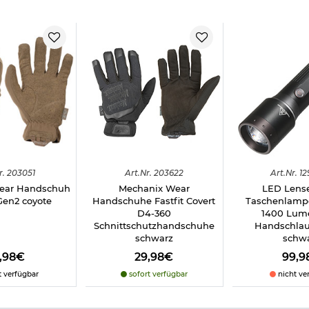
Fastfit 0,5mm:
t Hände angenehm kühl
n
r - für Präzisionsgefühl und Fingerfertigkeit
ethan, 2% Fasern aus verschiedenen oder neuartigen Stoffen
andex)
r.
203051
Art.
Nr.
203622
Art.
Nr.
12
ear Handschuh
Mechanix Wear
LED Lens
Gen2 coyote
Handschuhe Fastfit Covert
Taschenlamp
D4-360
1400 Lume
Schnittschutzhandschuhe
Handschlau
schwarz
schw
9,98€
29,98€
99,9
t verfügbar
sofort verfügbar
nicht ve