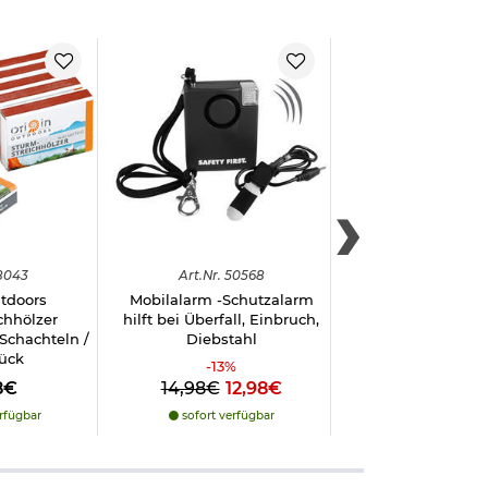
8043
Art.
Nr.
50568
Art.
Nr.
498
utdoors
Mobilalarm -Schutzalarm
Nuprol 2.0 
chhölzer
hilft bei Überfall, Einbruch,
Performance P
 Schachteln /
Diebstahl
Green Airsoft G
tück
-
13
%
8€
14,98€
12,98€
12,90€
rfügbar
sofort verfügbar
sofort verfü