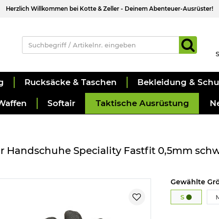
Herzlich Willkommen bei Kotte & Zeller - Deinem Abenteuer-Ausrüster!
S
g
Rucksäcke & Taschen
Bekleidung & Sch
Waffen
Softair
Taktische Ausrüstung
N
 Handschuhe Speciality Fastfit 0,5mm sch
Gewählte Grö
S