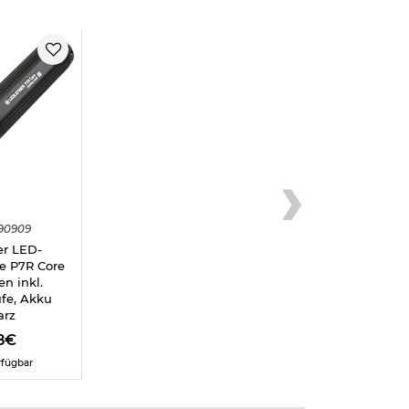
90909
er LED-
e P7R Core
n inkl.
fe, Akku
arz
8€
rfügbar