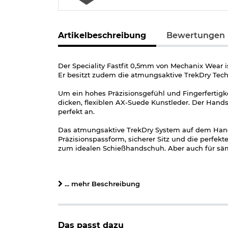
Artikelbeschreibung
Bewertungen
Der Speciality Fastfit 0,5mm von Mechanix Wear 
Er besitzt zudem die atmungsaktive TrekDry Techno
Um ein hohes Präzisionsgefühl und Fingerfertigk
dicken, flexiblen AX-Suede Kunstleder. Der Hand
perfekt an.
Das atmungsaktive TrekDry System auf dem Hand
Präzisionspassform, sicherer Sitz und die perfe
zum idealen Schießhandschuh. Aber auch für sämtl
Zertifizierungen:
Prüfung nach EN388:2016
... mehr Beschreibung
Abriebfestigkeit: Schutzstufe 1
Schnittfestigkeit: Schutzstufe 1
Weiterreißfestigkeit: Schutzstufe 3
Durchstichfestigkeit: Schutzstufe 1
Das passt dazu
Schnittfestigkeit Klasse X