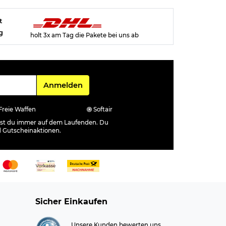
t
g
holt 3x am Tag die Pakete bei uns ab
Für den Newsletter
Anmelden
Freie Waffen
Softair
ibst du immer auf dem Laufenden. Du
d Gutscheinaktionen.
Sicher Einkaufen
Unsere Kunden bewerten uns