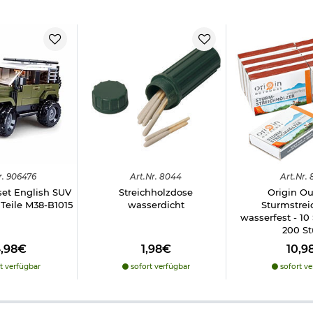
r.
906476
Art.
Nr.
8044
Art.
Nr.
et English SUV
Streichholzdose
Origin O
 Teile M38-B1015
wasserdicht
Sturmstrei
wasserfest - 10
200 S
4,98€
1,98€
10,9
t verfügbar
sofort verfügbar
sofort ve