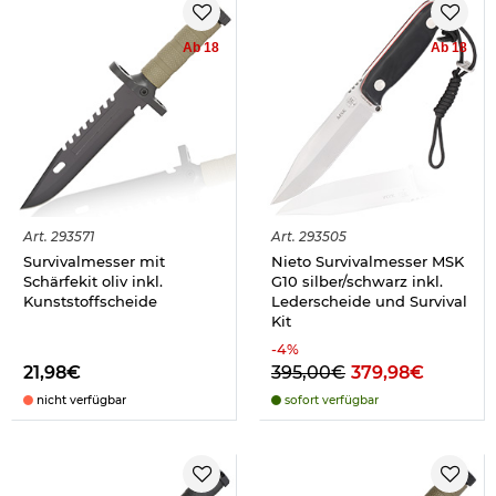
Ab 18
Ab 18
Art.
293571
Art.
293505
Survivalmesser mit
Nieto Survivalmesser MSK
Schärfekit oliv inkl.
G10 silber/schwarz inkl.
Kunststoffscheide
Lederscheide und Survival
Kit
-
4
%
21,98€
395,00€
379,98€
nicht verfügbar
sofort verfügbar