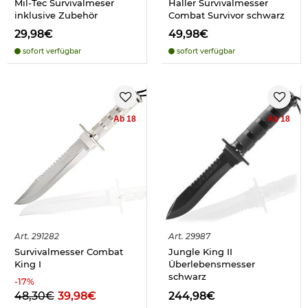
Mil-Tec Survivalmeser
Haller Survivalmesser
inklusive Zubehör
Combat Survivor schwarz
29,98€
49,98€
sofort verfügbar
sofort verfügbar
Ab 18
Ab 18
Art.
291282
Art.
29987
Survivalmesser Combat
Jungle King II
King I
Überlebensmesser
schwarz
-
17
%
48,30€
39,98€
244,98€