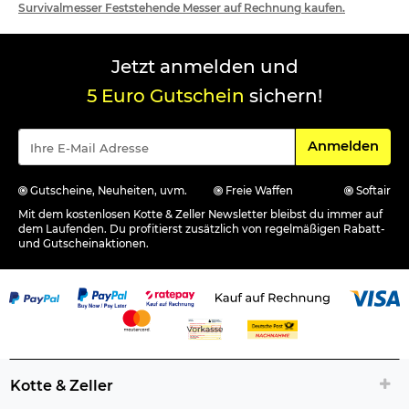
Survivalmesser Feststehende Messer auf Rechnung kaufen.
Jetzt anmelden und
5 Euro Gutschein
sichern!
Für den Newsle
Anmelden
Gutscheine, Neuheiten, uvm.
Freie Waffen
Softair
Mit dem kostenlosen Kotte & Zeller Newsletter bleibst du immer auf
dem Laufenden. Du profitierst zusätzlich von regelmäßigen Rabatt-
und Gutscheinaktionen.
Kotte & Zeller