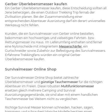
Gerber Überlebensmesser kaufen
Ein Gerber Überlebensmesser kaufen, diese Entscheidung sollten all
Jene beherzigen, die einen Outdoor Trekking Trip fernab der
Zivilisation planen. Bei der Zusammenstellung einer
entsprechenden Abenteuer Ausrüstung darf ein derart universelles
Werkzeug nicht fehlen.
Kunden, die ein Survivalmesser von Gerber online bestellen,
bekommen ein hochwertiges und vielseitiges Fahrten- bzw.
Rettungsmesser ins Haus. Im Lieferumfang enthalten sind ferner
eine Nylonscheide mit integriertem
Messerschärfer
, ein
Gurtschneider sowie Zubehör zur Befestigung des Survivalmessers.
Erfahrene Trekkingfans würden ein original Gerber
Überlebensmesser kaufen.
Survivalmesser Online Shop
Der Survivalmesser Online Shop bietet zahlreiche
Überlebensmesser und
günstige Tauchermesser
für die richtigen
Abenteuer im Freien. Diese robusten
Multifunktionsmesser
ersetzen gleich mehrere Camping und Survival
Ausrüstungsgegenstände, sie sind aber mit einem handlichen
Taschenmesser bei Weitem nicht zu vergleichen.
Richtige Survival Messer können schneiden, hacken, sägen,
hämmern und schrauben! Manche Modelle besitzen einen