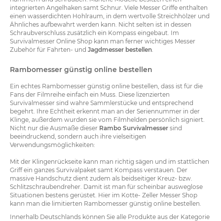
integrierten Angelhaken samt Schnur. Viele Messer Griffe enthalten
einen wasserdichten Hohlraum, in dem wertvolle Streichhölzer und
Ähnliches aufbewahrt werden kann. Nicht selten ist in dessen
Schraubverschluss zusätzlich ein Kompass eingebaut. Im
Survivalmesser Online Shop kann man ferner wichtiges Messer
Zubehör für Fahrten- und
Jagdmesser bestellen
.
Rambomesser günstig online bestellen
Ein echtes Rambomesser günstig online bestellen, dass ist für die
Fans der Filmreihe einfach ein Muss. Diese lizenzierten
Survivalmesser sind wahre Sammlerstücke und entsprechend
begehrt. Ihre Echtheit erkennt man an der Seriennummer in der
Klinge, außerdem wurden sie vom Filmhelden persönlich signiert.
Nicht nur die Ausmaße dieser
Rambo Survivalmesser
sind
beeindruckend, sondern auch ihre vielseitigen
Verwendungsmöglichkeiten:
Mit der Klingenrückseite kann man richtig sägen und im stattlichen
Griff ein ganzes Survivalpaket samt Kompass verstauen. Der
massive Handschutz dient zudem als beidseitiger Kreuz- bzw.
Schlitzschraubendreher. Damit ist man für scheinbar ausweglose
Situationen bestens gerüstet. Hier im Kotte- Zeller Messer Shop
kann man die limitierten Rambomesser günstig online bestellen.
Innerhalb Deutschlands können Sie alle Produkte aus der Kategorie