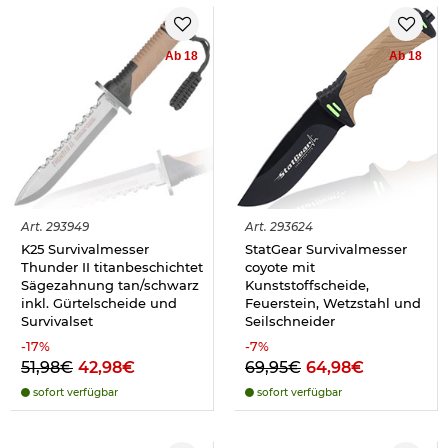
Ab 18
Ab 18
Art.
293949
Art.
293624
K25 Survivalmesser
StatGear Survivalmesser
Thunder II titanbeschichtet
coyote mit
Sägezahnung tan/schwarz
Kunststoffscheide,
inkl. Gürtelscheide und
Feuerstein, Wetzstahl und
Survivalset
Seilschneider
-
17
%
-
7
%
51,98€
42,98€
69,95€
64,98€
sofort verfügbar
sofort verfügbar