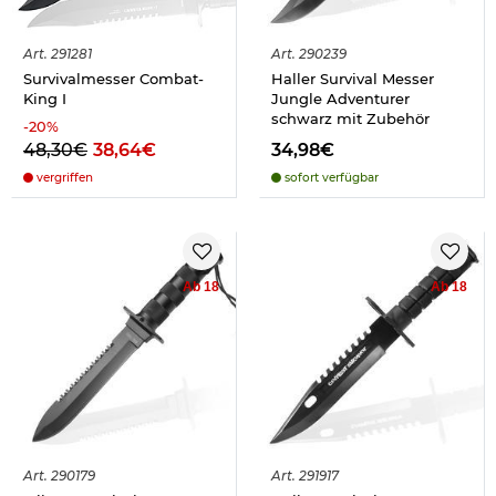
Art.
291281
Art.
290239
Survivalmesser Combat-
Haller Survival Messer
King I
Jungle Adventurer
schwarz mit Zubehör
-
20
%
48,30€
38,64€
34,98€
vergriffen
sofort verfügbar
Ab 18
Ab 18
Art.
290179
Art.
291917