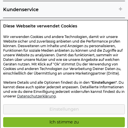
Kundenservice
Diese Webseite verwendet Cookies
Rechtliche Artikelinfos
Wir verwenden Cookies und andere Technologien, damit wir unsere
Website sicher und zuverlässig anbieten und die Performance prüfen
Geschenk-Gutscheine
können. Desweiteren um Inhalte und Anzeigen zu personalisieren,
Funktionen für soziale Medien anbieten zu können und die Zugriffe auf
unsere Website zu analysieren. Damit das funktioniert, sammeln wir
Versand & Rücksendung
Daten über unsere Nutzer und wie sie unsere Angebote auf welchen
Geräten nutzen. Mit Klick auf "Ok" stimmst Du der Verwendung von
Cookies und anderen Technologien zur Verarbeitung Deiner Daten zu,
einschließlich der Übermittlung an unsere Marketingpartner (Dritte).
Sonstiges
Weitere Details und alle Optionen findest du in den
"Einstellungen"
. Du
kannst diese auch später jederzeit anpassen. Detaillierte Informationen
und wie du deine Einwilligung jederzeit widerrufen kannst findest du in
Sicher Einkaufen
unserer
Datenschutzerklärung
.
Einstellungen
Kotte & Zeller 2026 © Alle Rechte vorbehalten. Die durchgestrichenen
Preise entsprechen dem bisherigen Preis.
Ich stimme zu