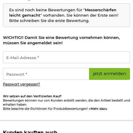
Grundlagen des Messerschärfens, so dass er versteht, warum
nicht jedes Schleifgerät bei jedem Messer eingesetzt werden
Es sind noch keine Bewertungen für "
Messerschärfen
kann. Neben den vielen Fotos werden die wichtigsten
leicht gemacht
" vorhanden. Sie können der Erste sein!
Zusammenhänge auch in Grafiken und Illustrationen
Bitte schreiben Sie die erste Bewertung.
verdeutlicht.Ein kompakter, aber wertvoller Rat­geber für den
täglichen Umgang mit Messern.
107 Seiten, broschiert
WICHTIG!! Damit Sie eine Bewertung vornehmen können,
müssen Sie angemeldet sein!
von Stefan Steigerwald und Peter Fronteddu
E-
Herstellerinformationen
Mail-
Adresse
*
Passwort
jetzt anmelden
*
Passwort vergessen?
Wir setzen auf den Verifizierten Kauf!
Bewertungen können nur von Kunden erstellt werden, die den Artikel bestellt und
erhalten haben.
Bitte beachte die Richtlinien für Produktbewertungen!
»Mehr dazu
Kunden kauften auch