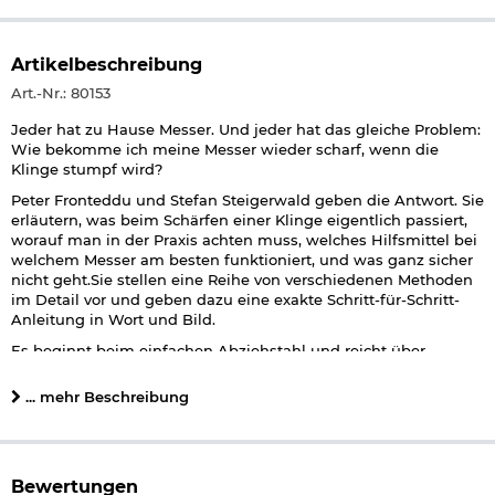
Artikelbeschreibung
Art.-Nr.: 80153
Jeder hat zu Hause Messer. Und jeder hat das gleiche Problem:
Wie bekomme ich meine Messer wieder scharf, wenn die
Klinge stumpf wird?
Peter Fronteddu und Stefan Steigerwald geben die Antwort. Sie
erläutern, was beim Schärfen einer Klinge eigentlich passiert,
worauf man in der Praxis achten muss, welches Hilfsmittel bei
welchem Messer am besten funktioniert, und was ganz sicher
nicht geht.Sie stellen eine Reihe von verschiedenen Methoden
im Detail vor und geben dazu eine exakte Schritt-für-Schritt-
Anleitung in Wort und Bild.
Es beginnt beim einfachen Abziehstahl und reicht über
klassische Natursteine bis hin zu modernen Hightech-
Apparaten mit Keramik- und Diamant-Schärfern. Der Umgang
... mehr Beschreibung
damit wird detailliert ­erklärt. So kann nichts mehr schief­gehen!
Zudem bekommt der Leser zahlreiche Tipps für die Pflege und
Aufbewahrung von Messern.
Die Autoren vermitteln dem Leser auch die theoretischen
Bewertungen