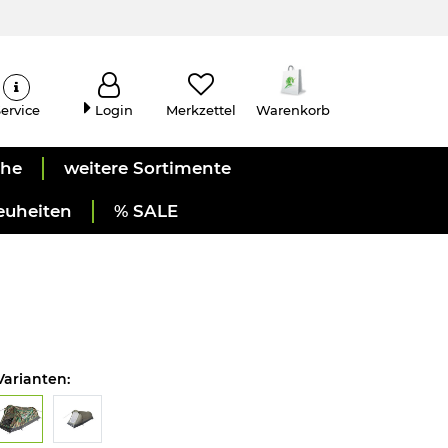
ervice
Login
Merkzettel
Warenkorb
uhe
weitere Sortimente
euheiten
% SALE
Varianten: