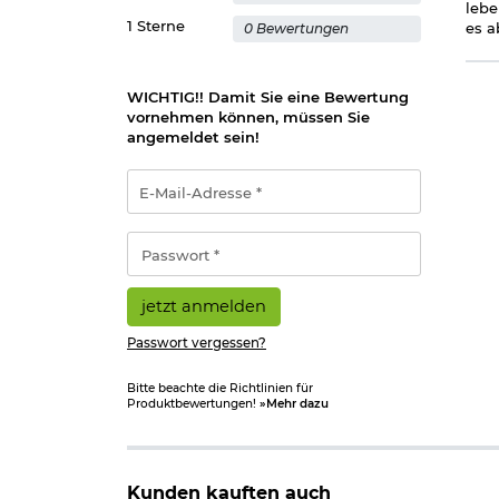
lebe
1 Sterne
es a
0 Bewertungen
WICHTIG!! Damit Sie eine Bewertung
vornehmen können, müssen Sie
angemeldet sein!
E-
Mail-
Adresse
*
Passwort
*
jetzt anmelden
Passwort vergessen?
Bitte beachte die Richtlinien für
Produktbewertungen!
»Mehr dazu
Kunden kauften auch