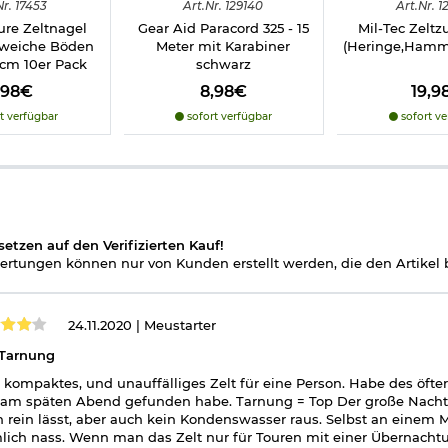
Nr.
17453
Art.
Nr.
129140
Art.
Nr.
1
ure Zeltnagel
Gear Aid Paracord 325 - 15
Mil-Tec Zeltz
 weiche Böden
Meter mit Karabiner
(Heringe,Hamme
cm 10er Pack
schwarz
,98€
8,98€
19,9
tet
t verfügbar
sofort verfügbar
sofort ve
U-Gewebe
asserdichte mit der Einheit mm. Sie entspricht der Wasserhöhe, di
s durchlässig wird. Je höher die Wassersäule ist, desto wasserbe
setzen auf den Verifizierten Kauf!
teht auch im Zeltinneren. Im Laufe eines Zeltlebens, verändert s
rtungen können nur von Kunden erstellt werden, die den Artikel b
24.11.2020 |
Meustarter
 Tarnung
 kompaktes, und unauffälliges Zelt für eine Person. Habe des öft
 am späten Abend gefunden habe. Tarnung = Top Der große Nachtei
 rein lässt, aber auch kein Kondenswasser raus. Selbst an einem
lich nass. Wenn man das Zelt nur für Touren mit einer Übernacht