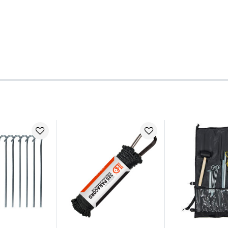
ecktarn:
erschluss
ichtet)