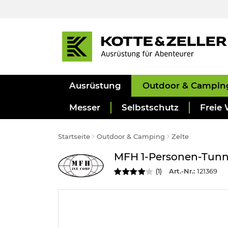
Ausrüstung
Outdoor & Campin
Messer
Selbstschutz
Freie 
Startseite
Outdoor & Camping
Zelte
MFH 1-Personen-Tunne
Art.-Nr.:
121369
(
1
)