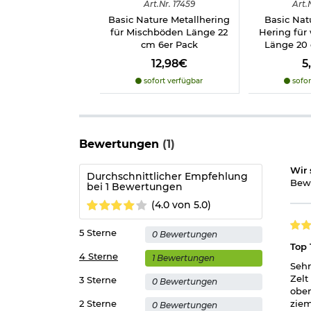
Art.
Nr.
17459
Art.
Packmaß: 60 x 9 x 9 cm
Basic Nature Metallhering
Basic Nat
Gewicht: 1300 g
für Mischböden Länge 22
Hering für
cm 6er Pack
Länge 20 
Material:
12,98€
5
Außenzelt Material: 100% 190T, PU-beschich
sofort verfügbar
sofor
Außenzelt Wassersäule: 2000 mm
Material Gestänge: Fiberglas 6 mm
Zeltboden Material: trittfestes, robustes P
Bewertungen
(1)
INFO Wassersäule:
Wassersäule ist das Maß für W
über dem Material stehen könnte, ohne dass diese
Wir 
das Material, doch desto mehr Kondenswasser ents
Durchschnittlicher Empfehlung
Bewe
natürlich.
bei 1 Bewertungen
(4.0 von 5.0)
Herstellerinformationen
5 Sterne
0 Bewertungen
Top
4 Sterne
1 Bewertungen
Sehr
Zelt
3 Sterne
0 Bewertungen
oben
2 Sterne
ziem
0 Bewertungen