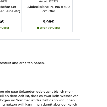
24832
Art.
Nr.
126332
Art.
Nr.
1202
ubehör-Set
Abdeckplane PE 190 x 300
Original G10 Pan
r,Leine etc)
cm Oliv
50m x 50mm, ol
8€
9,98€
11,98€
rfügbar
sofort verfügbar
nicht verfüg
e theoretisch
ständiger wird
ich dieser Wert
estellt und erhalten haben.
eren ein paar Sekunden gebraucht bis ich mein
l an dem Zelt ist, dass es zwar kein Wasser von
 Morgen im Sommer ist das Zelt dann von innen
ung nutzen will, kann man damit aber denke ich