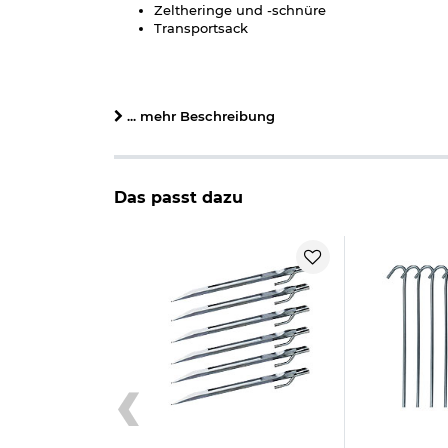
Zeltheringe und -schnüre
Transportsack
Details zu MFH 1-Personen-Zelt Schwarzenberg fl
für 1 Person
... mehr Beschreibung
Räume: 1 Schlaf- / Wohnraum
großer Eingang mit Moskitonetz und Reißv
kompaktes und leichtes 1 Personen-Zelt
Zelttyp: Tunnelzelt
Das passt dazu
Wassersäule: 2000 mm
Packmaß: ca. 60 x 9 x 9 x cm (LxBxH)
Maße: ca-.210 x 90 x 90 cm (LxBxH)
Gewicht: 1,3 kg
Material Boden: 100% Polyethylen
Material Zelt: 100% Polyester (210D PU-besch
Farbe: flecktarn
Marke: MFH
Maßangaben:
Maße: 210 x 90 x 90 cm
Innenmaß Höhe: bis zu 90 cm
Stellmaß: 210 x 90 cm