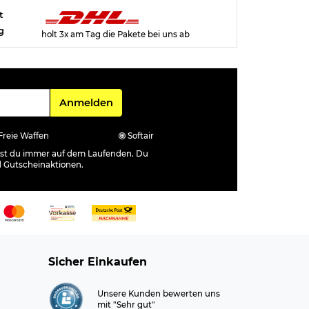
t
g
holt 3x am Tag die Pakete bei uns ab
Für den Newsletter
Anmelden
Freie Waffen
Softair
ibst du immer auf dem Laufenden. Du
d Gutscheinaktionen.
Sicher Einkaufen
Unsere Kunden bewerten uns
mit "Sehr gut"