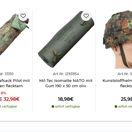
Nr.
13150
Art.
Nr.
1293954
Art.
Nr.
1
afsack Pilot mit
Mil-Tec Isomatte NATO mit
Kunststoffhel
en flecktarn
Gurt 190 x 50 cm oliv
fleckt
-
8
%
€
32,98€
18,98€
25,9
t verfügbar
sofort verfügbar
sofort ve