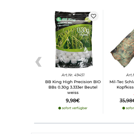
Art.
Nr.
49451
Art.
BB King High Precision BIO
Mil-Tec Schl
BBs 0.30g 3.333er Beutel
Kopfkiss
weiss
9,98€
35,98
sofort verfügbar
sofor