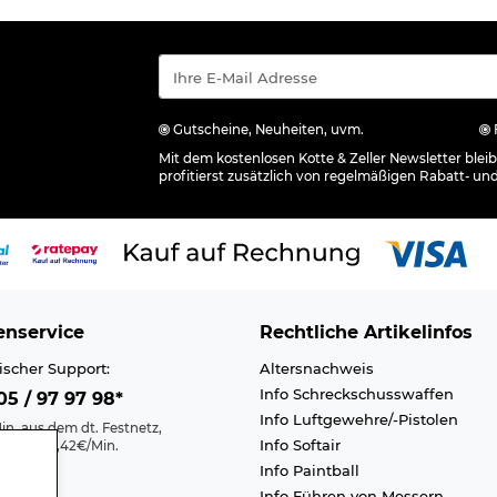
Gutscheine, Neuheiten, uvm.
Mit dem kostenlosen Kotte & Zeller Newsletter ble
profitierst zusätzlich von regelmäßigen Rabatt- un
nservice
Rechtliche Artikelinfos
ischer Support:
Altersnachweis
Info Schreckschusswaffen
5 / 97 97 98*
Info Luftgewehre/-Pistolen
in. aus dem dt. Festnetz,
Info Softair
nk max. 0,42€/Min.
Info Paintball
Kontakt
Info Führen von Messern
efreiheit