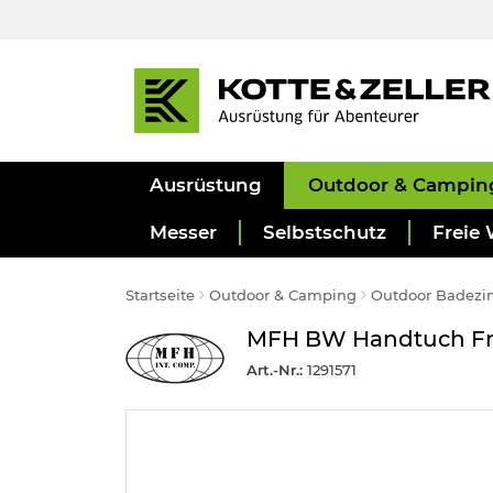
Ausrüstung
Outdoor & Campin
Messer
Selbstschutz
Freie 
Startseite
Outdoor & Camping
Outdoor Badez
MFH BW Handtuch Frot
Art.-Nr.:
1291571