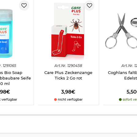
r.
1291065
Art.
Nr.
1290458
Art.
Nr.
1
us Bio Soap
Care Plus Zeckenzange
Coghlans falt
abbaubare Seife
Ticks 2 Go rot
Edelst
00 ml
,98€
3,98€
5,5
t verfügbar
nicht verfügbar
sofort ve