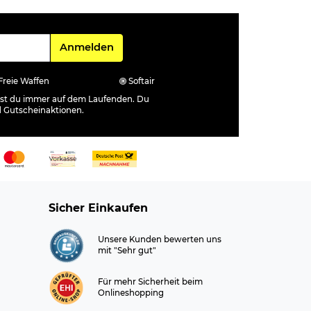
Für den Newsletter
Anmelden
Freie Waffen
Softair
ibst du immer auf dem Laufenden. Du
d Gutscheinaktionen.
Sicher Einkaufen
Unsere Kunden bewerten uns
mit "Sehr gut"
Für mehr Sicherheit beim
Onlineshopping