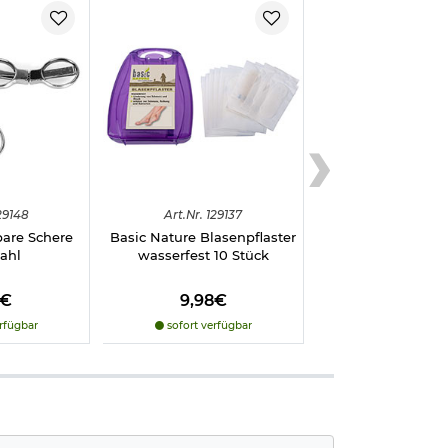
29148
Art.
Nr.
129137
bare Schere
Basic Nature Blasenpflaster
ahl
wasserfest 10 Stück
0€
9,98€
rfügbar
sofort verfügbar