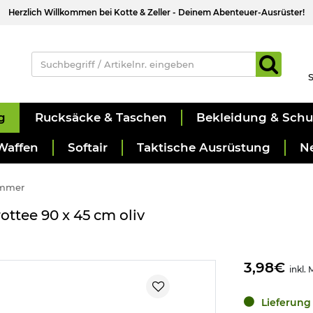
Herzlich Willkommen bei Kotte & Zeller - Deinem Abenteuer-Ausrüster!
S
g
Rucksäcke & Taschen
Bekleidung & Sch
Waffen
Softair
Taktische Ausrüstung
N
immer
tee 90 x 45 cm oliv
3,98€
inkl.
Lieferung 