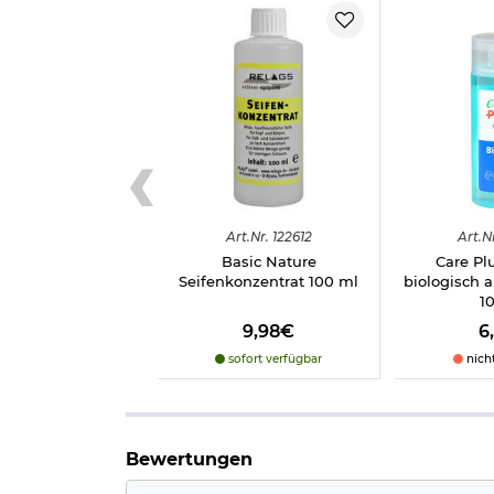
Art.
Nr.
122612
Art.
N
Basic Nature
Care Pl
Seifenkonzentrat 100 ml
biologisch 
1
9,98€
6
sofort verfügbar
nich
Bewertungen