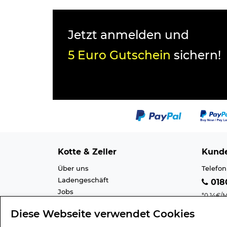
Jetzt anmelden und
5 Euro Gutschein
sichern!
Kotte & Zeller
Kunde
Über uns
Telefon
Ladengeschäft
0180
Jobs
*0,14€/M
Cookie-Einstellung
Mobilfu
Diese Webseite verwendet Cookies
Datenschutz
E-Mail 
AGB
Barrier