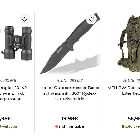
erschluss
1 Netztasche
r.
100936
Art.
Nr.
293957
Art.
Nr.
12
ernglas 10x42
Haller Outdoormesser Basic
MFH BW Rucksa
schwarz inkl.
schwarz inkl. 360° Kydex-
Liter fle
ragetasche
Gürtelscheide
2,98€
19,98€
56,9
t verfügbar
nicht verfügbar
sofort ve