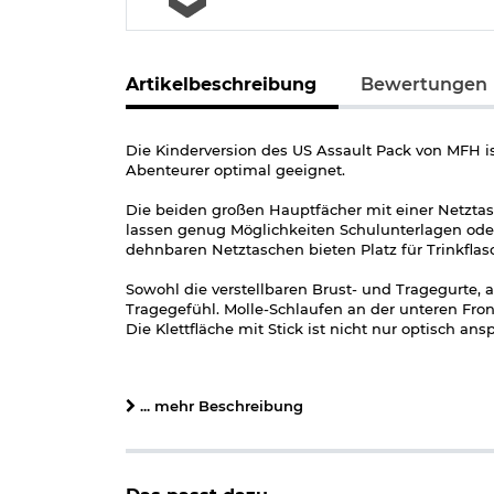
Artikelbeschreibung
Bewertungen
Die Kinderversion des US Assault Pack von MFH i
Abenteurer optimal geeignet.
Die beiden großen Hauptfächer mit einer Netztasc
lassen genug Möglichkeiten Schulunterlagen ode
dehnbaren Netztaschen bieten Platz für Trinkflas
Sowohl die verstellbaren Brust- und Tragegurte, 
Tragegefühl. Molle-Schlaufen an der unteren Fro
Die Klettfläche mit Stick ist nicht nur optisch a
Details zum MFH Rucksack Assault Youngster:
verstellbare gepolsterte Trage- und Brustg
... mehr Beschreibung
gepolsterter Rückenbereich
Tragegriff oben
alle Fächer mit 2-Wege-Reißverschluss
großes Hauptfach mit Netzfach und kleine