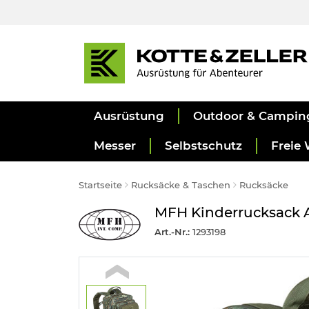
Ausrüstung
Outdoor & Campin
Messer
Selbstschutz
Freie 
Startseite
Rucksäcke & Taschen
Rucksäcke
MFH Kinderrucksack As
Art.-Nr.:
1293198