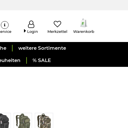
ervice
Login
Merkzettel
Warenkorb
uhe
weitere Sortimente
euheiten
% SALE