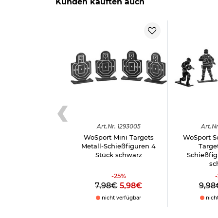
Kunden kauften auch
Art.
Nr.
1293005
Art.
Nr
WoSport Mini Targets
WoSport S
Metall-Schießfiguren 4
Target
Stück schwarz
Schießfig
sc
-
25
%
-
7,98€
5,98€
9,98
nicht verfügbar
nich