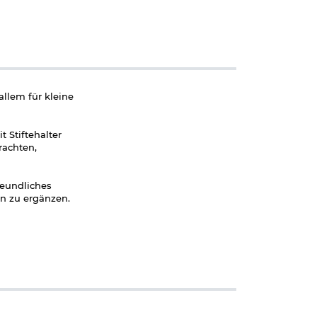
llem für kleine
 Stiftehalter
rachten,
reundliches
en zu ergänzen.