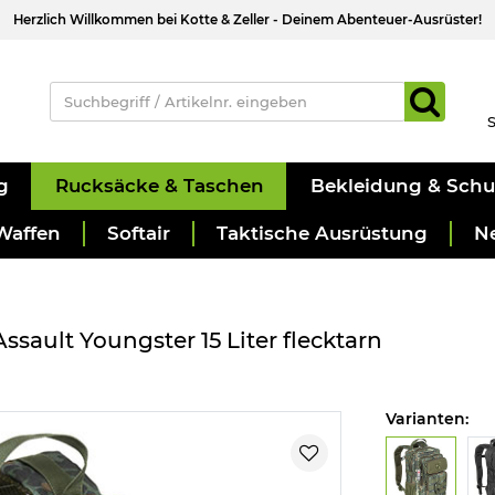
Herzlich Willkommen bei Kotte & Zeller - Deinem Abenteuer-Ausrüster!
S
g
Rucksäcke & Taschen
Bekleidung & Sch
Waffen
Softair
Taktische Ausrüstung
N
sault Youngster 15 Liter flecktarn
Varianten: