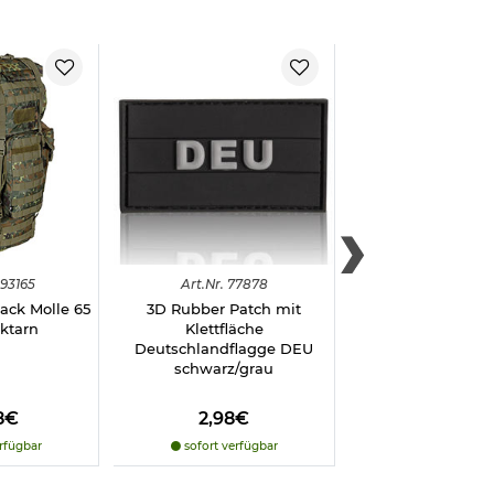
93165
Art.
Nr.
77878
Art.
Nr.
1269
ck Molle 65
3D Rubber Patch mit
Leina Erste Hilfe 
cktarn
Klettfläche
25 tlg.
Deutschlandflagge DEU
schwarz/grau
8€
2,98€
18,98€
rfügbar
sofort verfügbar
vergriffe