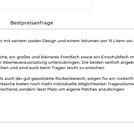
Bestpreisanfrage
st mit seinem coolen Design und einem Volumen von 15 Litern vor a
he, ein großes und kleineres Frontfach sowie ein Einschubfach mit
r Abenteuerausrüstung unterzubringen. Die beiden seitlich angeb
chen und sind auch beim Tragen leicht zu erreichen.
als auch der gut gepolsterte Rückenbereich, sorgen für ein rückenf
nttasche bieten noch mehr individuelle Möglichkeiten Tragevolum
nsprechend, sondern lässt Platz um eigene Patches anzubringen.
urte mit D-Ringen
s Hauptfach