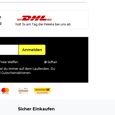
t
g
holt 3x am Tag die Pakete bei uns ab
Für den Newsletter
Anmelden
Freie Waffen
Softair
ibst du immer auf dem Laufenden. Du
d Gutscheinaktionen.
Sicher Einkaufen