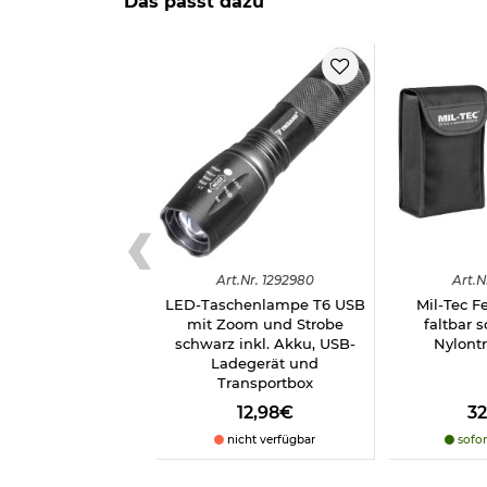
Das passt dazu
kleine Fronttasche oben
Klettfläche vorne oben mit Stick
große Fronttasche unten mit 2-Wege-Reißv
Einschubfach mit Stifthalter
seitlich jeweils 1 Kompressionsriemen und 
Molle-System vorne
praktischer Kunststoffkarabiner
MFH Schlüsselanhänger
Maße: ca. 23 x 37 x 22 cm
Fassungsvermögen: ca. 15 Liter
Gewicht: ca. 750 g
Material: 100% Polyester
Farbe: flecktarn
Marke: MFH
Art.
Nr.
1292980
Art.
N
Herstellerinformationen
LED-Taschenlampe T6 USB
Mil-Tec F
mit Zoom und Strobe
faltbar 
schwarz inkl. Akku, USB-
Nylont
Ladegerät und
Transportbox
12,98€
3
nicht verfügbar
sofor