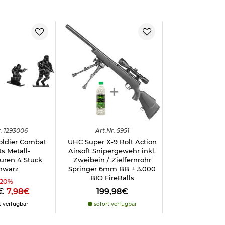
.
1293006
Art.
Nr.
5951
oldier Combat
UHC Super X-9 Bolt Action
s Metall-
Airsoft Snipergewehr inkl.
uren 4 Stück
Zweibein / Zielfernrohr
hwarz
Springer 6mm BB + 3.000
BIO FireBalls
20
%
€
7,98€
199,98€
t verfügbar
sofort verfügbar