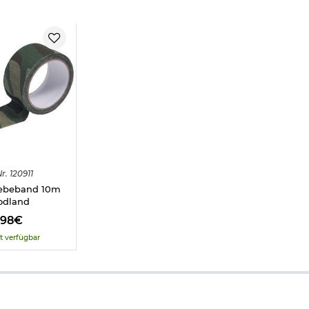
r.
120911
ebeband 10m
odland
,98€
t verfügbar