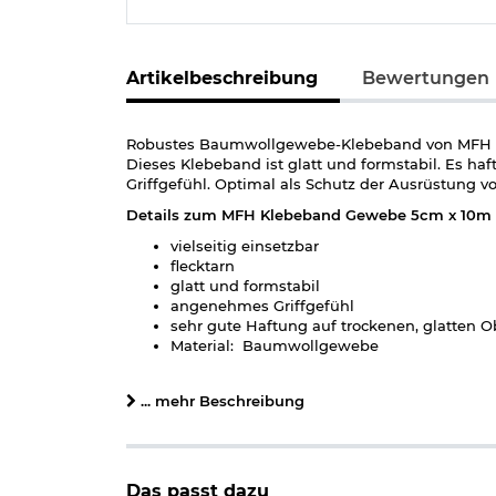
Artikelbeschreibung
Bewertungen
Robustes Baumwollgewebe-Klebeband von MFH zum
Dieses Klebeband ist glatt und formstabil. Es ha
Griffgefühl. Optimal als Schutz der Ausrüstung vo
Details zum MFH Klebeband Gewebe 5cm x 10m f
vielseitig einsetzbar
flecktarn
glatt und formstabil
angenehmes Griffgefühl
sehr gute Haftung auf trockenen, glatten O
Material: Baumwollgewebe
Länge: ca.10m
Breite: ca.5cm
... mehr Beschreibung
Marke: MFH
Herstellerinformationen
Das passt dazu