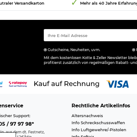
utraler Versandkarton
Mehr als 40 Jahre Erfahrun
Gutscheine, Neuheiten, uvm.
Mit dem kostenlosen Kotte & Zeller Newsletter ble
profitierst zusätzlich von regelmäßigen Rabatt- un
nservice
Rechtliche Artikelinfos
ischer Support:
Altersnachweis
Info Schreckschusswaffen
5 / 97 97 98*
Info Luftgewehre/-Pistolen
in. aus dem dt. Festnetz,
Info Softair