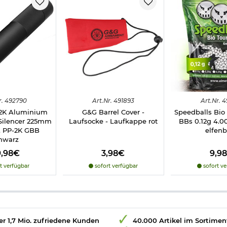
r.
492790
Art.
Nr.
491893
Art.
Nr.
4
-2K Aluminium
G&G Barrel Cover -
Speedballs Bi
Silencer 225mm
Laufsocke - Laufkappe rot
BBs 0.12g 4.0
. PP-2K GBB
elfenb
hwarz
9,98€
3,98€
9,9
t verfügbar
sofort verfügbar
sofort ve
r 1,7 Mio. zufriedene Kunden
40.000 Artikel im Sortimen