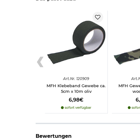
Art.
Nr.
120909
Art.
N
MFH Klebeband Gewebe ca.
MFH Gew
5cm x 10m oliv
wo
6,98€
6
sofort verfügbar
sofor
Bewertungen