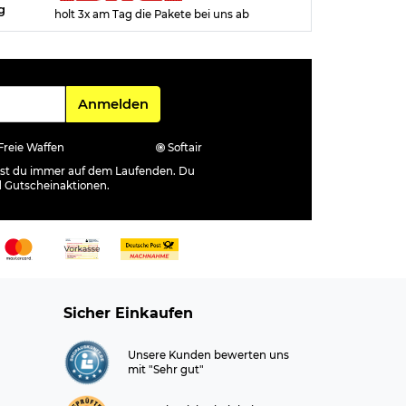
g
holt 3x am Tag die Pakete bei uns ab
Für den Newsletter
Anmelden
Freie Waffen
Softair
ibst du immer auf dem Laufenden. Du
d Gutscheinaktionen.
Sicher Einkaufen
Unsere Kunden bewerten uns
mit "Sehr gut"