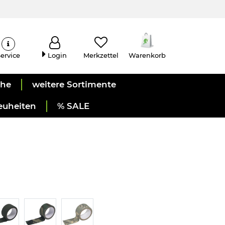
ervice
Login
Merkzettel
Warenkorb
uhe
weitere Sortimente
euheiten
% SALE