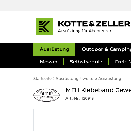
Ausrüstung
Outdoor & Campin
Messer
Selbstschutz
Freie 
Startseite
Ausrüstung
weitere Ausrüstung
MFH Klebeband Geweb
Art.-Nr.:
120913