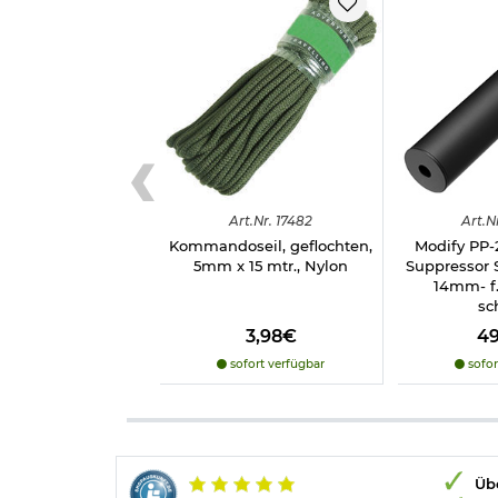
Art.
Nr.
17482
Art.
N
Kommandoseil, geflochten,
Modify PP
5mm x 15 mtr., Nylon
Suppressor 
14mm- f
sc
3,98€
4
sofort verfügbar
sofor
Übe