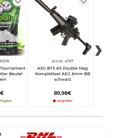
91376
Art.
Nr.
4797
Art.
Nr.
4751
o Tournament
ASG BT5 A5 Double Mag
Blackcat Airsoft S
00er Beutel
Komplettset AEG 6mm BB
Aluminium Zwei
ein
schwarz
21mm Schiene
8€
89,98€
79,98€
rfügbar
vergriffen
nicht verfüg
t