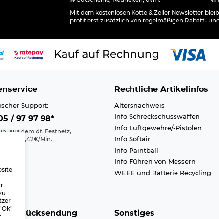
Gutscheine, Neuheiten, uvm.
Mit dem kostenlosen Kotte & Zeller Newsletter ble
profitierst zusätzlich von regelmäßigen Rabatt- un
nservice
Rechtliche Artikelinfos
ischer Support:
Altersnachweis
Info Schreckschusswaffen
5 / 97 97 98*
Info Luftgewehre/-Pistolen
in. aus dem dt. Festnetz,
Info Softair
nk max. 0,42€/Min.
Info Paintball
Kontakt
Info Führen von Messern
efreiheit
site
WEEE und Batterie Recycling
n A-Z
ür
zu
tzer
 "Ok"
nd & Rücksendung
Sonstiges
r