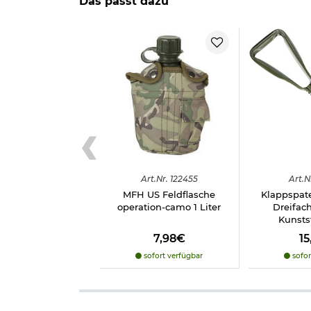
Das passt dazu
Marke: MFH
INFO:
Wassersäule ist das Maß für Wasserdichte m
Material stehen könnte, ohne dass dieses durchläs
doch desto mehr Kondenswasser entsteht auch im Z
Herstellerinformationen
Art.
Nr.
122455
Art.
N
MFH US Feldflasche
Klappspat
operation-camo 1 Liter
Dreifac
Kunsts
7,98€
1
sofort verfügbar
sofor