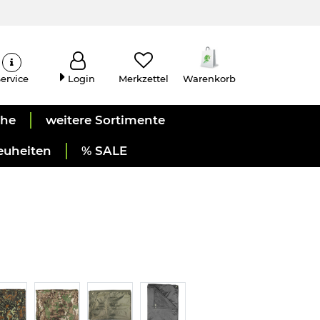
ervice
Login
Merkzettel
Warenkorb
uhe
weitere Sortimente
euheiten
% SALE