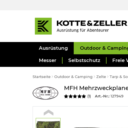
Ausrüstung
Outdoor & Campin
Messer
Selbstschutz
Freie 
Startseite
Outdoor & Camping
Zelte
Tarp & S
MFH Mehrzweckplane T
Art.-Nr.:
127949
(
1
)