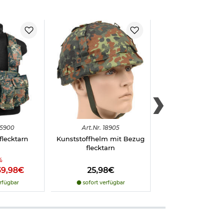
h über dem
ird das Material,
 natürlich.
5900
Art.
Nr.
18905
Art.
Nr.
1215
flecktarn
Kunststoffhelm mit Bezug
Kommandosei
flecktarn
geflochten 5mm
woodland t
%
39,98€
25,98€
3,98€
rfügbar
sofort verfügbar
sofort verfü