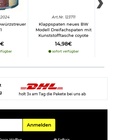
22024
Art.
Nr.
123711
Art.
Nr.
270
ewürzstreuer
Klappspaten neues BW
Muskelshirt, russi
 1
Modell Dreifachspaten mit
camo
Kunststofftasche coyote
8€
14,98€
8,98€
rfügbar
sofort verfügbar
sofort verfü
t
g
holt 3x am Tag die Pakete bei uns ab
Für den Newsletter
Anmelden