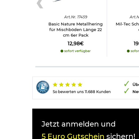
Art.
Nr.
17459
Art.
N
Basic Nature Metallhering
Mil-Tec Sch
für Mischböden Länge 22
cm 6er Pack
12,98€
1
sofort verfügbar
sofor
Übe
Ne
So bewerten uns 11.688 Kunden
Jetzt anmelden und
5 Euro Gutschein
sichern!