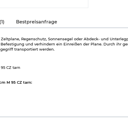
1)
Bestpreisanfrage
s Zeltplane, Regenschutz, Sonnensegel oder Abdeck- und Unterleg
r Befestigung und verhindern ein Einreißen der Plane. Durch ihr g
egriff transportiert werden.
95 CZ tarn
cm M 95 CZ tarn:
t