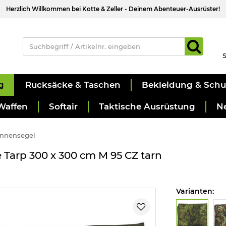
Herzlich Willkommen bei Kotte & Zeller - Deinem Abenteuer-Ausrüster!
S
g
Rucksäcke & Taschen
Bekleidung & Sch
Waffen
Softair
Taktische Ausrüstung
N
onnensegel
arp 300 x 300 cm M 95 CZ tarn
Varianten: