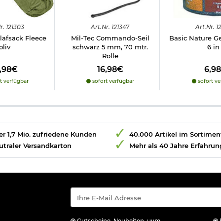
r.
121303
Art.
Nr.
121347
Art.
Nr.
1
lafsack Fleece
Mil-Tec Commando-Seil
Basic Nature G
oliv
schwarz 5 mm, 70 mtr.
6 in
Rolle
9,98€
16,98€
6,9
t verfügbar
sofort verfügbar
sofort ve
r 1,7 Mio. zufriedene Kunden
40.000 Artikel im Sortimen
utraler Versandkarton
Mehr als 40 Jahre Erfahrun