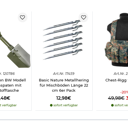
it der Einheit mm. Sie entspricht der Wasserhöhe, die theoretisc
sig wird. Je höher die Wassersäule ist, desto wasserbeständiger w
eltinneren. Im Laufe eines Zeltlebens, verändert sich dieser Wert
r.
120786
Art.
Nr.
17459
Art.
Nr.
2
en BW Modell
Basic Nature Metallhering
Chest-Rigg 
hspaten mit
für Mischböden Länge 22
tofftasche
cm 6er Pack
-
20
5,48€
12,98€
49,98€
t verfügbar
sofort verfügbar
sofort ve