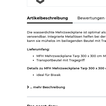
Artikelbeschreibung
Bewertungen (
Die wasserdichte Mehrzweckplane ist optimal al
verwendbar. Integrierte Metallösen helfen bei de
kann sie mühelos im beiliegenden Beutel mit Trag
Lieferumfang:
MFH Mehrzweckplane Tarp 300 x 300 cm M 
Transportbeutel mit Tragegriff
Details zu MFH Mehrzweckplane Tarp 300 x 300 
ideal für Biwak
Metallösen
Maße: ca. 300 x 300 cm
... mehr Beschreibung
Packmaß: ca. 38 x 15 x 5 cm
Wassersäule
: 20000 mm
Gewicht: ca. 700 g
Material: 100% Polyester 190T PU beschichte
Farbe: M 95 CZ tarn