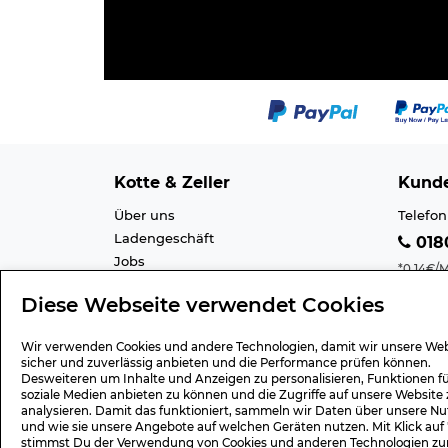
Kotte & Zeller
Kunde
Über uns
Telefon
Ladengeschäft
0180
Jobs
*0,14€/M
Cookie-Einstellung
Mobilfu
Diese Webseite verwendet Cookies
Datenschutz
E-Mail 
AGB
Barrier
Wir verwenden Cookies und andere Technologien, damit wir unsere Web
Impressum
Lexiko
sicher und zuverlässig anbieten und die Performance prüfen können.
Desweiteren um Inhalte und Anzeigen zu personalisieren, Funktionen f
soziale Medien anbieten zu können und die Zugriffe auf unsere Website 
analysieren. Damit das funktioniert, sammeln wir Daten über unsere Nu
und wie sie unsere Angebote auf welchen Geräten nutzen. Mit Klick auf
Geschenk-Gutscheine
Versa
stimmst Du der Verwendung von Cookies und anderen Technologien zu