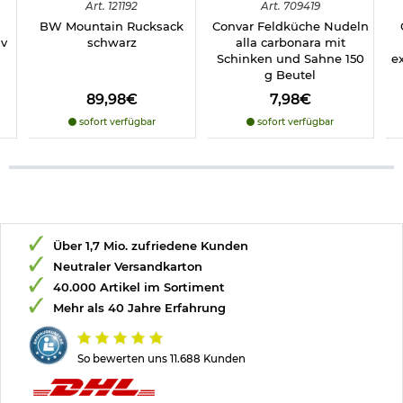
Art.
121192
Art.
709419
BW Mountain Rucksack
Convar Feldküche Nudeln
iv
schwarz
alla carbonara mit
Schinken und Sahne 150
e
g Beutel
89,98€
7,98€
sofort verfügbar
sofort verfügbar
Über 1,7 Mio. zufriedene Kunden
Neutraler Versandkarton
40.000 Artikel im Sortiment
Mehr als 40 Jahre Erfahrung
So bewerten uns 11.688 Kunden