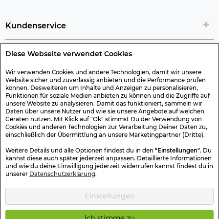
Kundenservice
Diese Webseite verwendet Cookies
Rechtliche Artikelinfos
Wir verwenden Cookies und andere Technologien, damit wir unsere
Website sicher und zuverlässig anbieten und die Performance prüfen
Geschenk-Gutscheine
können. Desweiteren um Inhalte und Anzeigen zu personalisieren,
Funktionen für soziale Medien anbieten zu können und die Zugriffe auf
unsere Website zu analysieren. Damit das funktioniert, sammeln wir
Versand & Rücksendung
Daten über unsere Nutzer und wie sie unsere Angebote auf welchen
Geräten nutzen. Mit Klick auf "Ok" stimmst Du der Verwendung von
Cookies und anderen Technologien zur Verarbeitung Deiner Daten zu,
einschließlich der Übermittlung an unsere Marketingpartner (Dritte).
Sonstiges
Weitere Details und alle Optionen findest du in den
"Einstellungen"
. Du
kannst diese auch später jederzeit anpassen. Detaillierte Informationen
und wie du deine Einwilligung jederzeit widerrufen kannst findest du in
Sicher Einkaufen
unserer
Datenschutzerklärung
.
Einstellungen
Kotte & Zeller 2026 © Alle Rechte vorbehalten. Die durchgestrichenen
Preise entsprechen dem bisherigen Preis.
Ich stimme zu