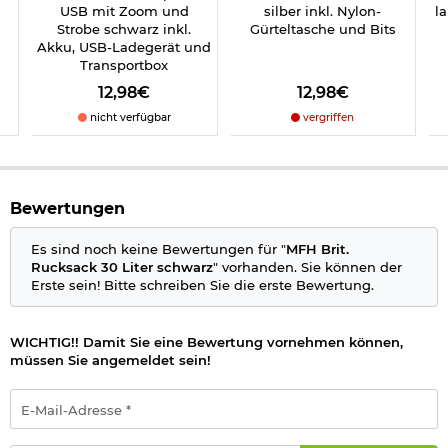
großes Hauptfach mit Kordelzug
USB mit Zoom und
silber inkl. Nylon-
l
Innentasche mit Reißverschluss
Strobe schwarz inkl.
Gürteltasche und Bits
2 Seiten- und Bodentaschen mit Reißverschluss
Akku, USB-Ladegerät und
praktisches Netzfach mit Reißverschluss vorne
Transportbox
Kompressionsschlaufen aus Kunststoff vorne
12,98€
12,98€
Klettfläche vorne
nicht verfügbar
vergriffen
Technische Daten zu MFH Rucksack 30 Liter:
Volumen: ca. 30 Liter
Maße: ca. 47 x 45 x 19 cm
Gewicht: ca. 900 g
Bewertungen
Material: 100% Polyester
Farbe: schwarz
Es sind noch keine Bewertungen für "
MFH Brit.
Marke: MFH
Rucksack 30 Liter schwarz
" vorhanden. Sie können der
Erste sein! Bitte schreiben Sie die erste Bewertung.
Herstellerinformationen
WICHTIG!! Damit Sie eine Bewertung vornehmen können,
müssen Sie angemeldet sein!
E-
Mail-
Adresse