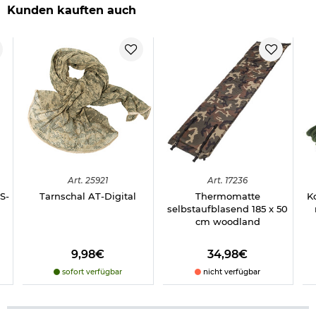
Kunden kauften auch
Art.
25921
Art.
17236
S-
Tarnschal AT-Digital
Thermomatte
K
selbstaufblasend 185 x 50
cm woodland
9,98€
34,98€
sofort verfügbar
nicht verfügbar