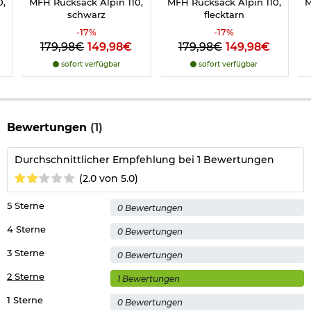
0,
MFH Rucksack Alpin 110,
MFH Rucksack Alpin 110,
M
Maße ca.: 70 x 50 x 30 cm.
schwarz
flecktarn
Packvolumen: ca. 110 Liter.
-
17
%
-
17
%
Gewicht: ca. 2,2 kg
179,98€
149,98€
179,98€
149,98€
Marke: MFH
sofort verfügbar
sofort verfügbar
Herstellerinformationen
Bewertungen
(1)
Durchschnittlicher Empfehlung bei 1 Bewertungen
(2.0 von 5.0)
5 Sterne
0 Bewertungen
4 Sterne
0 Bewertungen
3 Sterne
0 Bewertungen
2 Sterne
1 Bewertungen
1 Sterne
0 Bewertungen