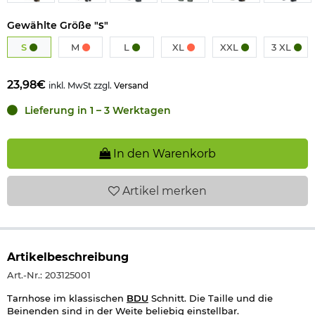
Gewählte Größe "
"
S
S
M
L
XL
XXL
3 XL
23,98€
inkl. MwSt zzgl.
Versand
Lieferung in 1 – 3 Werktagen
In den Warenkorb
Artikel
merken
Artikelbeschreibung
Art.-Nr.: 203125001
Tarnhose im klassischen
BDU
Schnitt. Die Taille und die
Beinenden sind in der Weite beliebig einstellbar.