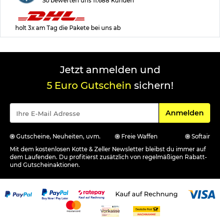
So bewerten uns 11.688 Kunden
holt 3x am Tag die Pakete bei uns ab
Jetzt anmelden und
5 Euro Gutschein
sichern!
Für den Newsle
Anmelden
Gutscheine, Neuheiten, uvm.
Freie Waffen
Softair
Mit dem kostenlosen Kotte & Zeller Newsletter bleibst du immer auf
dem Laufenden. Du profitierst zusätzlich von regelmäßigen Rabatt-
und Gutscheinaktionen.