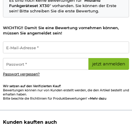
Es sind noch keine Bewertungen für "
Midland
Funkgeräteset XT30
" vorhanden. Sie können der Erste
sein! Bitte schreiben Sie die erste Bewertung.
WICHTIG!! Damit Sie eine Bewertung vornehmen können,
müssen Sie angemeldet sein!
E-
Mail-
Adresse
*
Passwort
jetzt anmelden
*
Passwort vergessen?
Wir setzen auf den Verifizierten Kauf!
Bewertungen können nur von Kunden erstellt werden, die den Artikel bestellt und
erhalten haben.
Bitte beachte die Richtlinien für Produktbewertungen!
»Mehr dazu
Kunden kauften auch