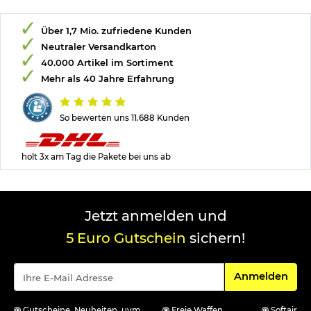
Über 1,7 Mio. zufriedene Kunden
Neutraler Versandkarton
40.000 Artikel im Sortiment
Mehr als 40 Jahre Erfahrung
So bewerten uns 11.688 Kunden
holt 3x am Tag die Pakete bei uns ab
Jetzt anmelden und
5 Euro Gutschein
sichern!
Für den Newsle
Anmelden
Gutscheine, Neuheiten, uvm.
Freie Waffen
Softair