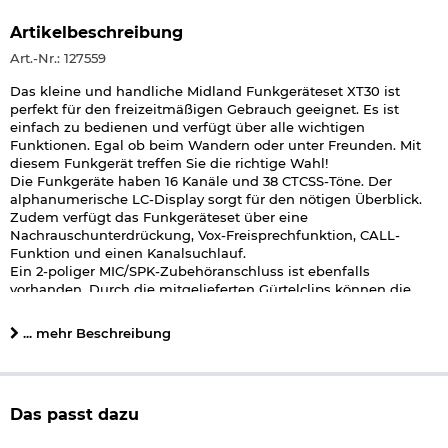
Artikelbeschreibung
Art.-Nr.: 127559
Das kleine und handliche Midland Funkgeräteset XT30 ist
perfekt für den freizeitmäßigen Gebrauch geeignet. Es ist
einfach zu bedienen und verfügt über alle wichtigen
Funktionen. Egal ob beim Wandern oder unter Freunden. Mit
diesem Funkgerät treffen Sie die richtige Wahl!
Die Funkgeräte haben 16 Kanäle und 38 CTCSS-Töne. Der
alphanumerische LC-Display sorgt für den nötigen Überblick.
Zudem verfügt das Funkgeräteset über eine
Nachrauschunterdrückung, Vox-Freisprechfunktion, CALL-
Funktion und einen Kanalsuchlauf.
Ein 2-poliger MIC/SPK-Zubehöranschluss ist ebenfalls
vorhanden. Durch die mitgelieferten Gürtelclips können die
Funkgeräte bequem am Gürtel befestigt und getragen werden.
Im Lieferumfang sind außerdem noch 6 AAA Akkus sowie ein
... mehr Beschreibung
Doppel-USB-Ladekabel vorhanden, sodass alles für den Einsatz
der Geräte bereits mitgeliefert wird.
Lieferumfang:
Das passt dazu
Midland Funkgeräteset XT30
6 AAA Akkus