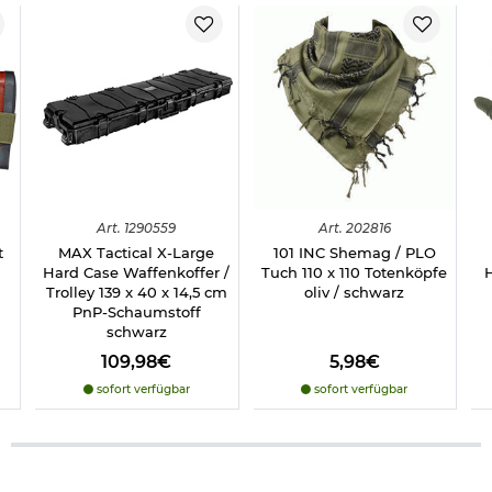
Art.
1290559
Art.
202816
t
MAX Tactical X-Large
101 INC Shemag / PLO
Hard Case Waffenkoffer /
Tuch 110 x 110 Totenköpfe
Trolley 139 x 40 x 14,5 cm
oliv / schwarz
PnP-Schaumstoff
schwarz
109,98€
5,98€
sofort verfügbar
sofort verfügbar