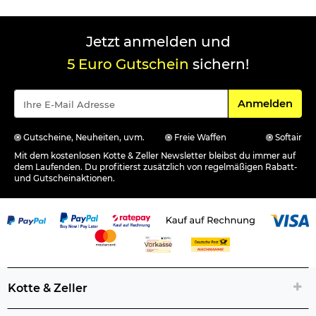
Jetzt anmelden und
5 Euro Gutschein
sichern!
Für den Newsle
Anmelden
Gutscheine, Neuheiten, uvm.
Freie Waffen
Softair
Mit dem kostenlosen Kotte & Zeller Newsletter bleibst du immer auf
dem Laufenden. Du profitierst zusätzlich von regelmäßigen Rabatt-
und Gutscheinaktionen.
Kotte & Zeller