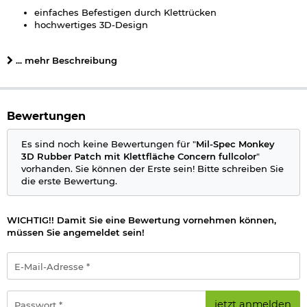
einfaches Befestigen durch Klettrücken
hochwertiges 3D-Design
hoher Detailgrad
abwaschbar
... mehr Beschreibung
Maße: ca. 7,4 x 9,0 cm
Gewicht: ca. 16 g
Material: PVC, Kunststoff
Material Rückseite: Kletthaken
Farbe: fullcolor
Bewertungen
Marke: Mil-Spec Monkey
Es sind noch keine Bewertungen für "
Mil-Spec Monkey
Herstellerinformationen
3D Rubber Patch mit Klettfläche Concern fullcolor
"
vorhanden. Sie können der Erste sein! Bitte schreiben Sie
Verantwortliche Person für die EU
die erste Bewertung.
WICHTIG!! Damit Sie eine Bewertung vornehmen können,
müssen Sie angemeldet sein!
E-
Mail-
Adresse
*
Passwort
jetzt anmelden