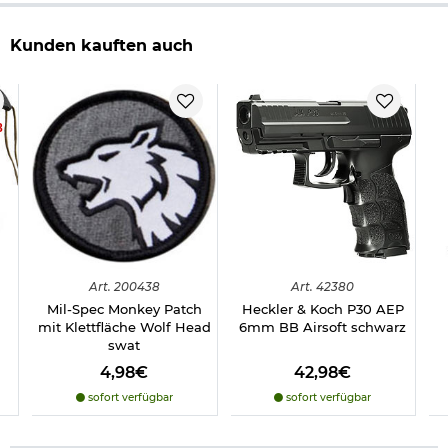
Kunden kauften auch
8
Art.
200438
Art.
42380
Mil-Spec Monkey Patch
Heckler & Koch P30 AEP
mit Klettfläche Wolf Head
6mm BB Airsoft schwarz
swat
4,98€
42,98€
sofort verfügbar
sofort verfügbar