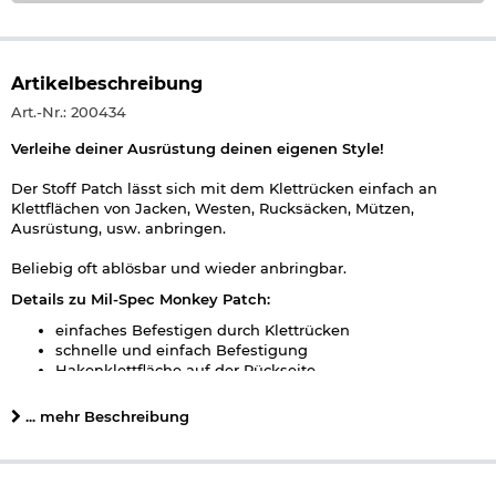
Artikelbeschreibung
Art.-Nr.: 200434
Verleihe deiner Ausrüstung deinen eigenen Style!
Der Stoff Patch lässt sich mit dem Klettrücken einfach an
Klettflächen von Jacken, Westen, Rucksäcken, Mützen,
Ausrüstung, usw. anbringen.
Beliebig oft ablösbar und wieder anbringbar.
Details zu Mil-Spec Monkey Patch:
einfaches Befestigen durch Klettrücken
schnelle und einfach Befestigung
Hakenklettfläche auf der Rückseite
Marke: ca. 6,5 x 6,5 cm
Gewicht: ca. 5 g
... mehr Beschreibung
Material: Stoff
Material Rückseite: Kletthaken
Farbe: multicam
Marke: Mil-Spec Monkey