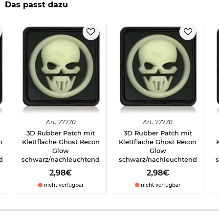
Das passt dazu
Herstellerinformationen
Verantwortliche Person für die EU
Art.
77770
Art.
77770
3D Rubber Patch mit
3D Rubber Patch mit
n
Klettfläche Ghost Recon
Klettfläche Ghost Recon
Glow
Glow
d
schwarz/nachleuchtend
schwarz/nachleuchtend
2,98€
2,98€
nicht verfügbar
nicht verfügbar