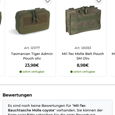
Hauptfach mit Netzfach und Elastikschlaufen
verstellbarer Hüftgurt mit zwei Steckverschlüssen
Maße: ca. 23,5 x 6 x 12 cm
Gewicht: ca. 200 g
Material: 100% Polyester
Farbe: coyote
Marke: Mil-Tec
Herstellerinformationen
Art.
125177
Art.
126363
Tasmanian Tiger Admin
Mil-Tec Molle Belt Pouch
M
Pouch oliv
SM Oliv
23,98€
8,98€
sofort verfügbar
sofort verfügbar
Bewertungen
Es sind noch keine Bewertungen für "
Mil-Tec
Bauchtasche Molle coyote
" vorhanden. Sie können der
Erste sein! Bitte schreiben Sie die erste Bewertung.