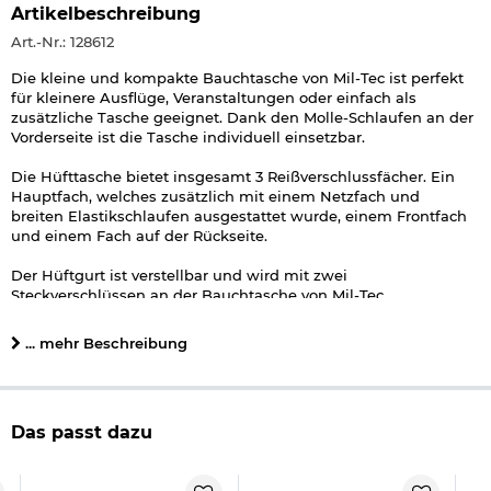
Artikelbeschreibung
Art.-Nr.: 128612
Die kleine und kompakte Bauchtasche von Mil-Tec ist perfekt
für kleinere Ausflüge, Veranstaltungen oder einfach als
zusätzliche Tasche geeignet. Dank den Molle-Schlaufen an der
Vorderseite ist die Tasche individuell einsetzbar.
Die Hüfttasche bietet insgesamt 3 Reißverschlussfächer. Ein
Hauptfach, welches zusätzlich mit einem Netzfach und
breiten Elastikschlaufen ausgestattet wurde, einem Frontfach
und einem Fach auf der Rückseite.
Der Hüftgurt ist verstellbar und wird mit zwei
Steckverschlüssen an der Bauchtasche von Mil-Tec
befestigt. Auf der Voderseite befindet sich eine Klettfläche
für Patches, Abzeichen oder Namensstreifen.
... mehr Beschreibung
Details zu Mil-Tec Bauchtasche Molle:
klein und kompakt
Molle-Schlaufen auf Vorderseite
Das passt dazu
Klettfläche auf Vorderseite
3 Reißverschlussfächer
Hauptfach mit 2-Wege-Reißverschluss