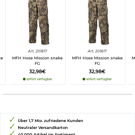
Art.
201817
Art.
201817
ke
MFH Hose Mission snake
MFH Hose Mission snake
M
FG
FG
32,98€
32,98€
sofort verfügbar
sofort verfügbar
Über 1,7 Mio. zufriedene Kunden
Neutraler Versandkarton
40.000 Artikel im Sortiment