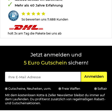
Mehr als 40 Jahre Erfahrung
So bewerten uns 11.688 Kunden
holt 3x am Tag die Pakete bei uns ab
Jetzt anmelden und
5 Euro Gutschein
sichern!
Für den Newsle
Anmelden
Gutscheine, Neuheiten, uvm.
Freie Waffen
Softair
Mit dem kostenlosen Kotte & Zeller Newsletter bleibst du immer auf
dem Laufenden. Du profitierst zusätzlich von regelmäßigen Rabatt-
und Gutscheinaktionen.