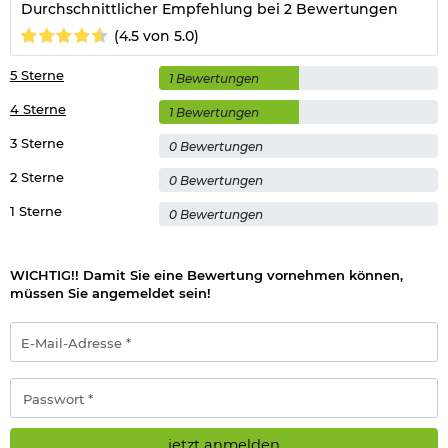
Durchschnittlicher Empfehlung bei 2 Bewertungen
(4.5 von 5.0)
5 Sterne
1 Bewertungen
4 Sterne
1 Bewertungen
3 Sterne
0 Bewertungen
2 Sterne
0 Bewertungen
1 Sterne
0 Bewertungen
WICHTIG!! Damit Sie eine Bewertung vornehmen können,
müssen Sie angemeldet sein!
E-
Mail-
Adresse
*
Passwort
*
jetzt anmelden