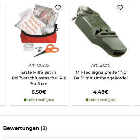
- Gewicht: ca. 80 g
- Maße: ca. 14 x 9 x 5 cm
- Farbe: oliv
- Marke: Mil-Tec
Herstellerinformationen
Art.
120295
Art.
121279
Erste Hilfe Set in
Mil-Tec Signalpfeife ''No
Reißverschlusstasche 14 x
Ball'' mit Umhängekordel
9 x 5 cm
6,50€
4,48€
sofort verfügbar
sofort verfügbar
Bewertungen
(2)