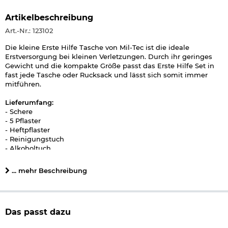
Artikelbeschreibung
Art.-Nr.: 123102
Die kleine Erste Hilfe Tasche von Mil-Tec ist die ideale
Erstversorgung bei kleinen Verletzungen. Durch ihr geringes
Gewicht und die kompakte Größe passt das Erste Hilfe Set in
fast jede Tasche oder Rucksack und lässt sich somit immer
mitführen.
Lieferumfang:
- Schere
- 5 Pflaster
- Heftpflaster
- Reinigungstuch
- Alkoholtuch
- Dreieckstuch 96 x 96 x 135 cm
- Steriler Wundschnellverband 10 x 10 cm
... mehr Beschreibung
- 2 sterile Mullkompressen 5 x 5 cm
- sterile Mullbinde
- Sicherheitsnadeln
- Einweg-Beatmungstuch
Das passt dazu
Details zu Mil-Tec Erste Hilfe Tasche 14 x 9 x 5 cm oliv: