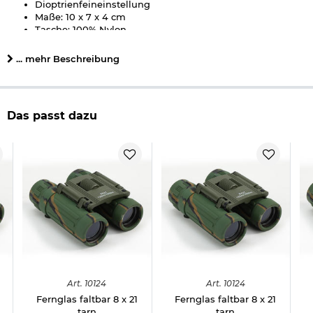
Dioptrienfeineinstellung
Maße: 10 x 7 x 4 cm
Tasche: 100% Nylon
Objektivdurchmsser: 21 mm
Gewicht: mit Tasche ca. 200g
... mehr Beschreibung
Marke: MIL-TEC
Hersteller: MIL-TEC
Das passt dazu
Herstellerinformationen
Art.
10124
Art.
10124
Fernglas faltbar 8 x 21
Fernglas faltbar 8 x 21
tarn
tarn