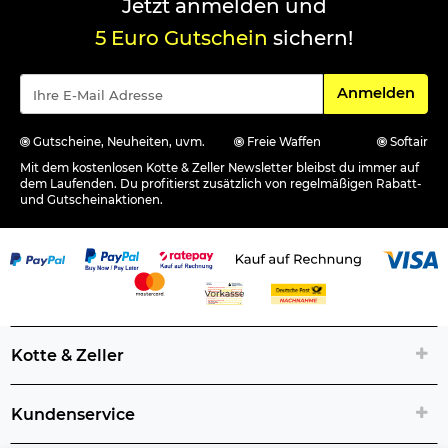
Jetzt anmelden und
5 Euro Gutschein
sichern!
Für den Newsle
Anmelden
Gutscheine, Neuheiten, uvm.
Freie Waffen
Softair
Mit dem kostenlosen Kotte & Zeller Newsletter bleibst du immer auf
dem Laufenden. Du profitierst zusätzlich von regelmäßigen Rabatt-
und Gutscheinaktionen.
Kotte & Zeller
Kundenservice