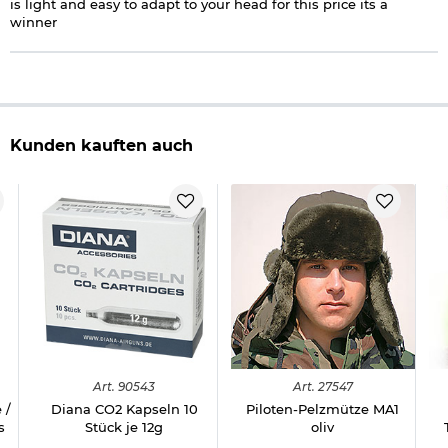
is light and easy to adapt to your head for this price its a
winner
Kunden kauften auch
Art.
90543
Art.
27547
 /
Diana CO2 Kapseln 10
Piloten-Pelzmütze MA1
s
Stück je 12g
oliv