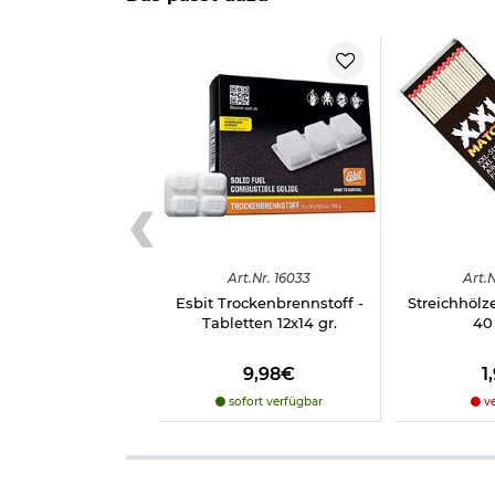
Marke: Mil-Tec
Herstellerinformationen
Art.
Nr.
16033
Art.
N
Esbit Trockenbrennstoff -
Streichhölz
Tabletten 12x14 gr.
40
9,98€
1
sofort verfügbar
ve