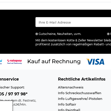
Gutscheine, Neuheiten, uvm.
Mit dem kostenlosen Kotte & Zeller Newsletter ble
profitierst zusätzlich von regelmäßigen Rabatt- un
nservice
Rechtliche Artikelinfos
ischer Support:
Altersnachweis
Info Schreckschusswaffen
5 / 97 97 98*
Info Luftgewehre/-Pistolen
in. aus dem dt. Festnetz,
Info Softair
nk max. 0,42€/Min.
Info Paintball
Kontakt