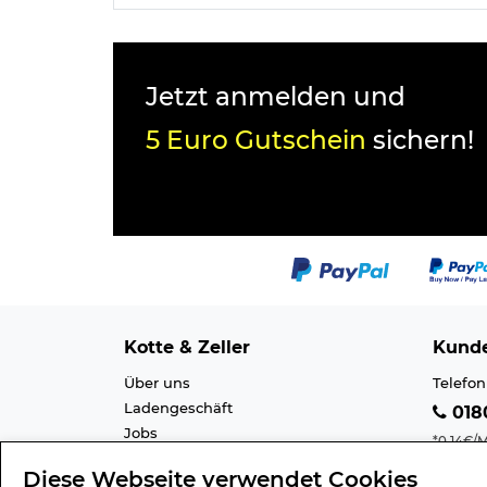
Jetzt anmelden und
5 Euro Gutschein
sichern!
Kotte & Zeller
Kunde
Über uns
Telefon
Ladengeschäft
0180
Jobs
*0,14€/M
Cookie-Einstellung
Mobilfu
Diese Webseite verwendet Cookies
Datenschutz
E-Mail 