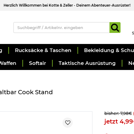
Herzlich Willkommen bei Kotte & Zeller - Deinem Abenteuer-Ausrüster!
S
g
Rucksäcke & Taschen
Bekleidung & Sch
Waffen
Softair
Taktische Ausrüstung
N
altbar Cook Stand
bisher: 7,98€
jetzt 4,9