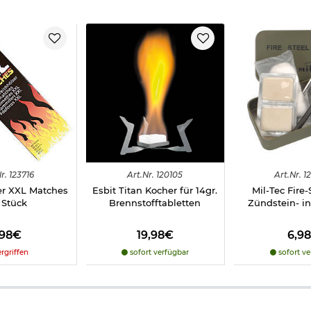
r.
123716
Art.
Nr.
120105
Art.
Nr.
1
er XXL Matches
Esbit Titan Kocher für 14gr.
Mil-Tec Fire-
 Stück
Brennstofftabletten
Zündstein- in
,98€
19,98€
6,9
rgriffen
sofort verfügbar
sofort ve