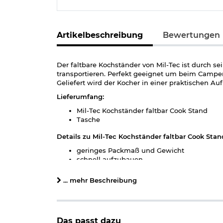
Artikelbeschreibung
Bewertungen
Der faltbare Kochständer von Mil-Tec ist durch 
transportieren. Perfekt geeignet um beim Camp
Geliefert wird der Kocher in einer praktischen A
Lieferumfang:
Mil-Tec Kochständer faltbar Cook Stand
Tasche
Details zu Mil-Tec Kochständer faltbar Cook Stan
geringes Packmaß und Gewicht
schnell aufzubauen
faltbar
inkl. Aufbewahrungstasche
... mehr Beschreibung
Maße: ca. 8 x 8 x8 cm
Packmaß: ca. 8,5 x 8,5 x 1 cm
Gewicht: ca. 100 g
Material: Edelstahl
Das passt dazu
Material Tasche: 100% Polyester