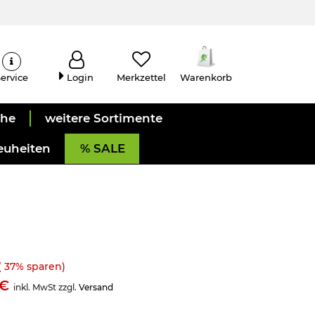
ervice
Login
Merkzettel
Warenkorb
uhe
weitere Sortimente
euheiten
% SALE
(
37
% sparen)
9€
inkl. MwSt zzgl.
Versand