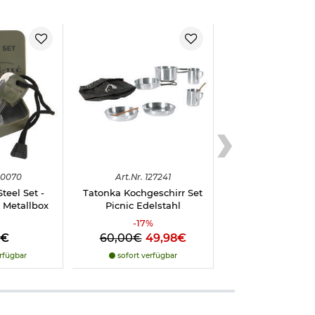
20070
Art.
Nr.
127241
Steel Set -
Tatonka Kochgeschirr Set
 Metallbox
Picnic Edelstahl
-
17
%
8€
60,00€
49,98€
rfügbar
sofort verfügbar